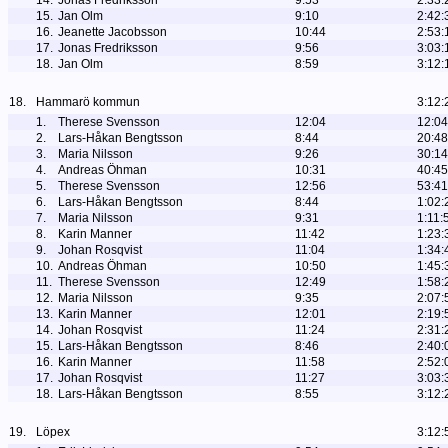
14.
Jonas Fredriksson
9:53
2:33:
15.
Jan Olm
9:10
2:42:
16.
Jeanette Jacobsson
10:44
2:53:
17.
Jonas Fredriksson
9:56
3:03:
18.
Jan Olm
8:59
3:12:
18.
Hammarö kommun
3:12:
1.
Therese Svensson
12:04
12:04
2.
Lars-Håkan Bengtsson
8:44
20:48
3.
Maria Nilsson
9:26
30:14
4.
Andreas Öhman
10:31
40:45
5.
Therese Svensson
12:56
53:41
6.
Lars-Håkan Bengtsson
8:44
1:02:
7.
Maria Nilsson
9:31
1:11:
8.
Karin Manner
11:42
1:23:
9.
Johan Rosqvist
11:04
1:34:
10.
Andreas Öhman
10:50
1:45:
11.
Therese Svensson
12:49
1:58:
12.
Maria Nilsson
9:35
2:07:
13.
Karin Manner
12:01
2:19:
14.
Johan Rosqvist
11:24
2:31:
15.
Lars-Håkan Bengtsson
8:46
2:40:
16.
Karin Manner
11:58
2:52:
17.
Johan Rosqvist
11:27
3:03:
18.
Lars-Håkan Bengtsson
8:55
3:12:
19.
Löpex
3:12: