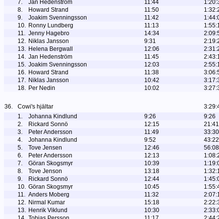
7.
Jan Hedenström
11:44
1:20:
8.
Howard Strand
11:50
1:32:
9.
Joakim Svenningsson
11:42
1:44:
10.
Ronny Lundberg
11:13
1:55:
11.
Jenny Hagebro
14:34
2:09:
12.
Niklas Jansson
9:31
2:19:
13.
Helena Bergwall
12:06
2:31:
14.
Jan Hedenström
11:45
2:43:
15.
Joakim Svenningsson
12:03
2:55:
16.
Howard Strand
11:38
3:06:
17.
Niklas Jansson
10:42
3:17:
18.
Per Nedin
10:02
3:27:
36.
Cowi's hjältar
3:29:
1.
Johanna Kindlund
9:26
9:26
2.
Rickard Sonnö
12:15
21:41
3.
Peter Andersson
11:49
33:30
4.
Johanna Kindlund
9:52
43:22
5.
Tove Jensen
12:46
56:08
6.
Peter Andersson
12:13
1:08:
7.
Göran Skogsmyr
10:39
1:19:
8.
Tove Jenson
13:18
1:32:
9.
Rickard Sonnö
12:44
1:45:
10.
Göran Skogsmyr
10:45
1:55:
11.
Anders Moberg
11:32
2:07:
12.
Nirmal Kumar
15:18
2:22:
13.
Henrik Viklund
10:30
2:33:
14.
Tobias Persson
11:17
2:44: