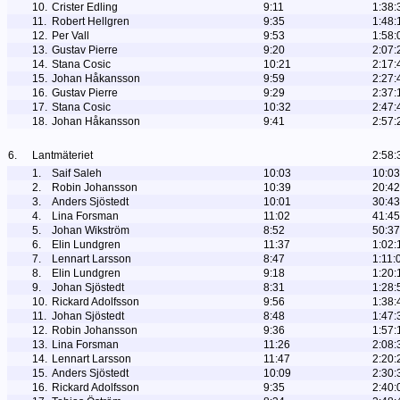
10.
Crister Edling
9:11
1:38:
11.
Robert Hellgren
9:35
1:48:
12.
Per Vall
9:53
1:58:
13.
Gustav Pierre
9:20
2:07:
14.
Stana Cosic
10:21
2:17:
15.
Johan Håkansson
9:59
2:27:
16.
Gustav Pierre
9:29
2:37:
17.
Stana Cosic
10:32
2:47:
18.
Johan Håkansson
9:41
2:57:
6.
Lantmäteriet
2:58:
1.
Saif Saleh
10:03
10:03
2.
Robin Johansson
10:39
20:42
3.
Anders Sjöstedt
10:01
30:43
4.
Lina Forsman
11:02
41:45
5.
Johan Wikström
8:52
50:37
6.
Elin Lundgren
11:37
1:02:
7.
Lennart Larsson
8:47
1:11:
8.
Elin Lundgren
9:18
1:20:
9.
Johan Sjöstedt
8:31
1:28:
10.
Rickard Adolfsson
9:56
1:38:
11.
Johan Sjöstedt
8:48
1:47:
12.
Robin Johansson
9:36
1:57:
13.
Lina Forsman
11:26
2:08:
14.
Lennart Larsson
11:47
2:20:
15.
Anders Sjöstedt
10:09
2:30:
16.
Rickard Adolfsson
9:35
2:40: