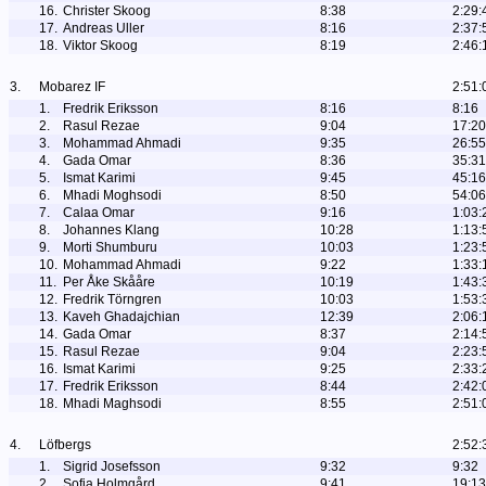
16.
Christer Skoog
8:38
2:29:
17.
Andreas Uller
8:16
2:37:
18.
Viktor Skoog
8:19
2:46:
3.
Mobarez IF
2:51:
1.
Fredrik Eriksson
8:16
8:16
2.
Rasul Rezae
9:04
17:20
3.
Mohammad Ahmadi
9:35
26:55
4.
Gada Omar
8:36
35:31
5.
Ismat Karimi
9:45
45:16
6.
Mhadi Moghsodi
8:50
54:06
7.
Calaa Omar
9:16
1:03:
8.
Johannes Klang
10:28
1:13:
9.
Morti Shumburu
10:03
1:23:
10.
Mohammad Ahmadi
9:22
1:33:
11.
Per Åke Skååre
10:19
1:43:
12.
Fredrik Törngren
10:03
1:53:
13.
Kaveh Ghadajchian
12:39
2:06:
14.
Gada Omar
8:37
2:14:
15.
Rasul Rezae
9:04
2:23:
16.
Ismat Karimi
9:25
2:33:
17.
Fredrik Eriksson
8:44
2:42:
18.
Mhadi Maghsodi
8:55
2:51:
4.
Löfbergs
2:52:
1.
Sigrid Josefsson
9:32
9:32
2.
Sofia Holmgård
9:41
19:13