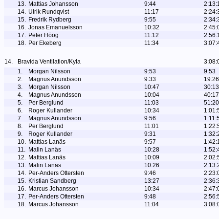
13.
Mattias Johansson
9:44
2:13:
14.
Ulrik Rundqvist
11:17
2:24:
15.
Fredrik Rydberg
9:55
2:34:
16.
Jonas Emanuelsson
10:32
2:45:
17.
Peter Höög
11:12
2:56:
18.
Per Ekeberg
11:34
3:07:
14.
Bravida Ventilation/Kyla
3:08:
1.
Morgan Nilsson
9:53
9:53
2.
Magnus Anundsson
9:33
19:26
3.
Morgan Nilsson
10:47
30:13
4.
Magnus Anundsson
10:04
40:17
5.
Per Berglund
11:03
51:20
6.
Roger Kullander
10:34
1:01:
7.
Magnus Anundsson
9:56
1:11:
8.
Per Berglund
11:01
1:22:
9.
Roger Kullander
9:31
1:32:
10.
Mattias Lanäs
9:57
1:42:
11.
Malin Lanäs
10:28
1:52:
12.
Mattias Lanäs
10:09
2:02:
13.
Malin Lanäs
10:26
2:13:
14.
Per-Anders Ottersten
9:46
2:23:
15.
Kristian Sandberg
13:27
2:36:
16.
Marcus Johansson
10:34
2:47:
17.
Per-Anders Ottersten
9:48
2:56:
18.
Marcus Johansson
11:04
3:08: