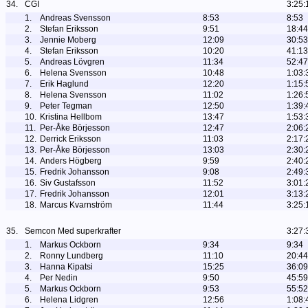
34.
CGI
3:25:
1.
Andreas Svensson
8:53
8:53
2.
Stefan Eriksson
9:51
18:44
3.
Jennie Moberg
12:09
30:53
4.
Stefan Eriksson
10:20
41:13
5.
Andreas Lövgren
11:34
52:47
6.
Helena Svensson
10:48
1:03:
7.
Erik Haglund
12:20
1:15:
8.
Helena Svensson
11:02
1:26:
9.
Peter Tegman
12:50
1:39:
10.
Kristina Hellbom
13:47
1:53:
11.
Per-Åke Börjesson
12:47
2:06:
12.
Derrick Eriksson
11:03
2:17:
13.
Per-Åke Börjesson
13:03
2:30:
14.
Anders Högberg
9:59
2:40:
15.
Fredrik Johansson
9:08
2:49:
16.
Siv Gustafsson
11:52
3:01:
17.
Fredrik Johansson
12:01
3:13:
18.
Marcus Kvarnström
11:44
3:25:
35.
Semcon Med superkrafter
3:27:
1.
Markus Ockborn
9:34
9:34
2.
Ronny Lundberg
11:10
20:44
3.
Hanna Kipatsi
15:25
36:09
4.
Per Nedin
9:50
45:59
5.
Markus Ockborn
9:53
55:52
6.
Helena Lidgren
12:56
1:08: