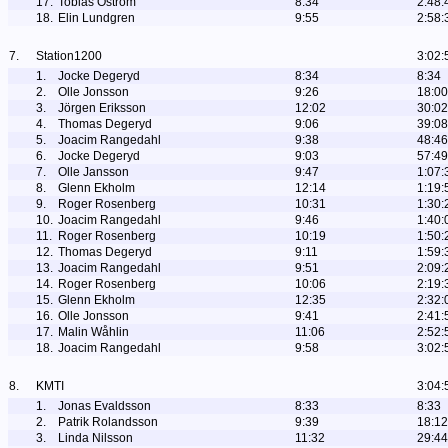
17.
Tobias Öström
8:34
2:48:
18.
Elin Lundgren
9:55
2:58:
7.
Station1200
3:02:
1.
Jocke Degeryd
8:34
8:34
2.
Olle Jonsson
9:26
18:00
3.
Jörgen Eriksson
12:02
30:02
4.
Thomas Degeryd
9:06
39:08
5.
Joacim Rangedahl
9:38
48:46
6.
Jocke Degeryd
9:03
57:49
7.
Olle Jansson
9:47
1:07:
8.
Glenn Ekholm
12:14
1:19:
9.
Roger Rosenberg
10:31
1:30:
10.
Joacim Rangedahl
9:46
1:40:
11.
Roger Rosenberg
10:19
1:50:
12.
Thomas Degeryd
9:11
1:59:
13.
Joacim Rangedahl
9:51
2:09:
14.
Roger Rosenberg
10:06
2:19:
15.
Glenn Ekholm
12:35
2:32:
16.
Olle Jonsson
9:41
2:41:
17.
Malin Wåhlin
11:06
2:52:
18.
Joacim Rangedahl
9:58
3:02:
8.
KMTI
3:04:
1.
Jonas Evaldsson
8:33
8:33
2.
Patrik Rolandsson
9:39
18:12
3.
Linda Nilsson
11:32
29:44