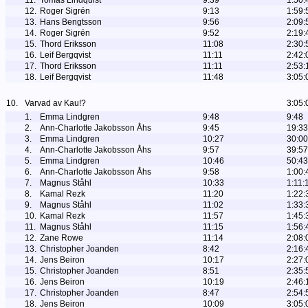
11.
Tomas Lindquist
9:39
1:50:
12.
Roger Sigrén
9:13
1:59:
13.
Hans Bengtsson
9:56
2:09:
14.
Roger Sigrén
9:52
2:19:
15.
Thord Eriksson
11:08
2:30:
16.
Leif Bergqvist
11:11
2:42:
17.
Thord Eriksson
11:11
2:53:
18.
Leif Bergqvist
11:48
3:05:
10.
Varvad av Kau!?
3:05:
1.
Emma Lindgren
9:48
9:48
2.
Ann-Charlotte Jakobsson Åhs
9:45
19:33
3.
Emma Lindgren
10:27
30:00
4.
Ann-Charlotte Jakobsson Åhs
9:57
39:57
5.
Emma Lindgren
10:46
50:43
6.
Ann-Charlotte Jakobsson Åhs
9:58
1:00:
7.
Magnus Ståhl
10:33
1:11:
8.
Kamal Rezk
11:20
1:22:
9.
Magnus Ståhl
11:02
1:33:
10.
Kamal Rezk
11:57
1:45:
11.
Magnus Ståhl
11:15
1:56:
12.
Zane Rowe
11:14
2:08:
13.
Christopher Joanden
8:42
2:16:
14.
Jens Beiron
10:17
2:27:
15.
Christopher Joanden
8:51
2:35:
16.
Jens Beiron
10:19
2:46:
17.
Christopher Joanden
8:47
2:54:
18.
Jens Beiron
10:09
3:05: