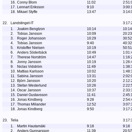
16.
Conny Blom
11:02
2:51:
17.
Lennart Eriksson
9:10
3:00:
18.
Mikael Styffe
13:47
3:14:
22.
Landstinget-IT
3:17:
1.
Joakim Bengtzon
10:14
10:14
2.
Tobias Jansson
10:09
20:23
3.
Roger Johansson
10:29
30:52
4.
Tobias Jansson
9:40
40:32
5.
Kristoffer Nielsen
10:19
50:51
6.
Anders Söderbäck
10:49
1:01:
7.
Therese Norström
14:47
1:16:
8.
Jonny Jansson
10:19
1:26:
9.
Niclas Vidström
11:49
1:38:
10.
Mattias Karlsson
10:02
1:48:
11.
Sabina Jansson
13:31
2:02:
12.
Björn Jansson
10:20
2:12:
13.
Stefan Westerlund
10:26
2:22:
14.
Oscar Jansson
10:37
2:33:
15.
Daniel Gustavsson
11:41
2:45:
16.
Jonas Kindberg
9:28
2:54:
17.
Thomas Miliander
12:52
3:07:
18.
Jonas Kindberg
9:50
3:17:
23.
Telia
3:17:
1.
Martin Hautamäki
9:18
9:18
2.
Anders Gunnarsson
11:39
20:57