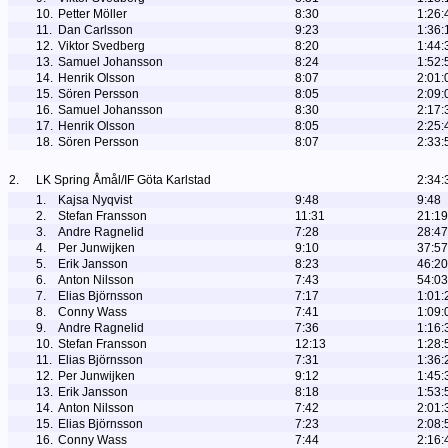
10.
Petter Möller
8:30
1:26:
11.
Dan Carlsson
9:23
1:36:
12.
Viktor Svedberg
8:20
1:44:
13.
Samuel Johansson
8:24
1:52:
14.
Henrik Olsson
8:07
2:01:
15.
Sören Persson
8:05
2:09:
16.
Samuel Johansson
8:30
2:17:
17.
Henrik Olsson
8:05
2:25:
18.
Sören Persson
8:07
2:33:
2.
LK Spring Åmål/IF Göta Karlstad
2:34:
1.
Kajsa Nyqvist
9:48
9:48
2.
Stefan Fransson
11:31
21:19
3.
Andre Ragnelid
7:28
28:47
4.
Per Junwijken
9:10
37:57
5.
Erik Jansson
8:23
46:20
6.
Anton Nilsson
7:43
54:03
7.
Elias Björnsson
7:17
1:01:
8.
Conny Wass
7:41
1:09:
9.
Andre Ragnelid
7:36
1:16:
10.
Stefan Fransson
12:13
1:28:
11.
Elias Björnsson
7:31
1:36:
12.
Per Junwijken
9:12
1:45:
13.
Erik Jansson
8:18
1:53:
14.
Anton Nilsson
7:42
2:01:
15.
Elias Björnsson
7:23
2:08:
16.
Conny Wass
7:44
2:16: