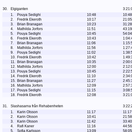
30.
Elgiganten
3:21:
1.
Pouya Sedighi
10:48
10:48
2.
Fredrik Ekeroth
10:17
21:05
3.
Brian Branagan
10:23
31:28
4.
Mathilda Jorfors
11:51
43:19
5.
Pouya Sedighi
10:45
54:04
6.
Fredrik Ekeroth
10:43
1:04:
7.
Brian Branagan
11:06
1:15:
8.
Mathilda Jorfors
11:56
1:27:
9.
Pouya Sedighi
11:02
1:38:
10.
Fredrik Ekeroth
10:42
1:49:
11.
Brian Branagan
10:35
2:00:
12.
Mathilda Jorfors
12:00
2:12:
13.
Pouya Sedighi
10:45
2:22:
14.
Fredrik Ekeroth
11:10
2:34:
15.
Brian Branagan
11:27
2:45:
16.
Mathilda Jorfors
12:09
2:57:
17.
Pouya Sedighi
11:15
3:08:
18.
Fredrik Ekeroth
12:08
3:21:
31.
Slashasarna från Rehabenheten
3:22:
1.
Karin Olsson
11:17
11:17
2.
Karin Olsson
10:41
21:58
3.
Karin Olsson
11:42
33:40
4.
Rafi Kaner
11:16
44:56
5.
Sofia Karlsson
13:09
58:05