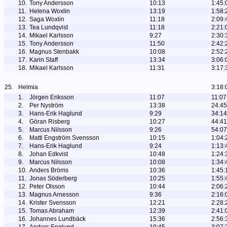
10.
Tony Andersson
10:13
1:45:
11.
Helena Woxlin
13:19
1:58:
12.
Saga Woxlin
11:18
2:09:
13.
Tea Lundqvist
11:18
2:21:
14.
Mikael Karlsson
9:27
2:30:
15.
Tony Andersson
11:50
2:42:
16.
Magnus Stenbakk
10:08
2:52:
17.
Karin Staff
13:34
3:06:
18.
Mikael Karlsson
11:31
3:17:
25.
Helmia
3:18:
1.
Jörgen Eriksson
11:07
11:07
2.
Per Nyström
13:38
24:45
3.
Hans-Erik Haglund
9:29
34:14
4.
Göran Risberg
10:27
44:41
5.
Marcus Nilsson
9:26
54:07
6.
Matti Engström Svensson
10:15
1:04:
7.
Hans-Erik Haglund
9:24
1:13:
8.
Johan Edkvist
10:48
1:24:
9.
Marcus Nilsson
10:08
1:34:
10.
Anders Bröms
10:36
1:45:
11.
Jonas Söderberg
10:25
1:55:
12.
Peter Olsson
10:44
2:06:
13.
Magnus Arnesson
9:36
2:16:
14.
Krister Svensson
12:21
2:28:
15.
Tomas Abraham
12:39
2:41:
16.
Johannes Lundbäck
15:36
2:56: