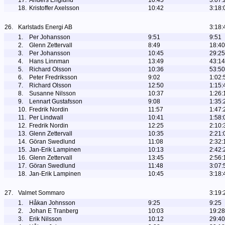
17.
Anders Englund
10:45
3:07:
18.
Kristoffer Axelsson
10:42
3:18:
26.
Karlstads Energi AB
3:18:
1.
Per Johansson
9:51
9:51
2.
Glenn Zettervall
8:49
18:40
3.
Per Johansson
10:45
29:25
4.
Hans Linnman
13:49
43:14
5.
Richard Olsson
10:36
53:50
6.
Peter Fredriksson
9:02
1:02:
7.
Richard Olsson
12:50
1:15:
8.
Susanne Nilsson
10:37
1:26:
9.
Lennart Gustafsson
9:08
1:35:
10.
Fredrik Nordin
11:57
1:47:
11.
Per Lindwall
10:41
1:58:
12.
Fredrik Nordin
12:25
2:10:
13.
Glenn Zettervall
10:35
2:21:
14.
Göran Swedlund
11:08
2:32:
15.
Jan-Erik Lampinen
10:13
2:42:
16.
Glenn Zettervall
13:45
2:56:
17.
Göran Swedlund
11:48
3:07:
18.
Jan-Erik Lampinen
10:45
3:18:
27.
Valmet Sommaro
3:19:
1.
Håkan Johnsson
9:25
9:25
2.
Johan E Tranberg
10:03
19:28
3.
Erik Nilsson
10:12
29:40