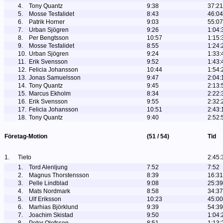
4.
Tony Quantz
9:38
37:21
5.
Mosse Tesfalidet
8:43
46:04
6.
Patrik Horner
9:03
55:07
7.
Urban Sjögren
9:26
1:04:
8.
Per Bengtsson
10:57
1:15:
9.
Mosse Tesfalidet
8:55
1:24:
10.
Urban Sjögren
9:24
1:33:
11.
Erik Svensson
9:52
1:43:
12.
Felicia Johansson
10:44
1:54:
13.
Jonas Samuelsson
9:47
2:04:
14.
Tony Quantz
9:45
2:13:
15.
Marcus Ekholm
8:34
2:22:
16.
Erik Svensson
9:55
2:32:
17.
Felicia Johansson
10:51
2:43:
18.
Tony Quantz
9:40
2:52:
Företag-Motion
(51 / 54)
Tid
1.
Tieto
2:45:
1.
Tord Alenljung
7:52
7:52
2.
Magnus Thorstensson
8:39
16:31
3.
Pelle Lindblad
9:08
25:39
4.
Mats Nordmark
8:58
34:37
5.
Ulf Eriksson
10:23
45:00
6.
Marhias Björklund
9:39
54:39
7.
Joachim Skistad
9:50
1:04: