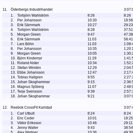
11.
Österbergs Industrihandel
3:07:
1.
Torbjörn Wahlström
8:26
8:26
2.
Per Johansson
10:30
18:56
3.
Erik Särnmark
10:27
29:23
4.
Torbjörn Wahlström
8:28
37:51
5.
Morgan Green
9:47
47:38
6.
Erik Särnmark
11:03
58:41
7.
Lars Böhn
11:03
1:09:
8.
Per Johansson
10:35
1:20:
9.
Morgan Green
10:05
1:30:
10.
Björn Kindemyr
11:29
1:41:
11.
Roland Alster
10:34
1:52:
12.
Stefan Wiridén
12:29
2:04:
13.
Ebbe Johansson
12:47
2:17:
14.
Tobias Hallgren
9:55
2:27:
15.
Johan Skoghammar
9:15
2:36:
16.
Magnus Sjöberg
11:07
2:48:
17.
Terje Svensson
9:39
2:57:
18.
Johan Skoghammar
9:21
3:07:
12.
Reebok CrossFit Karlstad
3:07:
1.
Carl Utbult
8:24
8:24
2.
Eric Ceder
10:01
18:25
3.
Viktor Eriksson
10:46
29:11
4.
Jenny Waller
9:43
38:54
5.
Alex Wallner
10:36
49:30