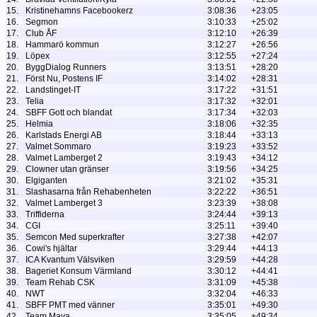
15.
Kristinehamns Facebookerz
3:08:36
+23:05
16.
Segmon
3:10:33
+25:02
17.
Club ÅF
3:12:10
+26:39
18.
Hammarö kommun
3:12:27
+26:56
19.
Löpex
3:12:55
+27:24
20.
ByggDialog Runners
3:13:51
+28:20
21.
Först Nu, Postens IF
3:14:02
+28:31
22.
Landstinget-IT
3:17:22
+31:51
23.
Telia
3:17:32
+32:01
24.
SBFF Gott och blandat
3:17:34
+32:03
25.
Helmia
3:18:06
+32:35
26.
Karlstads Energi AB
3:18:44
+33:13
27.
Valmet Sommaro
3:19:23
+33:52
28.
Valmet Lamberget 2
3:19:43
+34:12
29.
Clowner utan gränser
3:19:56
+34:25
30.
Elgiganten
3:21:02
+35:31
31.
Slashasarna från Rehabenheten
3:22:22
+36:51
32.
Valmet Lamberget 3
3:23:39
+38:08
33.
Triffiderna
3:24:44
+39:13
34.
CGI
3:25:11
+39:40
35.
Semcon Med superkrafter
3:27:38
+42:07
36.
Cowi's hjältar
3:29:44
+44:13
37.
ICA Kvantum Välsviken
3:29:59
+44:28
38.
Bageriet Konsum Värmland
3:30:12
+44:41
39.
Team Rehab CSK
3:31:09
+45:38
40.
NWT
3:32:04
+46:33
41.
SBFF PMT med vänner
3:35:01
+49:30
42.
Team Mava
3:35:05
+49:34