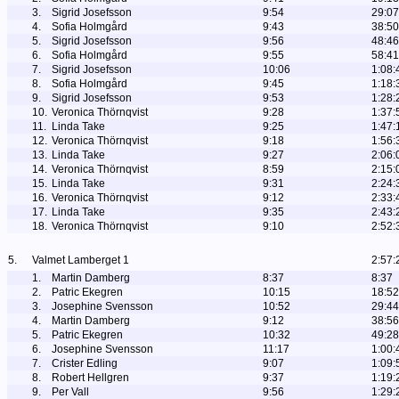
3.
Sigrid Josefsson
9:54
29:07
4.
Sofia Holmgård
9:43
38:50
5.
Sigrid Josefsson
9:56
48:46
6.
Sofia Holmgård
9:55
58:41
7.
Sigrid Josefsson
10:06
1:08:
8.
Sofia Holmgård
9:45
1:18:
9.
Sigrid Josefsson
9:53
1:28:
10.
Veronica Thörnqvist
9:28
1:37:
11.
Linda Take
9:25
1:47:
12.
Veronica Thörnqvist
9:18
1:56:
13.
Linda Take
9:27
2:06:
14.
Veronica Thörnqvist
8:59
2:15:
15.
Linda Take
9:31
2:24:
16.
Veronica Thörnqvist
9:12
2:33:
17.
Linda Take
9:35
2:43:
18.
Veronica Thörnqvist
9:10
2:52:
5.
Valmet Lamberget 1
2:57:
1.
Martin Damberg
8:37
8:37
2.
Patric Ekegren
10:15
18:52
3.
Josephine Svensson
10:52
29:44
4.
Martin Damberg
9:12
38:56
5.
Patric Ekegren
10:32
49:28
6.
Josephine Svensson
11:17
1:00:
7.
Crister Edling
9:07
1:09:
8.
Robert Hellgren
9:37
1:19:
9.
Per Vall
9:56
1:29: