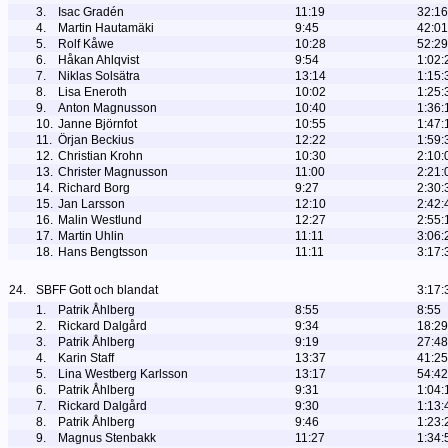
3.
Isac Gradén
11:19
32:16
4.
Martin Hautamäki
9:45
42:01
5.
Rolf Kåwe
10:28
52:29
6.
Håkan Ahlqvist
9:54
1:02:
7.
Niklas Solsätra
13:14
1:15:
8.
Lisa Eneroth
10:02
1:25:
9.
Anton Magnusson
10:40
1:36:
10.
Janne Björnfot
10:55
1:47:
11.
Örjan Beckius
12:22
1:59:
12.
Christian Krohn
10:30
2:10:
13.
Christer Magnusson
11:00
2:21:
14.
Richard Borg
9:27
2:30:
15.
Jan Larsson
12:10
2:42:
16.
Malin Westlund
12:27
2:55:
17.
Martin Uhlin
11:11
3:06:
18.
Hans Bengtsson
11:11
3:17:
24.
SBFF Gott och blandat
3:17:
1.
Patrik Åhlberg
8:55
8:55
2.
Rickard Dalgård
9:34
18:29
3.
Patrik Åhlberg
9:19
27:48
4.
Karin Staff
13:37
41:25
5.
Lina Westberg Karlsson
13:17
54:42
6.
Patrik Åhlberg
9:31
1:04:
7.
Rickard Dalgård
9:30
1:13:
8.
Patrik Åhlberg
9:46
1:23:
9.
Magnus Stenbakk
11:27
1:34: