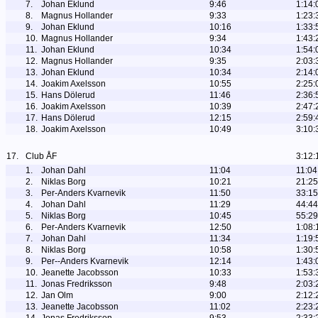
7.
Johan Eklund
9:46
1:14:
8.
Magnus Hollander
9:33
1:23:
9.
Johan Eklund
10:16
1:33:
10.
Magnus Hollander
9:34
1:43:
11.
Johan Eklund
10:34
1:54:
12.
Magnus Hollander
9:35
2:03:
13.
Johan Eklund
10:34
2:14:
14.
Joakim Axelsson
10:55
2:25:
15.
Hans Dölerud
11:46
2:36:
16.
Joakim Axelsson
10:39
2:47:
17.
Hans Dölerud
12:15
2:59:
18.
Joakim Axelsson
10:49
3:10:
17.
Club ÅF
3:12:
1.
Johan Dahl
11:04
11:04
2.
Niklas Borg
10:21
21:25
3.
Per-Anders Kvarnevik
11:50
33:15
4.
Johan Dahl
11:29
44:44
5.
Niklas Borg
10:45
55:29
6.
Per-Anders Kvarnevik
12:50
1:08:
7.
Johan Dahl
11:34
1:19:
8.
Niklas Borg
10:58
1:30:
9.
Per--Anders Kvarnevik
12:14
1:43:
10.
Jeanette Jacobsson
10:33
1:53:
11.
Jonas Fredriksson
9:48
2:03:
12.
Jan Olm
9:00
2:12:
13.
Jeanette Jacobsson
11:02
2:23: