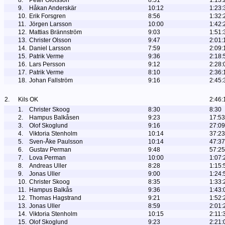
8.
Peter Olofsson
8:51
1:13:
9.
Håkan Anderskär
10:12
1:23:
10.
Erik Forsgren
8:56
1:32:
11.
Jörgen Larsson
10:00
1:42:
12.
Mattias Brännström
9:03
1:51:
13.
Christer Olsson
9:47
2:01:
14.
Daniel Larsson
7:59
2:09:
15.
Patrik Verme
9:36
2:18:
16.
Lars Persson
9:12
2:28:
17.
Patrik Verme
8:10
2:36:
18.
Johan Fallström
9:16
2:45:
2.
Kils OK
2:46:
1.
Christer Skoog
8:30
8:30
2.
Hampus Balkåsen
9:23
17:53
3.
Olof Skoglund
9:16
27:09
4.
Viktoria Stenholm
10:14
37:23
5.
Sven-Åke Paulsson
10:14
47:37
6.
Gustav Perman
9:48
57:25
7.
Lova Perman
10:00
1:07:
8.
Andreas Uller
8:28
1:15:
9.
Jonas Uller
9:00
1:24:
10.
Christer Skoog
8:35
1:33:
11.
Hampus Balkås
9:36
1:43:
12.
Thomas Hagstrand
9:21
1:52:
13.
Jonas Uller
8:59
2:01:
14.
Viktoria Stenholm
10:15
2:11:
15.
Olof Skoglund
9:23
2:21: