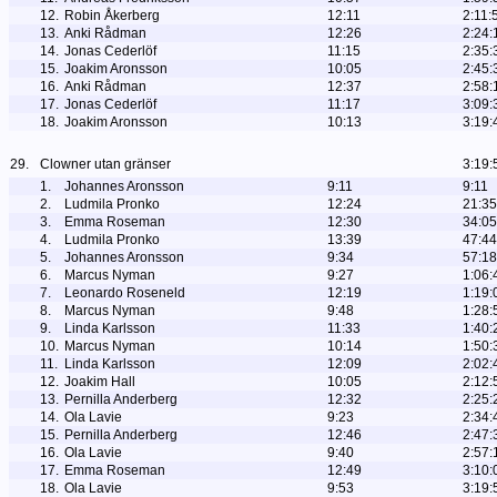
12.
Robin Åkerberg
12:11
2:11:
13.
Anki Rådman
12:26
2:24:
14.
Jonas Cederlöf
11:15
2:35:
15.
Joakim Aronsson
10:05
2:45:
16.
Anki Rådman
12:37
2:58:
17.
Jonas Cederlöf
11:17
3:09:
18.
Joakim Aronsson
10:13
3:19:
29.
Clowner utan gränser
3:19:
1.
Johannes Aronsson
9:11
9:11
2.
Ludmila Pronko
12:24
21:35
3.
Emma Roseman
12:30
34:05
4.
Ludmila Pronko
13:39
47:44
5.
Johannes Aronsson
9:34
57:18
6.
Marcus Nyman
9:27
1:06:
7.
Leonardo Roseneld
12:19
1:19:
8.
Marcus Nyman
9:48
1:28:
9.
Linda Karlsson
11:33
1:40:
10.
Marcus Nyman
10:14
1:50:
11.
Linda Karlsson
12:09
2:02:
12.
Joakim Hall
10:05
2:12:
13.
Pernilla Anderberg
12:32
2:25:
14.
Ola Lavie
9:23
2:34:
15.
Pernilla Anderberg
12:46
2:47:
16.
Ola Lavie
9:40
2:57:
17.
Emma Roseman
12:49
3:10:
18.
Ola Lavie
9:53
3:19: