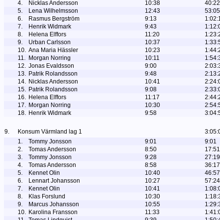
4.
Nicklas Andersson
10:38
40:22
5.
Lena Wilhelmsson
12:43
53:05
6.
Rasmus Bergström
9:13
1:02:
7.
Henrik Widmark
9:43
1:12:
8.
Helena Elffors
11:20
1:23:
9.
Urban Carlsson
10:37
1:33:
10.
Ana Maria Hässler
10:23
1:44:
11.
Morgan Norring
10:11
1:54:
12.
Jonas Evaldsson
9:00
2:03:
13.
Patrik Rolandsson
9:48
2:13:
14.
Nicklas Andersson
10:41
2:24:
15.
Patrik Rolandsson
9:08
2:33:
16.
Helena Elffors
11:17
2:44:
17.
Morgan Norring
10:30
2:54:
18.
Henrik Widmark
9:58
3:04:
9.
Konsum Värmland lag 1
3:05:
1.
Tommy Jonsson
9:01
9:01
2.
Tomas Andersson
8:50
17:51
3.
Tommy Jonsson
9:28
27:19
4.
Tomas Andersson
8:58
36:17
5.
Kennet Olin
10:40
46:57
6.
Lennart Johansson
10:27
57:24
7.
Kennet Olin
10:41
1:08:
8.
Klas Forslund
10:30
1:18:
9.
Marcus Johansson
10:55
1:29:
10.
Karolina Fransson
11:33
1:41: