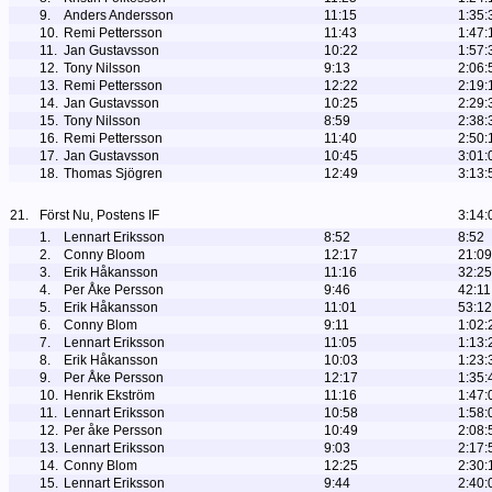
9.
Anders Andersson
11:15
1:35:
10.
Remi Pettersson
11:43
1:47:
11.
Jan Gustavsson
10:22
1:57:
12.
Tony Nilsson
9:13
2:06:
13.
Remi Pettersson
12:22
2:19:
14.
Jan Gustavsson
10:25
2:29:
15.
Tony Nilsson
8:59
2:38:
16.
Remi Pettersson
11:40
2:50:
17.
Jan Gustavsson
10:45
3:01:
18.
Thomas Sjögren
12:49
3:13:
21.
Först Nu, Postens IF
3:14:
1.
Lennart Eriksson
8:52
8:52
2.
Conny Bloom
12:17
21:09
3.
Erik Håkansson
11:16
32:25
4.
Per Åke Persson
9:46
42:11
5.
Erik Håkansson
11:01
53:12
6.
Conny Blom
9:11
1:02:
7.
Lennart Eriksson
11:05
1:13:
8.
Erik Håkansson
10:03
1:23:
9.
Per Åke Persson
12:17
1:35:
10.
Henrik Ekström
11:16
1:47:
11.
Lennart Eriksson
10:58
1:58:
12.
Per åke Persson
10:49
2:08:
13.
Lennart Eriksson
9:03
2:17:
14.
Conny Blom
12:25
2:30:
15.
Lennart Eriksson
9:44
2:40: