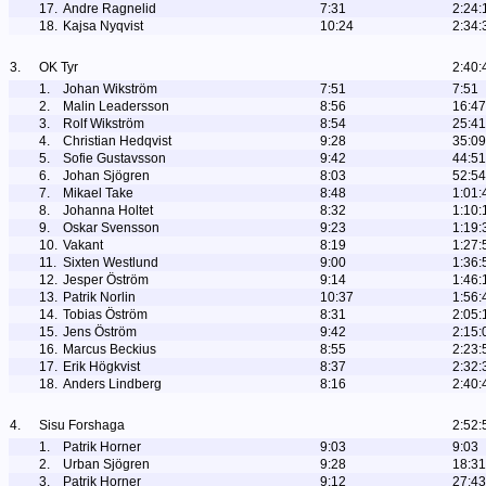
17.
Andre Ragnelid
7:31
2:24:
18.
Kajsa Nyqvist
10:24
2:34:
3.
OK Tyr
2:40:
1.
Johan Wikström
7:51
7:51
2.
Malin Leadersson
8:56
16:47
3.
Rolf Wikström
8:54
25:41
4.
Christian Hedqvist
9:28
35:09
5.
Sofie Gustavsson
9:42
44:51
6.
Johan Sjögren
8:03
52:54
7.
Mikael Take
8:48
1:01:
8.
Johanna Holtet
8:32
1:10:
9.
Oskar Svensson
9:23
1:19:
10.
Vakant
8:19
1:27:
11.
Sixten Westlund
9:00
1:36:
12.
Jesper Öström
9:14
1:46:
13.
Patrik Norlin
10:37
1:56:
14.
Tobias Öström
8:31
2:05:
15.
Jens Öström
9:42
2:15:
16.
Marcus Beckius
8:55
2:23:
17.
Erik Högkvist
8:37
2:32:
18.
Anders Lindberg
8:16
2:40:
4.
Sisu Forshaga
2:52:
1.
Patrik Horner
9:03
9:03
2.
Urban Sjögren
9:28
18:31
3.
Patrik Horner
9:12
27:43