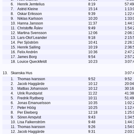
6.
Henrik Jemtelius
8:19
57:49
7.
Astrid Kleine
15:14
1:13:
8.
Oskar Eriksson
9:39
1:22:
9.
Niklas Karlsson
10:20
1:33:
10.
Hanna Jansson
11:37
1:44:
11.
Christoffe Åslev
9:49
1:54:
12.
Martina Svensson
12:06
2:06:
13.
Lars-Olof Leander
9:18
2:15:
14.
Per Sjöström
10:41
2:26:
15.
Henrik Salling
10:19
2:36:
16.
Felix Andrèn
10:36
2:47:
17.
James Borg
9:54
2:57:
18.
Louice Queckfeldt
10:23
3:07:
13.
Skanska Hus
3:07:
1.
Thomas Ivarsson
9:52
9:52
2.
Jacob Haggärde
10:12
20:04
3.
Mattias Johansson
10:12
30:16
4.
Ulrik Rundqvist
11:22
41:38
5.
Fredrik Rydberg
10:11
51:49
6.
Jonas Emanuelsson
10:35
1:02:
7.
Peter Höög
10:25
1:12:
8.
Per Ekeberg
12:18
1:25:
9.
Sören Arnqvist
9:43
1:34:
10.
Lisa Falkenström
9:48
1:44:
11.
Thomas Ivarsson
9:26
1:54:
12.
Jacob Haggärde
9:31
2:03: