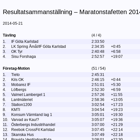
Resultatsammanställning – Maratonstafetten 201
2014-05-21
Tävling
(4 / 4)
1.
IF Göta Karlstad
2:33:50
2.
LK Spring Åmål/IF Göta Karlstad
2:34:35
+0:45
3.
OK Tyr
2:40:48
+6:58
4.
Sisu Forshaga
2:52:57
+19:07
Företag-Motion
(51 / 54)
1.
Tieto
2:45:31
2.
Kils OK
2:46:15
+0:44
3.
Mobarez IF
2:51:01
+5:30
4.
Löfbergs
2:52:30
+6:59
5.
Valmet Lamberget 1
2:57:26
+11:55
6.
Lantmäteriet
2:58:36
+13:05
7.
Station1200
3:02:54
+17:23
8.
KMTI
3:04:54
+19:23
9.
Konsum Värmland lag 1
3:05:01
+19:30
10.
Varvad av Kau!?
3:05:07
+19:36
11.
Österbergs Industrihandel
3:07:00
+21:29
12.
Reebok CrossFit Karlstad
3:07:45
+22:14
13.
Skanska Hus
3:07:49
+22:18
14.
Bravida Ventilation/Kyla
3:08:01
+22:30