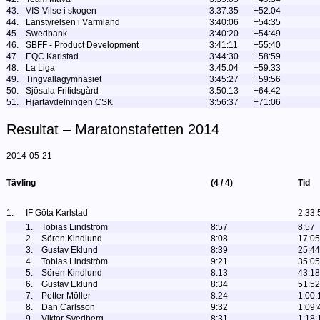
43.
VIS-Vilse i skogen
3:37:35
+52:04
44.
Länstyrelsen i Värmland
3:40:06
+54:35
45.
Swedbank
3:40:20
+54:49
46.
SBFF - Product Development
3:41:11
+55:40
47.
EQC Karlstad
3:44:30
+58:59
48.
La Liga
3:45:04
+59:33
49.
Tingvallagymnasiet
3:45:27
+59:56
50.
Sjösala Fritidsgård
3:50:13
+64:42
51.
Hjärtavdelningen CSK
3:56:37
+71:06
Resultat – Maratonstafetten 2014
2014-05-21
Tävling
(4 / 4)
Tid
1.
IF Göta Karlstad
2:33:
1.
Tobias Lindström
8:57
8:57
2.
Sören Kindlund
8:08
17:05
3.
Gustav Eklund
8:39
25:44
4.
Tobias Lindström
9:21
35:05
5.
Sören Kindlund
8:13
43:18
6.
Gustav Eklund
8:34
51:52
7.
Petter Möller
8:24
1:00:
8.
Dan Carlsson
9:32
1:09:
9.
Viktor Svedberg
8:31
1:18: