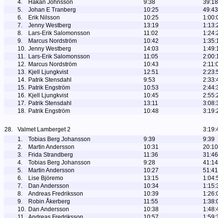
4.
Håkan Johnsson
9:38
39:18
5.
Johan E Tranberg
10:25
49:43
6.
Erik Nilsson
10:25
1:00:
7.
Jenny Westberg
13:19
1:13:
8.
Lars-Erik Salomonsson
11:02
1:24:
9.
Marcus Nordström
10:42
1:35:
10.
Jenny Westberg
14:03
1:49:
11.
Lars-Erik Salomonsson
11:05
2:00:
12.
Marcus Nordström
10:43
2:11:
13.
Kjell Ljungkvist
12:51
2:23:
14.
Patrik Stensdahl
9:53
2:33:
15.
Patrik Engström
10:53
2:44:
16.
Kjell Ljungkvist
10:45
2:55:
17.
Patrik Stensdahl
13:11
3:08:
18.
Patrik Engström
10:48
3:19:
28.
Valmet Lamberget 2
3:19:
1.
Tobias Berg Johansson
9:39
9:39
2.
Martin Andersson
10:31
20:10
3.
Frida Strandberg
11:36
31:46
4.
Tobias Berg Johansson
9:28
41:14
5.
Martin Andersson
10:27
51:41
6.
Lise Björemo
13:15
1:04:
7.
Dan Andersson
10:34
1:15:
8.
Andreas Fredriksson
10:39
1:26:
9.
Robin Åkerberg
11:55
1:38:
10.
Dan Andersson
10:38
1:48:
11.
Andreas Fredriksson
10:57
1:59: