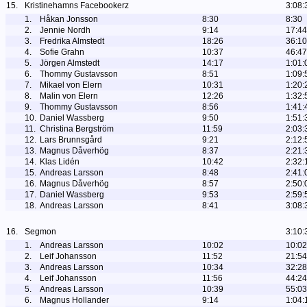
15.
Kristinehamns Facebookerz
3:08:
1.
Håkan Jonsson
8:30
8:30
2.
Jennie Nordh
9:14
17:44
3.
Fredrika Almstedt
18:26
36:10
4.
Sofie Grahn
10:37
46:47
5.
Jörgen Almstedt
14:17
1:01:
6.
Thommy Gustavsson
8:51
1:09:
7.
Mikael von Elern
10:31
1:20:
8.
Malin von Elern
12:26
1:32:
9.
Thommy Gustavsson
8:56
1:41:
10.
Daniel Wassberg
9:50
1:51:
11.
Christina Bergström
11:59
2:03:
12.
Lars Brunnsgård
9:21
2:12:
13.
Magnus Dåverhög
8:37
2:21:
14.
Klas Lidén
10:42
2:32:
15.
Andreas Larsson
8:48
2:41:
16.
Magnus Dåverhög
8:57
2:50:
17.
Daniel Wassberg
9:53
2:59:
18.
Andreas Larsson
8:41
3:08:
16.
Segmon
3:10:
1.
Andreas Larsson
10:02
10:02
2.
Leif Johansson
11:52
21:54
3.
Andreas Larsson
10:34
32:28
4.
Leif Johansson
11:56
44:24
5.
Andreas Larsson
10:39
55:03
6.
Magnus Hollander
9:14
1:04: