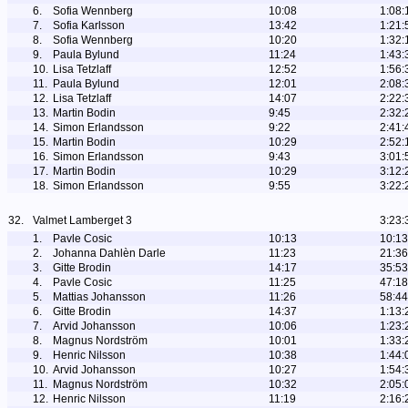
6.
Sofia Wennberg
10:08
1:08:
7.
Sofia Karlsson
13:42
1:21:
8.
Sofia Wennberg
10:20
1:32:
9.
Paula Bylund
11:24
1:43:
10.
Lisa Tetzlaff
12:52
1:56:
11.
Paula Bylund
12:01
2:08:
12.
Lisa Tetzlaff
14:07
2:22:
13.
Martin Bodin
9:45
2:32:
14.
Simon Erlandsson
9:22
2:41:
15.
Martin Bodin
10:29
2:52:
16.
Simon Erlandsson
9:43
3:01:
17.
Martin Bodin
10:29
3:12:
18.
Simon Erlandsson
9:55
3:22:
32.
Valmet Lamberget 3
3:23:
1.
Pavle Cosic
10:13
10:13
2.
Johanna Dahlèn Darle
11:23
21:36
3.
Gitte Brodin
14:17
35:53
4.
Pavle Cosic
11:25
47:18
5.
Mattias Johansson
11:26
58:44
6.
Gitte Brodin
14:37
1:13:
7.
Arvid Johansson
10:06
1:23:
8.
Magnus Nordström
10:01
1:33:
9.
Henric Nilsson
10:38
1:44:
10.
Arvid Johansson
10:27
1:54:
11.
Magnus Nordström
10:32
2:05:
12.
Henric Nilsson
11:19
2:16: