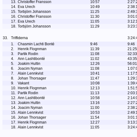
13.
Christoffer Fransson
10:57
2:27:
14.
Eva Urech
10:49
2:38:
15.
Torbjörn Johansson
11:25
2:49:
16.
Christoffer Fransson
11:30
3:01:
17.
Eva Urech
11:05
3:12:
18.
Torbjörn Johansson
11:29
3:23:
33.
Triffiderna
3:24:
1.
Chasmin Lachti Bonté
9:46
9:46
2.
Henrik Flognman
11:39
21:25
3.
Partik Rodin
11:08
32:33
4.
Ann Lashtibonté
11:02
43:35
5.
Joakim Hultin
12:26
56:01
6.
Joacim Nyman
11:08
1:07:
7.
Alain Lennkvist
10:41
1:17:
8.
Johan Thorsager
11:47
1:29:
9.
Vakant
10:08
1:39:
10.
Henrik Flognman
12:13
1:51:
11.
Partik Rodin
11:13
2:03:
12.
Ann Lashtibonté
10:58
2:14:
13.
Joakim Hultin
13:16
2:27:
14.
Joacim Nyman
11:00
2:38:
15.
Alain Lennkvist
10:53
2:49:
16.
Johan Thorsager
11:54
3:01:
17.
Henrik Flognman
12:27
3:13:
18.
Alain Lennkvist
11:05
3:24: