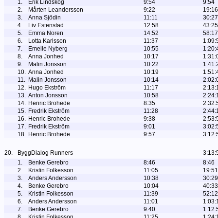
1.
Erik Lindskog
9:54
9:54
2.
Mårten Leandersson
9:22
19:16
3.
Anna Sjödin
11:11
30:27
4.
Liv Estenstad
12:58
43:25
5.
Emma Noren
14:52
58:17
6.
Lotta Karlsson
11:37
1:09:
7.
Emelie Nyberg
10:55
1:20:
8.
Anna Jonhed
10:17
1:31:
9.
Malin Jonsson
10:22
1:41:
10.
Anna Jonhed
10:19
1:51:
11.
Malin Jonsson
10:14
2:02:
12.
Hugo Ekström
11:17
2:13:
13.
Anton Jonsson
10:58
2:24:
14.
Henric Brohede
8:35
2:32:
15.
Fredrik Ekström
11:28
2:44:
16.
Henric Brohede
9:38
2:53:
17.
Fredrik Ekström
9:01
3:02:
18.
Henric Brohede
9:57
3:12:
20.
ByggDialog Runners
3:13:
1.
Benke Gerebro
8:46
8:46
2.
Kristin Folkesson
11:05
19:51
3.
Anders Andersson
10:38
30:29
4.
Benke Gerebro
10:04
40:33
5.
Kristin Folkesson
11:39
52:12
6.
Anders Andersson
11:01
1:03:
7.
Benke Gerebro
9:40
1:12:
8.
Kristin Folkesson
11:25
1:24: