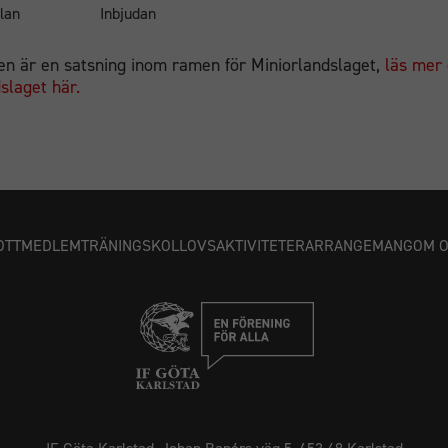
lan
Inbjudan
en är en satsning inom ramen för Miniorlandslaget,
läs mer
slaget här.
OTT
MEDLEM
TRÄNING
SKOLLOVSAKTIVITETER
ARRANGEMANG
OM 