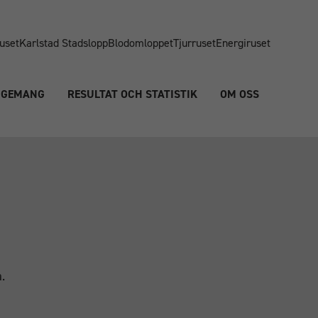
uset
Karlstad Stadslopp
Blodomloppet
Tjurruset
Energiruset
NGEMANG
RESULTAT OCH STATISTIK
OM OSS
.