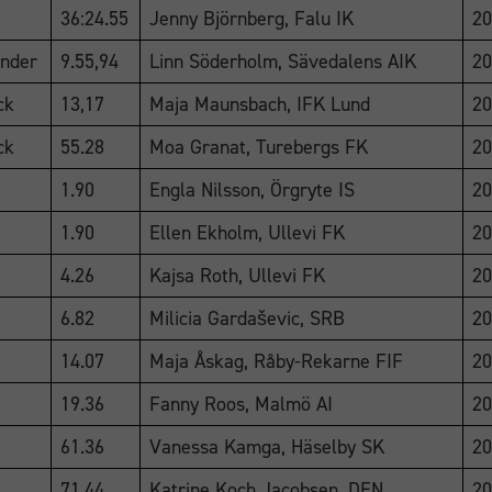
36:24.55
Jenny Björnberg, Falu IK
20
nder
9.55,94
Linn Söderholm, Sävedalens AIK
20
ck
13,17
Maja Maunsbach, IFK Lund
20
ck
55.28
Moa Granat, Turebergs FK
20
Nödvändiga
1.90
Engla Nilsson, Örgryte IS
20
Dessa
1.90
Ellen Ekholm, Ullevi FK
20
cookies går
inte att välja
4.26
Kajsa Roth, Ullevi FK
20
bort. De
behövs för
6.82
Milicia Gardaševic, SRB
20
att
hemsidan
14.07
Maja Åskag, Råby-Rekarne FIF
20
över huvud
taget ska
19.36
Fanny Roos, Malmö AI
20
fungera.
61.36
Vanessa Kamga, Häselby SK
20
71.44
Katrine Koch Jacobsen, DEN
20