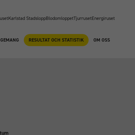
uset
Karlstad Stadslopp
Blodomloppet
Tjurruset
Energiruset
NGEMANG
RESULTAT OCH STATISTIK
OM OSS
tum