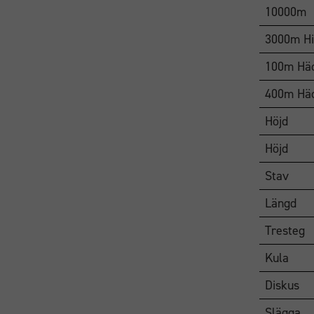
10000m
3000m Hi
100m Hä
400m Hä
Höjd
Höjd
Stav
Längd
Tresteg
Kula
Diskus
Slägga