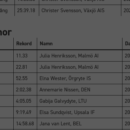
ång
25:39.18
Christer Svensson, Växjö AIS
20
nor
Rekord
Namn
D
11.33
Julia Henriksson, Malmö AI
20
22.81
Julia Henriksson, Malmö AI
20
52.55
Elna Wester, Örgryte IS
20
2:02.38
Annemarie Nissen, DEN
20
4:05.05
Gabija Galvydyte, LTU
20
9:19.49
Elsa Sundqvist, Upsala IF
20
14:58.68
Jana van Lent, BEL
20