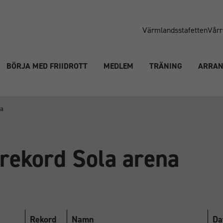
Värmlandsstafetten
Vårr
BÖRJA MED FRIIDROTT
MEDLEM
TRÄNING
ARRA
na
rekord Sola arena
Rekord
Namn
Da