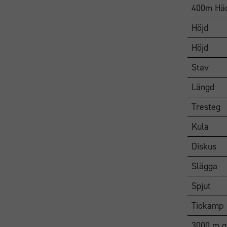
400m Hä
Höjd
Höjd
Stav
Längd
Tresteg
Kula
Diskus
Slägga
Spjut
Tiokamp
3000 m g