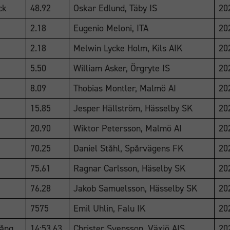
ck
48.92
Oskar Edlund, Täby IS
20
2.18
Eugenio Meloni, ITA
20
2.18
Melwin Lycke Holm, Kils AIK
20
5.50
William Asker, Örgryte IS
20
8.09
Thobias Montler, Malmö AI
20
15.85
Jesper Hällström, Hässelby SK
20
20.90
Wiktor Petersson, Malmö AI
20
70.25
Daniel Ståhl, Spårvägens FK
20
75.61
Ragnar Carlsson, Häselby SK
20
76.28
Jakob Samuelsson, Hässelby SK
20
7575
Emil Uhlin, Falu IK
20
ång
14:53.63
Christer Svensson, Växjö AIS
20