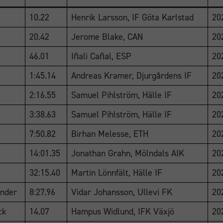
10.22
Henrik Larsson, IF Göta Karlstad
20
20.42
Jerome Blake, CAN
20
46.01
Iñali Cañal, ESP
20
1:45.14
Andreas Kramer, Djurgårdens IF
20
2:16.55
Samuel Pihlström, Hälle IF
20
3:38.63
Samuel Pihlström, Hälle IF
20
7:50.82
Birhan Melesse, ETH
20
14:01.35
Jonathan Grahn, Mölndals AIK
20
32:15.40
Martin Lönnfält, Hälle IF
20
nder
8:27.96
Vidar Johansson, Ullevi FK
20
ck
14.07
Hampus Widlund, IFK Växjö
20