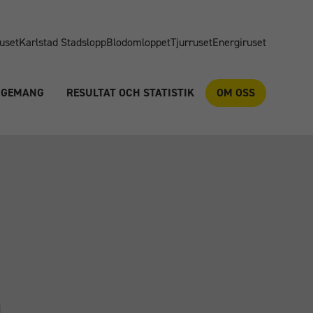
uset
Karlstad Stadslopp
Blodomloppet
Tjurruset
Energiruset
NGEMANG
RESULTAT OCH STATISTIK
OM OSS
i