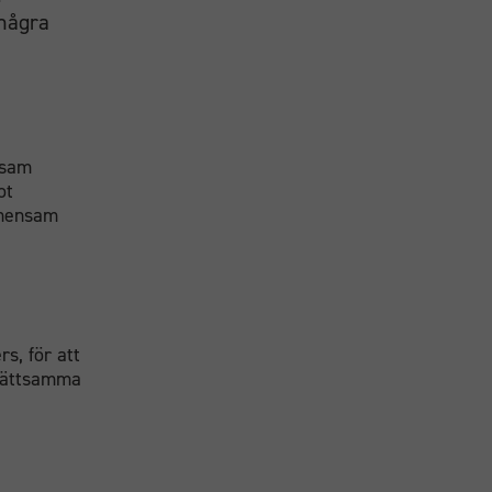
 några
nsam
ot
emensam
s, för att
 lättsamma