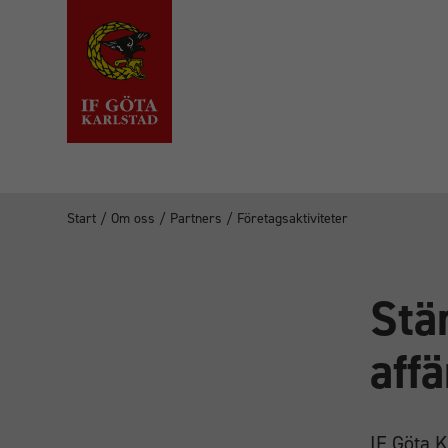
Start
/
Om oss
/
Partners
/
Företagsaktiviteter
Stä
aff
IF Göta K