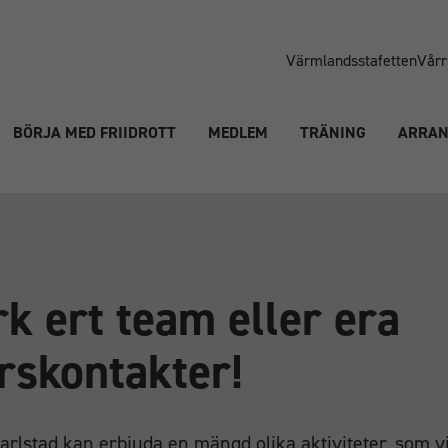
Värmlandsstafetten
Vårr
BÖRJA MED FRIIDROTT
MEDLEM
TRÄNING
ARRA
rk ert team eller era
ärskontakter!
arlstad kan erbjuda en mängd olika aktiviteter, som v