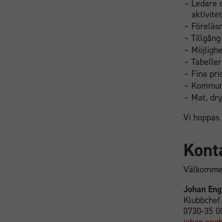
Ledare o
aktivite
Föreläsn
Tillgång
Möjlighe
Tabeller
Fina pri
Kommune
Mat, dry
Vi hoppas
Kont
Välkommen
Johan Eng
Klubbchef
0730-35 0