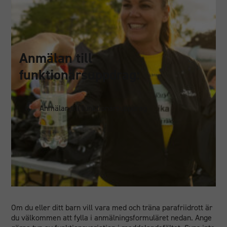
Anmälan till
funktionärsuppdrag:
Nödvändiga
Anmälan till funktionärsuppdrag
Dessa
cookies går
inte att välja
bort. De
behövs för
att
hemsidan
över huvud
taget ska
Om du eller ditt barn vill vara med och träna parafriidrott är
fungera.
du välkommen att fylla i anmälningsformuläret nedan. Ange