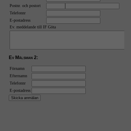
under ditt
besök. Om
du nekar
dessa
cookies
kommer viss
funktionalitet
att försvinna
från
hemsidan.