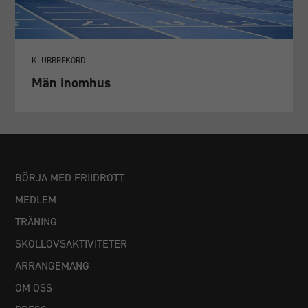
KLUBBREKORD
Män inomhus
BÖRJA MED FRIIDROTT
Nödvändiga
MEDLEM
Dessa
TRÄNING
cookies går
inte att välja
SKOLLOVSAKTIVITETER
bort. De
ARRANGEMANG
behövs för
att
OM OSS
hemsidan