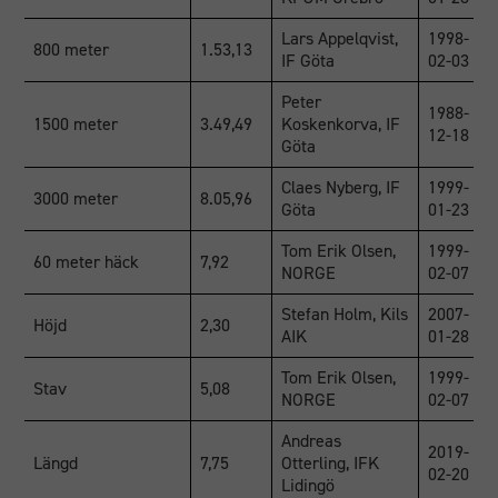
Lars Appelqvist,
1998-
800 meter
1.53,13
IF Göta
02-03
Peter
1988-
1500 meter
3.49,49
Koskenkorva, IF
12-18
Göta
Claes Nyberg, IF
1999-
3000 meter
8.05,96
Göta
01-23
Tom Erik Olsen,
1999-
60 meter häck
7,92
NORGE
02-07
Stefan Holm, Kils
2007-
Höjd
2,30
AIK
01-28
Tom Erik Olsen,
1999-
Stav
5,08
NORGE
02-07
Andreas
2019-
Längd
7,75
Otterling, IFK
02-20
Lidingö