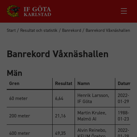
Start
/
Resultat och statistik
/
Banrekord
/
Banrekord Våxnäshallen
Banrekord Våxnäshallen
Män
Gren
Resultat
Namn
Datum
Henrik Larsson,
2022-
60 meter
6,64
IF Göta
01-29
Martin Krulee,
1988-
200 meter
21,16
Malmö AI
01-23
Alvin Reinebo,
2022-
400 meter
49,35
KFUM Örebro
01-28