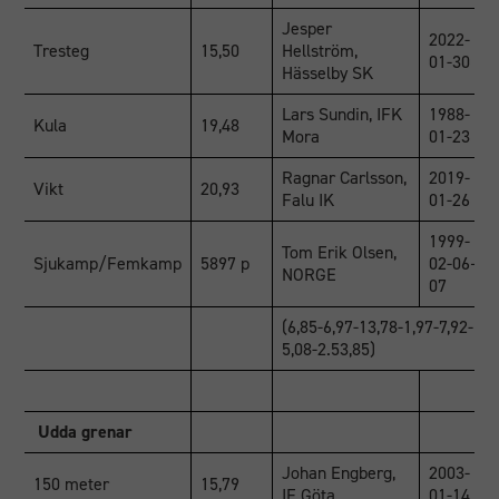
Jesper
2022-
Tresteg
15,50
Hellström,
01-30
Hässelby SK
Lars Sundin, IFK
1988-
Kula
19,48
Mora
01-23
Ragnar Carlsson,
2019-
Vikt
20,93
Falu IK
01-26
1999-
Tom Erik Olsen,
Sjukamp/Femkamp
5897 p
02-06–
NORGE
07
(6,85-6,97-13,78-1,97-7,92-
5,08-2.53,85)
Udda grenar
Johan Engberg,
2003-
150 meter
15,79
IF Göta
01-14