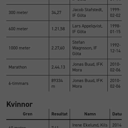
Jacob Stafstedt,
1999-
300 meter
34,27
IF Göta
02-02
Lars Appelqvist,
1998-
600 meter
1.21,58
IF Göta
01-15
Stefan
1992-
1000 meter
2.27,60
Wagnsson, IF
12-14
Göta
Jonas Buud, IFK
2010-
Marathon
2.44.13
Mora
02-06
89334
Jonas Buud, IFK
2010-
6-timmars
m
Mora
02-06
Kvinnor
Gren
Resultat
Namn
Datum
Irene Ekelund, Kils
2014-
60 meter
7,41