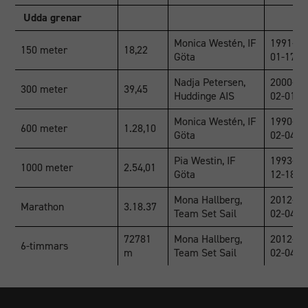
Statistik
Udda grenar
För att vi ska
kunna
Monica Westén, IF
1991-
förbättra
150 meter
18,22
Göta
01-17
hemsidans
funktionalitet
Nadja Petersen,
2000-
300 meter
39,45
och
Huddinge AIS
02-01
uppbyggnad,
baserat på
Monica Westén, IF
1990-
600 meter
1.28,10
hur
Göta
02-04
hemsidan
Pia Westin, IF
1993-
används.
1000 meter
2.54,01
Göta
12-18
Mona Hallberg,
2012-
Marathon
3.18.37
Upplevelse
Team Set Sail
02-04
För att vår
72781
Mona Hallberg,
2012-
hemsida ska
6-timmars
m
Team Set Sail
02-04
prestera så
bra som
möjligt
under ditt