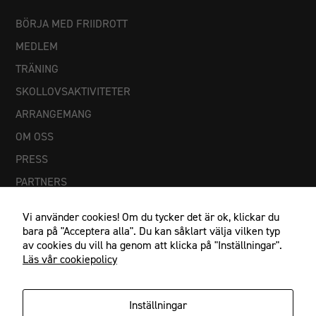
besök. Om
du nekar
BÖRJA MED FRIIDROTT
dessa
MEDLEM
cookies
kommer viss
TRÄNING
funktionalitet
SKOLLOVSAKTIVITETER
att försvinna
från
ARRANGEMANG
hemsidan.
OM OSS
PRESS
PARTNERS
Vi använder cookies! Om du tycker det är ok, klickar du
bara på "Acceptera alla". Du kan såklart välja vilken typ
av cookies du vill ha genom att klicka på "Inställningar".
Läs vår cookiepolicy
Inställningar