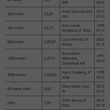
AIK
02-01
Irene Ekelund, Kils
2013-
200 meter
23,69
AIK
01-26
Ann-Louise
1989-
400 meter
53,17
Skoglund, IF Göta
01-24
Lova Perman, IF
2022-
800 meter
2.05,87
Götaa
01-30
Anna-Karin
1991-
1500 meter
4.37,71
Widmark,
02-06
Skellefteå AIK
Karin Lindberg, IF
1990-
3000 meter
9.50,3m
Göta
02-01
Ellen Sääw, Falu
2010-
60 meter häck
8,48
IK
01-23
Sofie Skoog, IF
2016-
Höjd
1,90
Göta
01-30