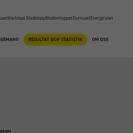
uset
Karlstad Stadslopp
Blodomloppet
Tjurruset
Energiruset
NGEMANG
RESULTAT OCH STATISTIK
OM OSS
atum