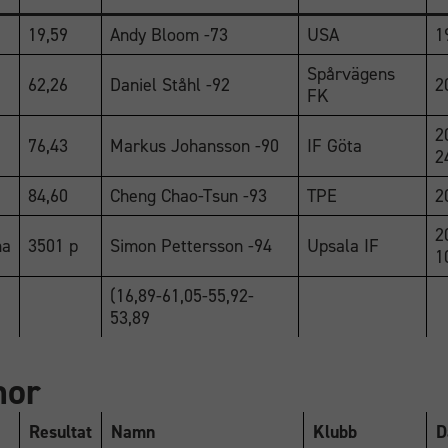
19,59
Andy Bloom -73
USA
1
Spårvägens
62,26
Daniel Ståhl -92
2
FK
2
76,43
Markus Johansson -90
IF Göta
2
84,60
Cheng Chao-Tsun -93
TPE
2
2
ma
3501 p
Simon Pettersson -94
Upsala IF
1
(16,89-61,05-55,92-
53,89
nor
Resultat
Namn
Klubb
D