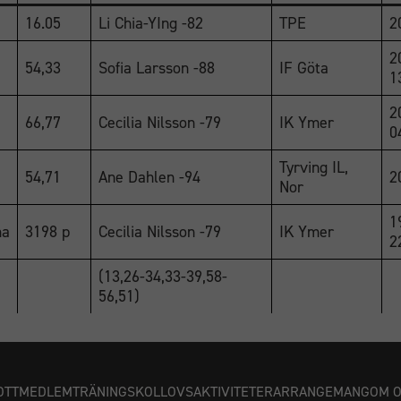
16.05
Li Chia-YIng -82
TPE
2
2
54,33
Sofia Larsson -88
IF Göta
1
2
66,77
Cecilia Nilsson -79
IK Ymer
0
Tyrving IL,
54,71
Ane Dahlen -94
2
Nor
1
ma
3198 p
Cecilia Nilsson -79
IK Ymer
2
(13,26-34,33-39,58-
56,51)
OTT
MEDLEM
TRÄNING
SKOLLOVSAKTIVITETER
ARRANGEMANG
OM 