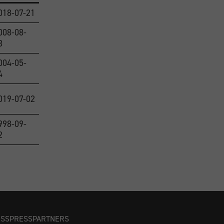
018-07-21
008-08-
3
004-05-
4
019-07-02
998-09-
2
OSS
PRESS
PARTNERS