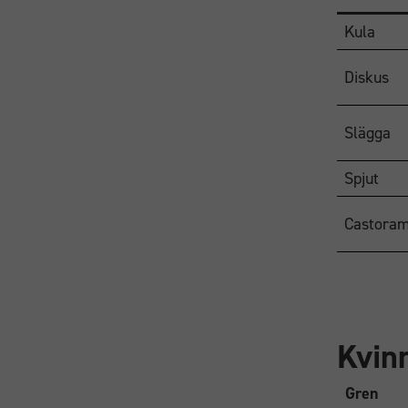
Kula
Diskus
Slägga
Spjut
Castora
Kvin
Gren