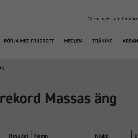
Värmlandsstafetten
Vårr
BÖRJA MED FRIIDROTT
MEDLEM
TRÄNING
ARRA
äng
rekord Massas äng
Resultat
Namn
Klubb
D