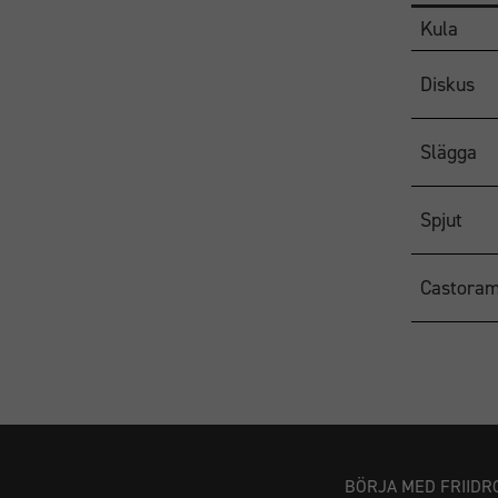
Kula
Diskus
Slägga
Spjut
Castora
BÖRJA MED FRIIDR