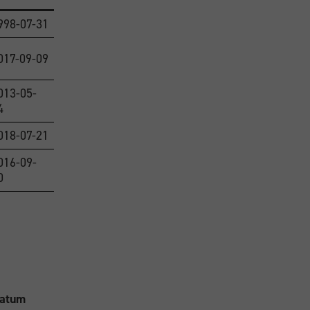
998-07-31
017-09-09
013-05-
4
018-07-21
016-09-
0
atum