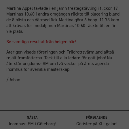
Martina Appel tävlade i en jämn trestegstävling i flickor 17.
Martinas 10.60 i andra omgången räckte till placering bland
de 8 bästa och därmed fick Martina göra 6 hopp. 11.73 kom
att krävas för medalj men Martinas 10.60 räckte till en fin
7:e plats.
Se samtliga resultat från helgen här!
Återigen visade föreningen och Friidrottsvärmland alltså
Nödvändiga
rejält framfötterna. Tack till alla ledare för gott jobb! Nu
Dessa
återstår ungdoms- SM om två veckor på årets agenda
cookies går
inomhus för svenska mästerskap!
inte att välja
/Johan
bort. De
behövs för
att
hemsidan
över huvud
taget ska
fungera.
NÄSTA
FÖREGÅENDE
Inomhus- EM i Göteborg!
Götister på XL- galan!