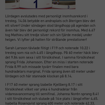
Lördagen avslutades med personligt inomhusrekord i
tresteg. 14.06 betydde en andraplats och återigen blev det
ett silver! Under söndagen stod längdhopp på agendan och
även här blev det personligt rekord för inomhus. Med 6.67
tog Mathieu sitt tredje silver och sin fjärde medalj under
helgen. Vi lyfter på hatten för strålande prestationer!
Sarah Larsson tävlade flitigt i F19 och noterade 10.22 i
tresteg som nia och 4.65 i längdhopp. På 60 meter häck blev
det 9.84 som sexa i sitt försöksheat. I samma försöksheat
sprang Frida Johansson. Efter en miss i starten noterade
Frida 8.99 och missade tyvärr finalen med bara
hundradelars marginal. Frida sprang även 60 meter under
lördagen och här stannade klockan på 8.14.
I F17 60 meter sprang Izabelle Kjellberg 8.17 i sitt
försöksheat vilket var ynka 4 hundradelar från
vidareavancemang till semifinal. Johanna Norén sprang 8.41
i sitt försöksheat och slutade på 16:e plats i längd efter 4.65.
Isabella Rosenqvist sprang 400 meter och noterade 62.33.