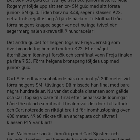
Rogemyr följde upp sitt senior- SM guld med sitt första
junior- SM guld. Tiden blev nu 8.48, seger i klassen K22,
detta trots rejält islag på fjärde häcken. Tillskillnad från
förra helgens knappa seger var det nu inga tvivel när
segermarginalen skrevs till 9 hundradelar!
Det andra guldet för helgen togs av Freja Jernstig som
övertygande tog hem 60 meter i K22. Efter något
återhållsam löpning i försök och semifinal vann Freja finalen
på fina 7.53. Förra helgens bronspeng följdes upp med
junior- guld.
Carl Sjöstedt var snubblande nära en final på 200 meter vid
förra helgens SM- tävlingar. Då missade han final med bara
några hundradelar. Nu var det dubbla distansen som gällde
och Carl tog sig vidare till final efter behärskade löpningar i
både försök och semifinal. I finalen var det dock full attack
och Carl noterade en riktigt bra tid för inomhuslöpning över
400 meter. 49.60 räckte till en andraplats och silvret i
klassen P19 var klart!
Joel Valdemarsson är jämnårig med Carl Sjöstedt och
tävlade i tresteg. Joel hoppade bra och noterade som längst