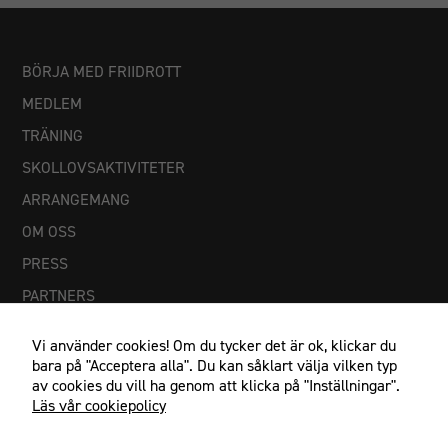
Statistik
För att vi ska
kunna
BÖRJA MED FRIIDROTT
förbättra
MEDLEM
hemsidans
funktionalitet
TRÄNING
och
SKOLLOVSAKTIVITETER
uppbyggnad,
baserat på
ARRANGEMANG
hur
OM OSS
hemsidan
används.
PRESS
PARTNERS
Upplevelse
Vi använder cookies! Om du tycker det är ok, klickar du
För att vår
bara på "Acceptera alla". Du kan såklart välja vilken typ
hemsida ska
av cookies du vill ha genom att klicka på "Inställningar".
prestera så
Läs vår cookiepolicy
bra som
möjligt