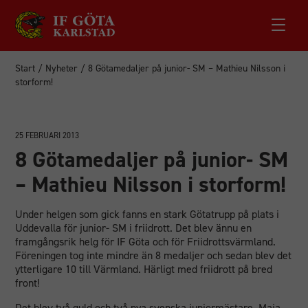
Start
/
Nyheter
/
8 Götamedaljer på junior- SM – Mathieu Nilsson i
storform!
25 FEBRUARI 2013
8 Götamedaljer på junior- SM
– Mathieu Nilsson i storform!
Under helgen som gick fanns en stark Götatrupp på plats i
Uddevalla för junior- SM i friidrott. Det blev ännu en
framgångsrik helg för IF Göta och för Friidrottsvärmland.
Föreningen tog inte mindre än 8 medaljer och sedan blev det
ytterligare 10 till Värmland. Härligt med friidrott på bred
front!
Det blev två guld och två nya svenska juniormästare. Maja