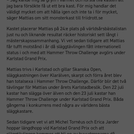
jag bara försökte få ut ett bra kast. För mig handlar det
väldigt mycket om att hålla igen och inte ta i för mycket,
säger Mattias om sitt monsterkast till friidrott.se
Kastet placerar Mattias på 24:e plats på världsårsbästalistan
just nu och liknande resultat räcker historiskt sett långt i
mästerskapssammanhang. Vi vet sedan tidigare att Mattias
får tufft motstånd i år då släggtävlingen fått internationell
status i och med att Hammer Throw Challenge avgörs under
Karlstad Grand Prix.
Mattias trivs i Karlstad och gillar Skanska Open,
släggkastningen över Klarälven, skarpt och förra året blev
han totalsexa i Hammer Throw Challenge. Därför blir det två
tävlingar för Mattias under årets Karlstadbesök. Den 22 juli
kastar han slägga över älven och den 23 juli kastar han
Hammer Throw Challenge under Karlstad Grand Prix. Båda
gångerna i konkurrens med några av världens bästa
släggkastare.
Sedan tidigare vet vi att Michel Tornéus och Erica Jarder
hoppar längdhopp vid Karlstad Grand Prix och att
släggtävlingen kommer att bli en av huvudgrenarna då