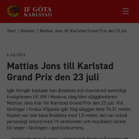
Start
/
Nyheter
/
Mattias Jons till Karlstad Grand Prix den 23 juli
4 JULI 2013
Mattias Jons till Karlstad
Grand Prix den 23 juli
Igår förrgår kastade han årsbästa och överskred samtidigt
kvalgränsen till VM i Moskva, idag blev släggkastaren
Mattias Jons klar för Karlstad Grand Prix den 23 juli. Vid
tävlingar i finska Vilppula igår flög släggan hela 76.31 meter.
Kastet var inte bara årsbästa med 1,5 meter, det var också
personligt rekord med 19 centimeter och resultatet räckte
till seger i tävlingen i god konkurrens.
– Jag kände mig så grym i värmet och första två kasten att