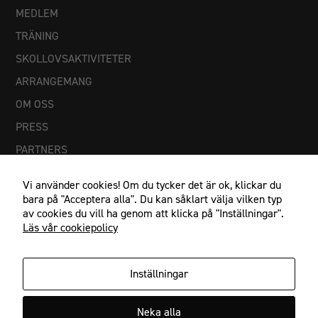
MEDLEM
TRÄNING
SKOLLOVSAKTIVITETER
ARRANGEMANG
OM OSS
Nödvändiga
Dessa
PRESS
cookies går
PARTNERS
inte att välja
bort. De
behövs för
Vi använder cookies! Om du tycker det är ok, klickar du
att
bara på "Acceptera alla". Du kan såklart välja vilken typ
hemsidan
av cookies du vill ha genom att klicka på "Inställningar".
över huvud
Läs vår cookiepolicy
taget ska
fungera.
Inställningar
IF Göta Karlstad, Johan Banérs väg 5, 653 48 Karlstad
Statistik
Neka alla
054-21 23 27, info@ifgota.se