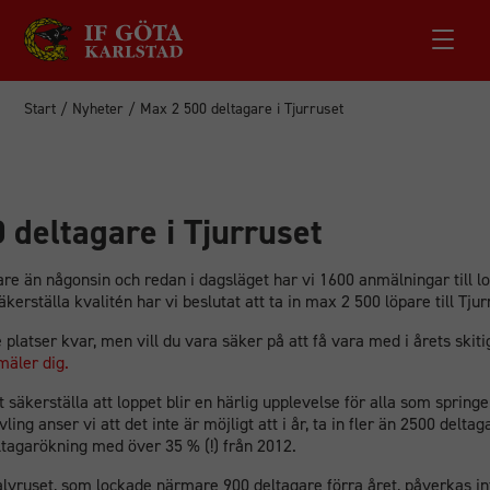
Start
/
Nyheter
/
Max 2 500 deltagare i Tjurruset
 deltagare i Tjurruset
are än någonsin och redan i dagsläget har vi 1600 anmälningar till l
kerställa kvalitén har vi beslutat att ta in max 2 500 löpare till Tju
 platser kvar, men vill du vara säker på att få vara med i årets skiti
mäler dig.
tt säkerställa att loppet blir en härlig upplevelse för alla som spring
ing anser vi att det inte är möjligt att i år, ta in fler än 2500 deltag
ltagarökning med över 35 % (!) från 2012.
lvruset, som lockade närmare 900 deltagare förra året, påverkas in