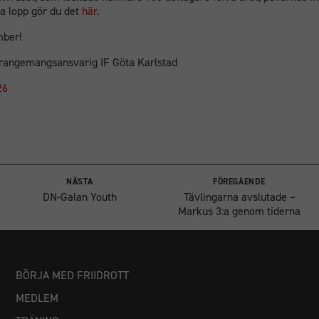
sa lopp gör du det
här.
mber!
rangemangsansvarig IF Göta Karlstad
NÄSTA
FÖREGÅENDE
DN-Galan Youth
Tävlingarna avslutade –
Markus 3:a genom tiderna
BÖRJA MED FRIIDROTT
MEDLEM