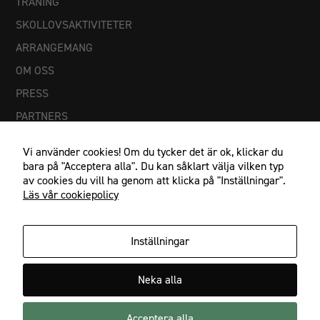
TRÄNING
SKOLLOVSAKTIVITETER
ARRANGEMANG
OM OSS
PRESS
PARTNERS
Vi använder cookies! Om du tycker det är ok, klickar du
bara på "Acceptera alla". Du kan såklart välja vilken typ
av cookies du vill ha genom att klicka på "Inställningar".
Läs vår cookiepolicy
Inställningar
Nödvändiga
Dessa
IF Göta Karlstad, Johan Banérs väg 5, 653 48 Karlstad
Neka alla
cookies går
054-21 23 27, info@ifgota.se
inte att välja
bort. De
Acceptera alla