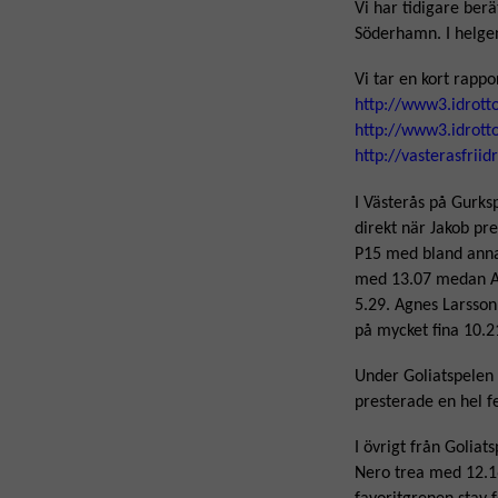
Vi har tidigare be
Söderhamn. I helge
Vi tar en kort rappo
http://www3.idrott
http://www3.idrot
http://vasterasfrii
I Västerås på Gurks
direkt när Jakob pr
P15 med bland annat
med 13.07 medan Al
5.29. Agnes Larsson
på mycket fina 10.2
Under Goliatspelen
presterade en hel 
I övrigt från Golia
Nero trea med 12.16