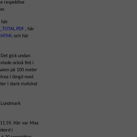
e respektive
er.
i här
at_TOTAL.PDF
, här
t.HTML
och här
 Det gick undan
vlade också fint i
inalen på 100 meter
 trea i längd med
ter i stark motvind
n Lundmark
d 11.59. Här var Max
ekord i