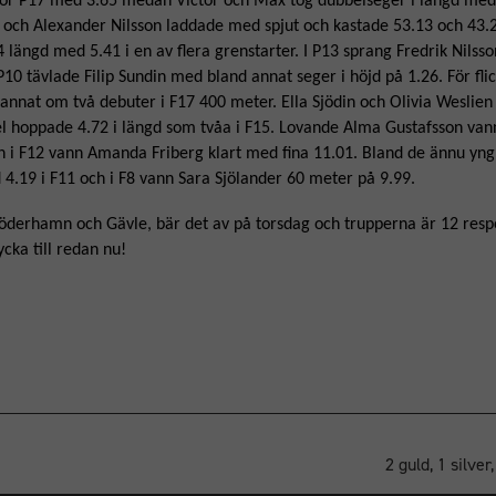
 för P17 med 3.65 medan Victor och Max tog dubbelseger i längd med
n och Alexander Nilsson laddade med spjut och kastade 53.13 och 43.
längd med 5.41 i en av flera grenstarter. I P13 sprang Fredrik Nilss
P10 tävlade Filip Sundin med bland annat seger i höjd på 1.26. För fli
annat om två debuter i F17 400 meter. Ella Sjödin och Olivia Weslie
l hoppade 4.72 i längd som tvåa i F15. Lovande Alma Gustafsson van
 i F12 vann Amanda Friberg klart med fina 11.01. Bland de ännu yng
4.19 i F11 och i F8 vann Sara Sjölander 60 meter på 9.99.
öderhamn och Gävle, bär det av på torsdag och trupperna är 12 respe
lycka till redan nu!
2 guld, 1 silve