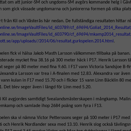
rättat om att junior-SM och ungdoms-SM avgörs kommande helg i Gävl
n som gick vässade ungdomarna och juniorerna formen på olika plats
rt från Kil och Västerås här nedan. De fullständiga resultaten hittar n
online.se/ImageVaultFiles/id_603789/cf_69694/Goliat_2014_Result
tonline.se/ImageVaultFiles/id_603790/cf_69694/mkamp2014_resulta
drott.se/app/uploads//2014/06/resultat.gurkspelen.2014.html
.
pelen fick vi hälsa Jakob Masth Larsson välkommen tillbaka på banan.
esterade mycket fina 38.16 på 300 meter häck i P17. Henrik Larsson tä
 seger på 80 meter med fina 9.60. I F17 vann Victoria Sandsjoe B-f
exandra Larsson var trea i A-finalen med 12.83. Alexandra var även
 vann kulan in F17 med 15.70 och i flickor 15 vann Linn Bäcklin 80 me
1. Det blev seger även i längd för Linn med 5.20.
 i Kil avgjordes samtidigt Svealandsmästerskapen i mångkamp. Mali
femkamp och samlade ihop 2684 poäng som fyra i F13.
tspelen ska vi nämna Victor Petterssons seger på 100 meter i P17 me
 och Henrik Nordlander sexa med 13.10. Henrik slog också tävlingsr