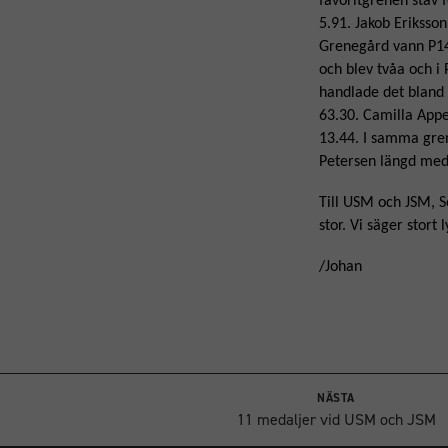
favoritgrenen stav
5.91. Jakob Eriksso
Grenegård vann P14 
och blev tvåa och i 
handlade det bland 
63.30. Camilla Appe
13.44. I samma gren
Petersen längd med 
Till USM och JSM, S
stor. Vi säger stort 
/Johan
NÄSTA
11 medaljer vid USM och JSM