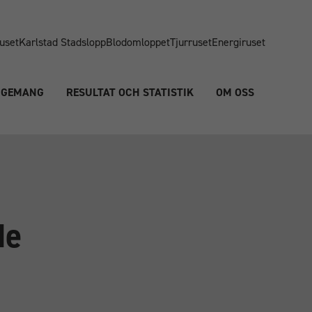
uset
Karlstad Stadslopp
Blodomloppet
Tjurruset
Energiruset
NGEMANG
RESULTAT OCH STATISTIK
OM OSS
de