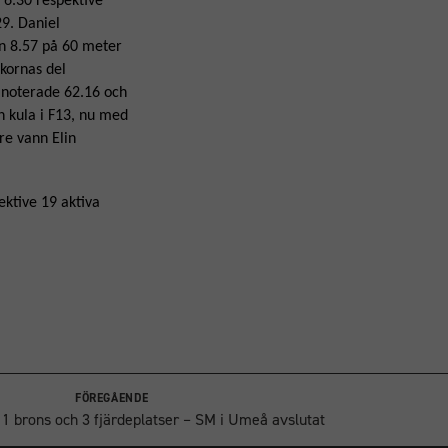
 6.30 respektive
29. Daniel
on 8.57 på 60 meter
ckornas del
n noterade 62.16 och
n kula i F13, nu med
re vann Elin
ktive 19 aktiva
FÖREGÅENDE
r, 1 brons och 3 fjärdeplatser – SM i Umeå avslutat