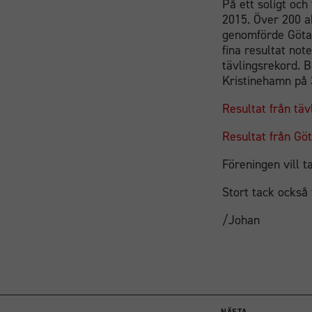
På ett soligt oc
2015. Över 200 ak
genomförde Göt
fina resultat not
tävlingsrekord. 
Kristinehamn på 
Resultat från tävl
Resultat från Gö
Föreningen vill t
Stort tack också
/Johan