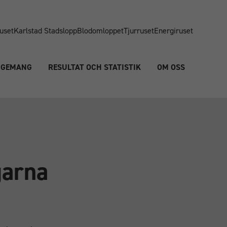
uset
Karlstad Stadslopp
Blodomloppet
Tjurruset
Energiruset
NGEMANG
RESULTAT OCH STATISTIK
OM OSS
garna