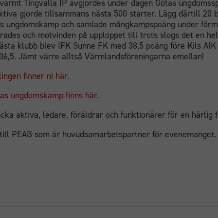
h varmt Tingvalla IP avgjordes under dagen Götas ungdomss
tiva gjorde tillsammans nästa 500 starter. Lägg därtill 20 
as ungdomskamp och samlade mångkampspoäng under förm
erades och motvinden på upploppet till trots slogs det en hel
Bästa klubb blev IFK Sunne FK med 38,5 poäng före Kils AIK
36,5. Jämt värre alltså Värmlandsföreningarna emellan!
ingen finner ni här.
tas ungdomskamp finns här.
acka aktiva, ledare, föräldrar och funktionärer för en härlig f
 till PEAB som är huvudsamarbetspartner för evenemanget.