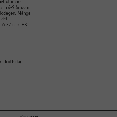
pel utomhus
barn 6-9 år som
iddagen. Många
 del
 på 37 och IFK
riidrottsdag!