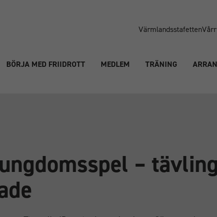
Värmlandsstafetten
Vårr
BÖRJA MED FRIIDROTT
MEDLEM
TRÄNING
ARRA
 ungdomsspel – tävlin
tade