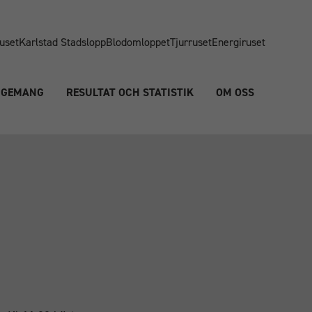
uset
Karlstad Stadslopp
Blodomloppet
Tjurruset
Energiruset
NGEMANG
RESULTAT OCH STATISTIK
OM OSS