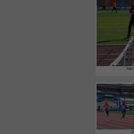
Gabri
H