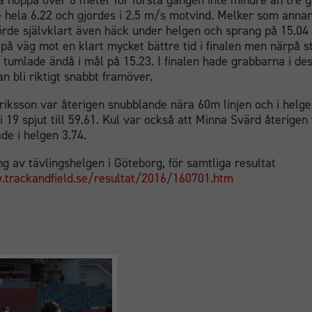
a hoppa över 6 meter för första gången inte mindre än tre g
 hela 6.22 och gjordes i 2.5 m/s motvind. Melker som annars
örde självklart även häck under helgen och sprang på 15.04 
på väg mot en klart mycket bättre tid i finalen men närpå s
tumlade ändå i mål på 15.23. I finalen hade grabbarna i des
n bli riktigt snabbt framöver.
riksson var återigen snubblande nära 60m linjen och i helg
i 19 spjut till 59.61. Kul var också att Minna Svärd återigen 
de i helgen 3.74.
g av tävlingshelgen i Göteborg, för samtliga resultat
.trackandfield.se/resultat/2016/160701.htm