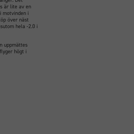
ånger. Det
 är lite av en
i motvinden i
töp över näst
sutom hela -2.0 i
en uppmättes
flyger högt i