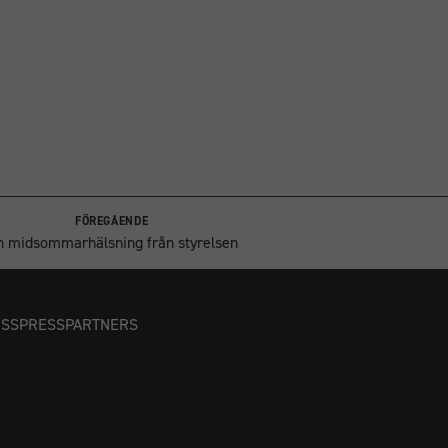
FÖREGÅENDE
n midsommarhälsning från styrelsen
OSS
PRESS
PARTNERS