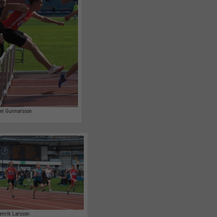
el Gunnarsson
Nödvändiga
enrik Larsson