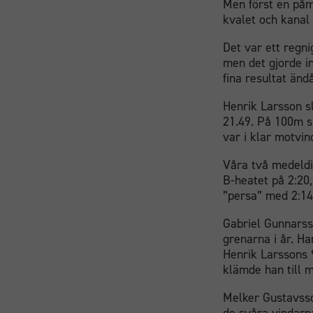
Men först en påm
kvalet och kanal 
Det var ett regn
men det gjorde i
fina resultat änd
Henrik Larsson s
21.49. På 100m s
var i klar motvin
Våra två medeldi
B-heatet på 2:20,
”persa” med 2:14
Gabriel Gunnarsso
grenarna i år. H
Henrik Larssons 9
klämde han till 
Melker Gustavsso