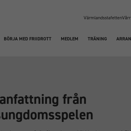
Värmlandsstafetten
Vårr
BÖRJA MED FRIIDROTT
MEDLEM
TRÄNING
ARRA
nfattning från
sungdomsspelen