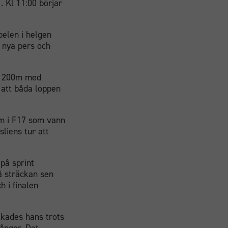
 Kl 11:00 börjar
pelen i helgen
 nya pers och
på 200m med
 att båda loppen
öm i F17 som vann
liens tur att
 på sprint
å sträckan sen
h i finalen
ckades hans trots