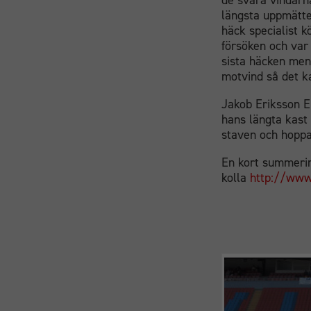
de svåra vindarn
längsta uppmätte
häck specialist k
försöken och var 
sista häcken men 
motvind så det ka
Jakob Eriksson E
hans längta kast 
staven och hoppa
En kort summerin
kolla
http://www