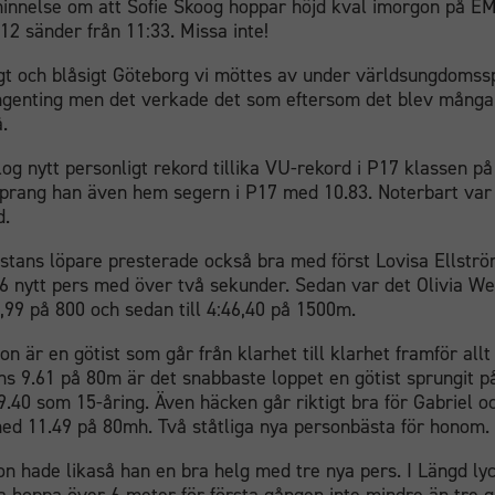
innelse om att Sofie Skoog hoppar höjd kval imorgon på EM.
12 sänder från 11:33. Missa inte!
igt och blåsigt Göteborg vi möttes av under världsungdomss
ngenting men det verkade det som eftersom det blev många
å.
log nytt personligt rekord tillika VU-rekord i P17 klassen 
prang han även hem segern i P17 med 10.83. Noterbart var
d.
stans löpare presterade också bra med först Lovisa Ellstr
6 nytt pers med över två sekunder. Sedan var det Olivia Wes
,99 på 800 och sedan till 4:46,40 på 1500m.
n är en götist som går från klarhet till klarhet framför allt
ans 9.61 på 80m är det snabbaste loppet en götist sprungit p
.40 som 15-åring. Även häcken går riktigt bra för Gabriel oc
med 11.49 på 80mh. Två ståtliga nya personbästa för honom.
n hade likaså han en bra helg med tre nya pers. I Längd ly