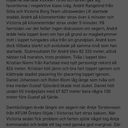
favoriterna i respektive klass iväg. André Rangelind från
Göta och Victoria Borg Team ultrasweden LK startade
snabbt, André på kilometertider strax över 4 minuter och
Victoria på kilometertider strax under 5 minuter. På
herrsidan var det heller ingen diskussion om segern, André
ledde hela loppet även om han på grund av magbekymmer
mitt i loppet tvingades vika från sin grundplan. André kom
dock tillbaka starkt och avslutade på samma nivå som han
startade. Slutresultatet för André blev 82 333 meter, alltså
nästan två maraton, trots problem. Tvåa i loppet blev
Kristian Niemi från Karlstad med nytt personligt rekord 68
826 meter. Kristian höll jämn och bra fart loppet igenom och
klättrade stadiet placering för placering loppet igenom.
Daniel Johansson och Robin Blom låg länge som tvåa och
trea medan Gustaf Sjösvärd ökade mot slutet. Daniel höll
undan till tredjeplats med 67 827 meter bara några 100
meter före Gustaf på fjärde.
Damtävlingen levde längre om segern när Antje Torstensson
från KFUM Örebro följde i Victorias fart strax bakom. När
Victoria sedan fick problem och farten sjönk något tog Antje
kommandot och ledde ett tag med ganska god marginal. Där