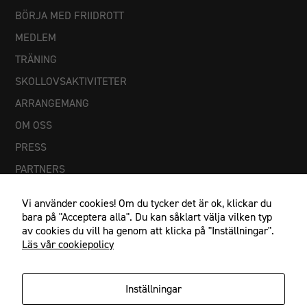
inte att välja
BÖRJA MED FRIIDROTT
bort. De
behövs för
MEDLEM
att
TRÄNING
hemsidan
över huvud
SKOLLOVSAKTIVITETER
taget ska
ARRANGEMANG
fungera.
OM OSS
PRESS
Statistik
För att vi ska
PARTNERS
kunna
förbättra
Vi använder cookies! Om du tycker det är ok, klickar du
hemsidans
bara på "Acceptera alla". Du kan såklart välja vilken typ
funktionalitet
av cookies du vill ha genom att klicka på "Inställningar".
och
Läs vår cookiepolicy
uppbyggnad,
baserat på
hur
Inställningar
hemsidan