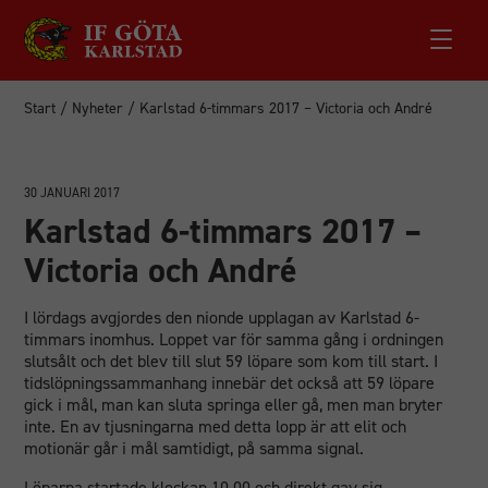
Start
/
Nyheter
/
Karlstad 6-timmars 2017 – Victoria och André
30 JANUARI 2017
Karlstad 6-timmars 2017 –
Victoria och André
I lördags avgjordes den nionde upplagan av Karlstad 6-
timmars inomhus. Loppet var för samma gång i ordningen
slutsålt och det blev till slut 59 löpare som kom till start. I
tidslöpningssammanhang innebär det också att 59 löpare
gick i mål, man kan sluta springa eller gå, men man bryter
inte. En av tjusningarna med detta lopp är att elit och
motionär går i mål samtidigt, på samma signal.
Löparna startade klockan 10.00 och direkt gav sig