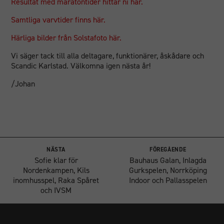
Resultat med maratontider hittar ni här.
Samtliga varvtider finns här.
Härliga bilder från Solstafoto här.
Vi säger tack till alla deltagare, funktionärer, åskådare och
Scandic Karlstad. Välkomna igen nästa år!
/Johan
NÄSTA
FÖREGÅENDE
Sofie klar för
Bauhaus Galan, Inlagda
Nordenkampen, Kils
Gurkspelen, Norrköping
inomhusspel, Raka Spåret
Indoor och Pallasspelen
och IVSM
Nödvändiga
Dessa
cookies går