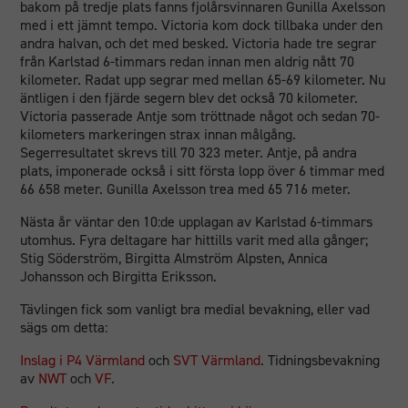
bakom på tredje plats fanns fjolårsvinnaren Gunilla Axelsson
med i ett jämnt tempo. Victoria kom dock tillbaka under den
andra halvan, och det med besked. Victoria hade tre segrar
från Karlstad 6-timmars redan innan men aldrig nått 70
kilometer. Radat upp segrar med mellan 65-69 kilometer. Nu
äntligen i den fjärde segern blev det också 70 kilometer.
Victoria passerade Antje som tröttnade något och sedan 70-
kilometers markeringen strax innan målgång.
Segerresultatet skrevs till 70 323 meter. Antje, på andra
plats, imponerade också i sitt första lopp över 6 timmar med
66 658 meter. Gunilla Axelsson trea med 65 716 meter.
Nästa år väntar den 10:de upplagan av Karlstad 6-timmars
utomhus. Fyra deltagare har hittills varit med alla gånger;
Stig Söderström, Birgitta Almström Alpsten, Annica
Johansson och Birgitta Eriksson.
Tävlingen fick som vanligt bra medial bevakning, eller vad
sägs om detta:
Inslag i P4 Värmland
och
SVT Värmland
. Tidningsbevakning
av
NWT
och
VF
.