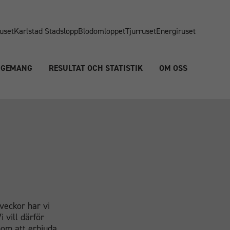
uset
Karlstad Stadslopp
Blodomloppet
Tjurruset
Energiruset
NGEMANG
RESULTAT OCH STATISTIK
OM OSS
veckor har vi
 vill därför
nom att erbjuda