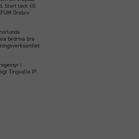
 Stort tack till
 KFUM Örebro
nnorlunda
unna bedriva bra
träningsverksamhet
rogemyr i
igt Tingvalla IP.