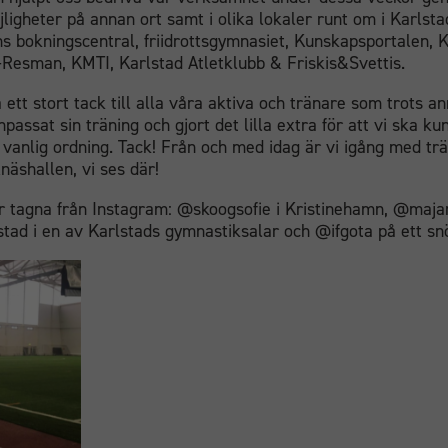
ligheter på annan ort samt i olika lokaler runt om i Karlstad.
 bokningscentral, friidrottsgymnasiet, Kunskapsportalen,
n-Resman, KMTI, Karlstad Atletklubb & Friskis&Svettis.
ta ett stort tack till alla våra aktiva och tränare som trots a
npassat sin träning och gjort det lilla extra för att vi ska k
 i vanlig ordning. Tack! Från och med idag är vi igång med 
näshallen, vi ses där!
r tagna från Instagram: @skoogsofie i Kristinehamn, @maja
tad i en av Karlstads gymnastiksalar och @ifgota på ett snö