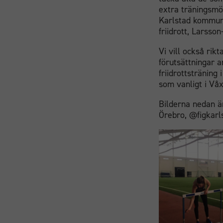
extra träningsmöj
Karlstad kommuns
friidrott, Larsso
Vi vill också rik
förutsättningar a
friidrottsträning
som vanligt i Våx
Bilderna nedan ä
Örebro, @figkarls