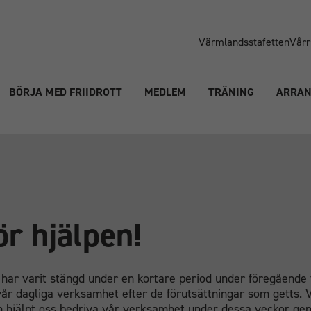
Värmlandsstafetten
Vårr
BÖRJA MED FRIIDROTT
MEDLEM
TRÄNING
ARRA
ör hjälpen!
har varit stängd under en kortare period under föregående 
r dagliga verksamhet efter de förutsättningar som getts. Vi
m hjälpt oss bedriva vår verksamhet under dessa veckor ge