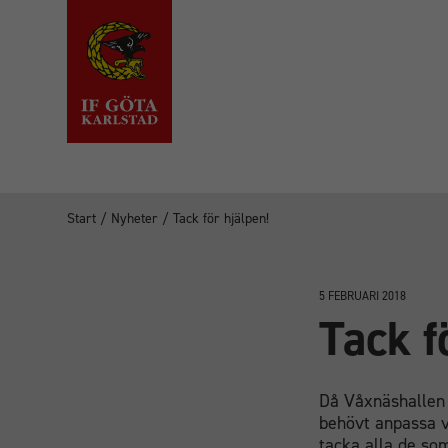
Start
/
Nyheter
/
Tack för hjälpen!
5 FEBRUARI 2018
Tack f
Då Våxnäshallen 
behövt anpassa vå
tacka alla de so