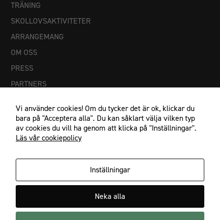
TRÄNING
SKOLLOVSAKTIVITETER
ARRANGEMANG
OM OSS
PRESS
PARTNERS
Vi använder cookies! Om du tycker det är ok, klickar du
bara på "Acceptera alla". Du kan såklart välja vilken typ
av cookies du vill ha genom att klicka på "Inställningar".
Läs vår cookiepolicy
Inställningar
Nödvändiga
Dessa
IF Göta Karlstad, Johan Banérs väg 5, 653 48 Karlstad
cookies går
Neka alla
054-21 23 27, info@ifgota.se
inte att välja
bort. De