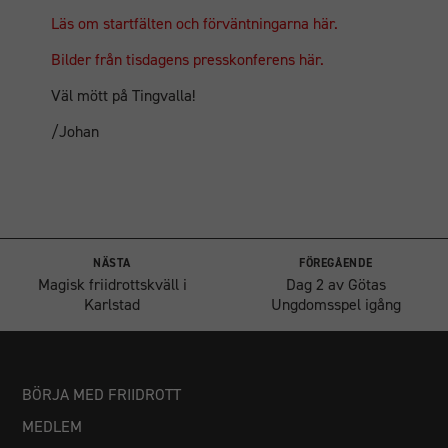
Läs om startfälten och förväntningarna här.
Bilder från tisdagens presskonferens här.
Väl mött på Tingvalla!
/Johan
NÄSTA
FÖREGÅENDE
Magisk friidrottskväll i
Dag 2 av Götas
Karlstad
Ungdomsspel igång
BÖRJA MED FRIIDROTT
MEDLEM