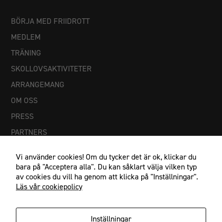
BÖRJA MED FRIIDROTT
MEDLEM
TRÄNING
SKOLLOVSAKTIVITETER
ARRANGEMANG
OM OSS
PRESS
PARTNERS
Vi använder cookies! Om du tycker det är ok, klickar du
bara på "Acceptera alla". Du kan såklart välja vilken typ
av cookies du vill ha genom att klicka på "Inställningar".
Läs vår cookiepolicy
Nödvändiga
Dessa
Inställningar
cookies går