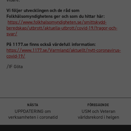
Vi följer utvecklingen och de råd som
Folkhälsomyndighetens ger och som du hittar här:
https://www.folkhalsomyndigheten.se/smittskydd-
beredskap/utbrott/aktuella-utbrott/covid-19/fragor-och-
svar/
På 1177.se finns också värdefull information:
https://www.1177.se/Varmland/aktuellt/nytt-coronavirus-
covid-19/
/IF Göta
NÄSTA
FÖREGÅENDE
UPPDATERING om
USM och Veteran
verksamheten i coronatid
världsrekord i helgen