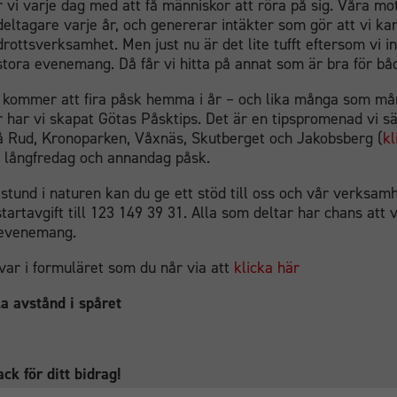
 vi varje dag med att få människor att röra på sig. Våra mo
eltagare varje år, och genererar intäkter som gör att vi ka
drottsverksamhet. Men just nu är det lite tufft eftersom vi i
tora evenemang. Då får vi hitta på annat som är bra för båd
kommer att fira påsk hemma i år – och lika många som må
 har vi skapat Götas Påsktips. Det är en tipspromenad vi sä
 Rud, Kronoparken, Våxnäs, Skutberget och Jakobsberg (
kl
n långfredag och annandag påsk.
stund i naturen kan du ge ett stöd till oss och vår verksam
startavgift till 123 149 39 31. Alla som deltar har chans att 
evenemang.
var i formuläret som du når via att
klicka här
la avstånd i spåret
ack för ditt bidrag!