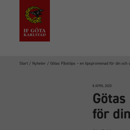
Start
/
Nyheter
/
Götas Påsktips – en tipspromenad för din och 
8 APRIL 2020
Götas 
för di