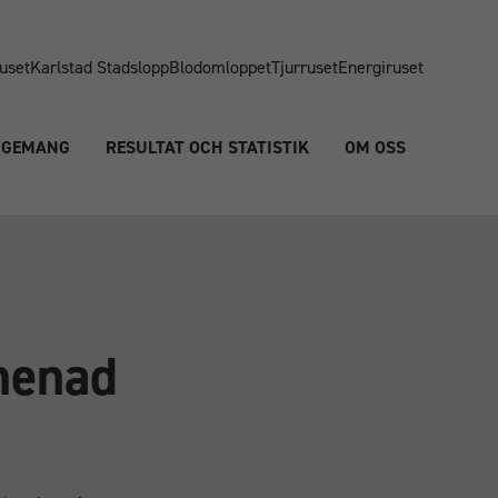
uset
Karlstad Stadslopp
Blodomloppet
Tjurruset
Energiruset
NGEMANG
RESULTAT OCH STATISTIK
OM OSS
menad