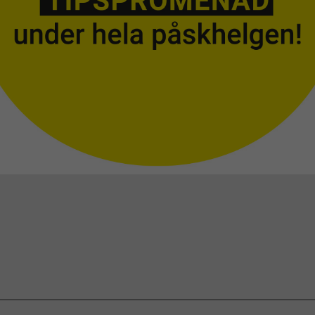
Nödvändiga
Dessa
cookies går
inte att välja
bort. De
behövs för
att