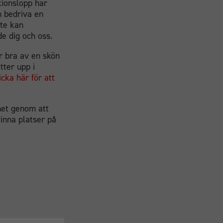
tionslopp har
n bedriva en
nte kan
e dig och oss.
r bra av en skön
tter upp i
icka här för att
het genom att
vinna platser på