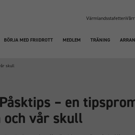
Värmlandsstafetten
Vårr
BÖRJA MED FRIIDROTT
MEDLEM
TRÄNING
ARRA
vår skull
Påsktips – en tipspro
n och vår skull