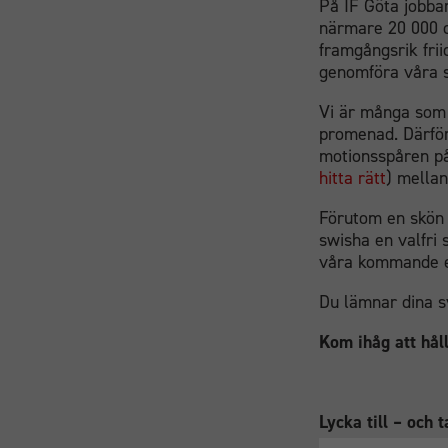
På IF Göta jobbar
närmare 20 000 d
framgångsrik frii
genomföra våra s
Vi är många som 
promenad. Därför
motionsspåren på
hitta rätt
) mella
Förutom en skön 
swisha en valfri 
våra kommande 
Du lämnar dina s
Kom ihåg att hål
Lycka till – och t