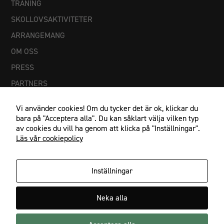
TRÄNING
SKOLLOVSAKTIVITETER
ARRANGEMANG
OM OSS
PRESS
PARTNERS
Vi använder cookies! Om du tycker det är ok, klickar du
bara på "Acceptera alla". Du kan såklart välja vilken typ
av cookies du vill ha genom att klicka på "Inställningar".
Läs vår cookiepolicy
Inställningar
Nödvändiga
Dessa
IF Göta Karlstad, Johan Banérs väg 5, 653 48 Karlstad
cookies går
Neka alla
054-21 23 27, info@ifgota.se
inte att välja
bort. De