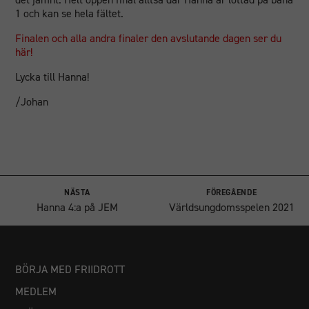
1 och kan se hela fältet.
Finalen och alla andra finaler den avslutande dagen ser du
här!
Lycka till Hanna!
/Johan
NÄSTA
FÖREGÅENDE
Hanna 4:a på JEM
Världsungdomsspelen 2021
BÖRJA MED FRIIDROTT
MEDLEM