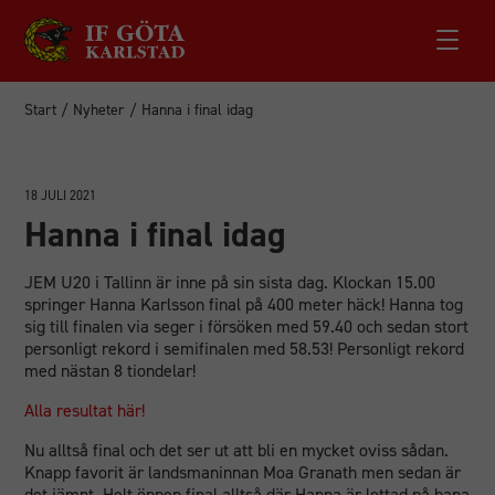
Start
/
Nyheter
/
Hanna i final idag
18 JULI 2021
Hanna i final idag
JEM U20 i Tallinn är inne på sin sista dag. Klockan 15.00
springer Hanna Karlsson final på 400 meter häck! Hanna tog
sig till finalen via seger i försöken med 59.40 och sedan stort
personligt rekord i semifinalen med 58.53! Personligt rekord
med nästan 8 tiondelar!
Alla resultat här!
Nu alltså final och det ser ut att bli en mycket oviss sådan.
Knapp favorit är landsmaninnan Moa Granath men sedan är
det jämnt. Helt öppen final alltså där Hanna är lottad på bana