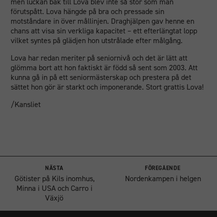
men luckan bak till Lova blev inte så stor som man
förutspått. Lova hängde på bra och pressade sin
motståndare in över mållinjen. Draghjälpen gav henne en
chans att visa sin verkliga kapacitet – ett efterlängtat lopp
vilket syntes på glädjen hon utstrålade efter målgång.
Lova har redan meriter på seniornivå och det är lätt att
glömma bort att hon faktiskt är född så sent som 2003. Att
kunna gå in på ett seniormästerskap och prestera på det
sättet hon gör är starkt och imponerande. Stort grattis Lova!
/Kansliet
NÄSTA
FÖREGÅENDE
Götister på Kils inomhus,
Nordenkampen i helgen
Minna i USA och Carro i
Växjö