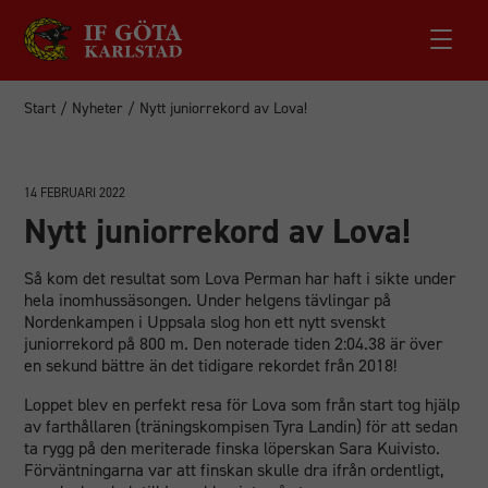
Start
/
Nyheter
/
Nytt juniorrekord av Lova!
14 FEBRUARI 2022
Nytt juniorrekord av Lova!
Så kom det resultat som Lova Perman har haft i sikte under
hela inomhussäsongen. Under helgens tävlingar på
Nordenkampen i Uppsala slog hon ett nytt svenskt
juniorrekord på 800 m. Den noterade tiden 2:04.38 är över
en sekund bättre än det tidigare rekordet från 2018!
Loppet blev en perfekt resa för Lova som från start tog hjälp
av farthållaren (träningskompisen Tyra Landin) för att sedan
ta rygg på den meriterade finska löperskan Sara Kuivisto.
Förväntningarna var att finskan skulle dra ifrån ordentligt,