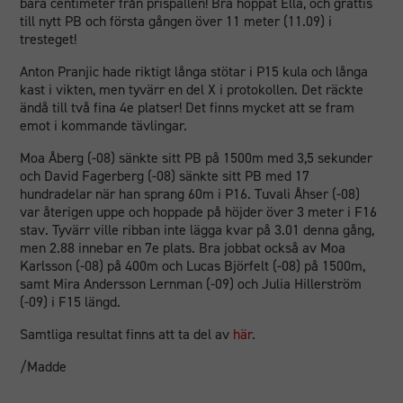
bara centimeter från prispallen! Bra hoppat Ella, och grattis
till nytt PB och första gången över 11 meter (11.09) i
tresteget!
Anton Pranjic hade riktigt långa stötar i P15 kula och långa
kast i vikten, men tyvärr en del X i protokollen. Det räckte
ändå till två fina 4e platser! Det finns mycket att se fram
emot i kommande tävlingar.
Moa Åberg (-08) sänkte sitt PB på 1500m med 3,5 sekunder
och David Fagerberg (-08) sänkte sitt PB med 17
hundradelar när han sprang 60m i P16. Tuvali Åhser (-08)
var återigen uppe och hoppade på höjder över 3 meter i F16
stav. Tyvärr ville ribban inte lägga kvar på 3.01 denna gång,
men 2.88 innebar en 7e plats. Bra jobbat också av Moa
Karlsson (-08) på 400m och Lucas Björfelt (-08) på 1500m,
samt Mira Andersson Lernman (-09) och Julia Hillerström
(-09) i F15 längd.
Samtliga resultat finns att ta del av
här
.
/Madde