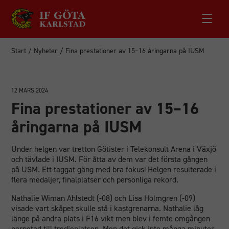
Start
/
Nyheter
/
Fina prestationer av 15–16 åringarna på IUSM
12 MARS 2024
Fina prestationer av 15–16
åringarna på IUSM
Under helgen var tretton Götister i Telekonsult Arena i Växjö
och tävlade i IUSM. För åtta av dem var det första gången
på USM. Ett taggat gäng med bra fokus! Helgen resulterade i
flera medaljer, finalplatser och personliga rekord.
Nathalie Wiman Ahlstedt (-08) och Lisa Holmgren (-09)
visade vart skåpet skulle stå i kastgrenarna. Nathalie låg
länge på andra plats i F16 vikt men blev i femte omgången
nerpetad till tredjeplatsen. Men det gick inte många minuter