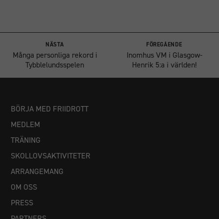
NÄSTA
FÖREGÅENDE
Många personliga rekord i
Inomhus VM i Glasgow-
Tybblelundsspelen
Henrik 5:a i världen!
BÖRJA MED FRIIDROTT
MEDLEM
Nödvändiga
TRÄNING
Dessa
cookies går
SKOLLOVSAKTIVITETER
inte att välja
ARRANGEMANG
bort. De
behövs för
OM OSS
att
PRESS
hemsidan
över huvud
PARTNERS