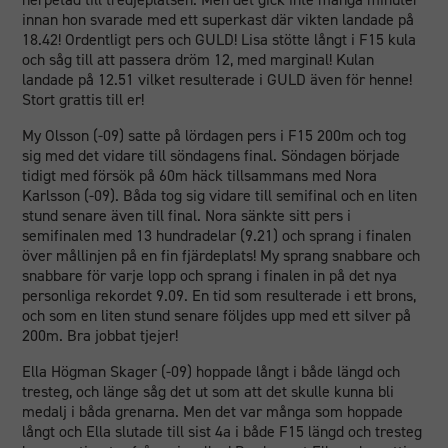
innan hon svarade med ett superkast där vikten landade på
18.42! Ordentligt pers och GULD! Lisa stötte långt i F15 kula
och såg till att passera dröm 12, med marginal! Kulan
landade på 12.51 vilket resulterade i GULD även för henne!
Stort grattis till er!
My Olsson (-09) satte på lördagen pers i F15 200m och tog
sig med det vidare till söndagens final. Söndagen började
tidigt med försök på 60m häck tillsammans med Nora
Karlsson (-09). Båda tog sig vidare till semifinal och en liten
stund senare även till final. Nora sänkte sitt pers i
semifinalen med 13 hundradelar (9.21) och sprang i finalen
över mållinjen på en fin fjärdeplats! My sprang snabbare och
snabbare för varje lopp och sprang i finalen in på det nya
personliga rekordet 9.09. En tid som resulterade i ett brons,
och som en liten stund senare följdes upp med ett silver på
200m. Bra jobbat tjejer!
Ella Högman Skager (-09) hoppade långt i både längd och
tresteg, och länge såg det ut som att det skulle kunna bli
medalj i båda grenarna. Men det var många som hoppade
långt och Ella slutade till sist 4a i både F15 längd och tresteg