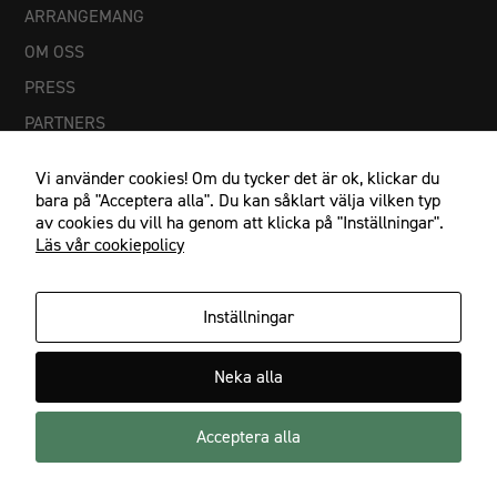
ARRANGEMANG
OM OSS
PRESS
Nödvändiga
PARTNERS
Dessa
cookies går
Vi använder cookies! Om du tycker det är ok, klickar du
inte att välja
bara på "Acceptera alla". Du kan såklart välja vilken typ
bort. De
av cookies du vill ha genom att klicka på "Inställningar".
behövs för
Läs vår cookiepolicy
att
hemsidan
över huvud
Inställningar
taget ska
fungera.
IF Göta Karlstad, Johan Banérs väg 5, 653 48 Karlstad
Neka alla
054-21 23 27, info@ifgota.se
Statistik
Acceptera alla
Facebook
Instagram
För att vi ska
kunna
förbättra