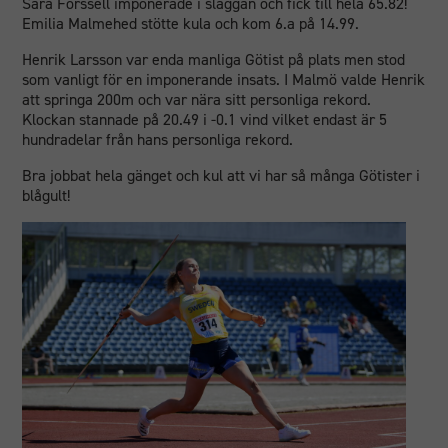
Sara Forssell imponerade i släggan och fick till hela 65.82!
Emilia Malmehed stötte kula och kom 6.a på 14.99.
Henrik Larsson var enda manliga Götist på plats men stod
som vanligt för en imponerande insats. I Malmö valde Henrik
att springa 200m och var nära sitt personliga rekord.
Klockan stannade på 20.49 i -0.1 vind vilket endast är 5
hundradelar från hans personliga rekord.
Bra jobbat hela gänget och kul att vi har så många Götister i
blågult!