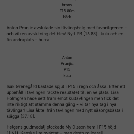
brons
F15 80m
häck
Anton Pranjic avslutade sin tävlingshelg med favoritgrenen –
och vilken avslutning det blev! Nytt PB (16.88) i kula och en
fin andraplats – hurra!
Anton
Pranjic,
P15
kula
Isak Grenegård kastade spjut i P15 i regn och åska. Efter ett
uppehåll i tävlingen räckte resultatet till en 4e plats. Lisa
Holmgren hade sett fram emot kultävlingen men fick det
inte riktigt att stämma denna gång – vi tar nya tag i nya
tävlingar! Lisa åkte ifrån tävlingen med nytt säsongsbästa i
slägga (37.18).
Nödvändiga
Dessa
Helgens guldmedalj plockade My Olsson hem i F15 höjd
cookies går
(1.61). Kanske lite oväntat – men desto roligare!!