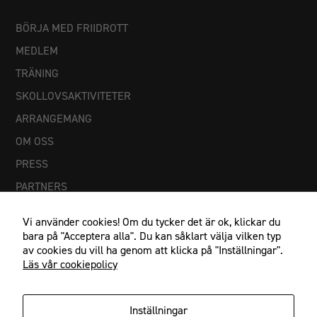
används.
BÖRJA MED FRIIDROTT
MEDLEM
Upplevelse
TRÄNING
För att vår
hemsida ska
SKOLLOVSAKTIVITETER
prestera så
ARRANGEMANG
bra som
möjligt
OM OSS
under ditt
PRESS
besök. Om
du nekar
PARTNERS
dessa
cookies
Vi använder cookies! Om du tycker det är ok, klickar du
kommer viss
bara på "Acceptera alla". Du kan såklart välja vilken typ
funktionalitet
av cookies du vill ha genom att klicka på "Inställningar".
att försvinna
Läs vår cookiepolicy
från
hemsidan.
Inställningar