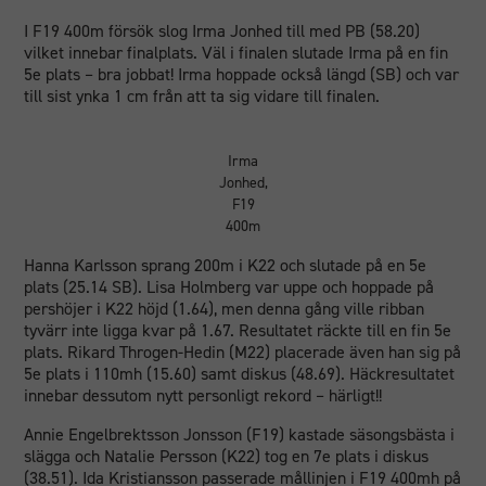
I F19 400m försök slog Irma Jonhed till med PB (58.20)
vilket innebar finalplats. Väl i finalen slutade Irma på en fin
5e plats – bra jobbat! Irma hoppade också längd (SB) och var
till sist ynka 1 cm från att ta sig vidare till finalen.
Irma
Jonhed,
F19
400m
Hanna Karlsson sprang 200m i K22 och slutade på en 5e
plats (25.14 SB). Lisa Holmberg var uppe och hoppade på
pershöjer i K22 höjd (1.64), men denna gång ville ribban
tyvärr inte ligga kvar på 1.67. Resultatet räckte till en fin 5e
plats. Rikard Throgen-Hedin (M22) placerade även han sig på
5e plats i 110mh (15.60) samt diskus (48.69). Häckresultatet
innebar dessutom nytt personligt rekord – härligt!!
Annie Engelbrektsson Jonsson (F19) kastade säsongsbästa i
slägga och Natalie Persson (K22) tog en 7e plats i diskus
(38.51). Ida Kristiansson passerade mållinjen i F19 400mh på