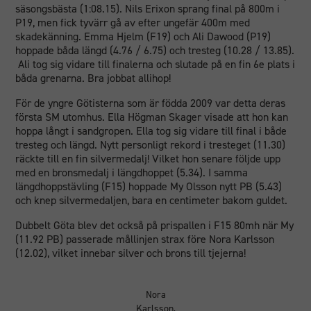
säsongsbästa (1:08.15). Nils Erixon sprang final på 800m i
P19, men fick tyvärr gå av efter ungefär 400m med
skadekänning. Emma Hjelm (F19) och Ali Dawood (P19)
hoppade båda längd (4.76 / 6.75) och tresteg (10.28 / 13.85).
Ali tog sig vidare till finalerna och slutade på en fin 6e plats i
båda grenarna. Bra jobbat allihop!
För de yngre Götisterna som är födda 2009 var detta deras
första SM utomhus. Ella Högman Skager visade att hon kan
hoppa långt i sandgropen. Ella tog sig vidare till final i både
tresteg och längd. Nytt personligt rekord i tresteget (11.30)
räckte till en fin silvermedalj! Vilket hon senare följde upp
med en bronsmedalj i längdhoppet (5.34). I samma
längdhoppstävling (F15) hoppade My Olsson nytt PB (5.43)
och knep silvermedaljen, bara en centimeter bakom guldet.
Dubbelt Göta blev det också på prispallen i F15 80mh när My
(11.92 PB) passerade mållinjen strax före Nora Karlsson
(12.02), vilket innebar silver och brons till tjejerna!
Nora
Karlsson,