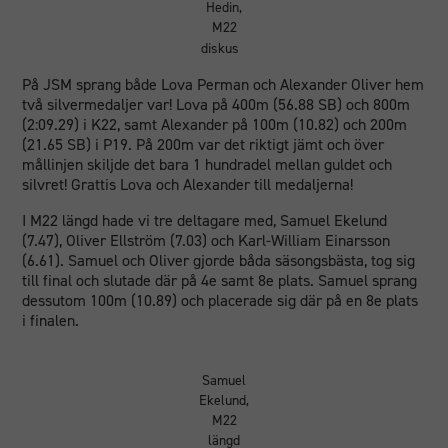
Hedin,
M22
diskus
På JSM sprang både Lova Perman och Alexander Oliver hem
två silvermedaljer var! Lova på 400m (56.88 SB) och 800m
(2:09.29) i K22, samt Alexander på 100m (10.82) och 200m
(21.65 SB) i P19. På 200m var det riktigt jämt och över
mållinjen skiljde det bara 1 hundradel mellan guldet och
silvret! Grattis Lova och Alexander till medaljerna!
I M22 längd hade vi tre deltagare med, Samuel Ekelund
(7.47), Oliver Ellström (7.03) och Karl-William Einarsson
(6.61). Samuel och Oliver gjorde båda säsongsbästa, tog sig
till final och slutade där på 4e samt 8e plats. Samuel sprang
dessutom 100m (10.89) och placerade sig där på en 8e plats
i finalen.
Samuel
Ekelund,
M22
längd