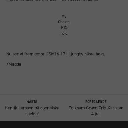
inte att välja
bort. De
My
behövs för
Olsson,
att
F15
hemsidan
höjd
över huvud
taget ska
fungera.
Nu ser vi fram emot USM16-17 i Ljungby nästa helg.
/Madde
Statistik
För att vi ska
kunna
förbättra
hemsidans
funktionalitet
NÄSTA
FÖREGÅENDE
och
Henrik Larsson på olympiska
Folksam Grand Prix Karlstad
uppbyggnad,
spelen!
4 juli
baserat på
hur
hemsidan