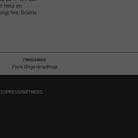
t hitta en
igt fint. Grattis
FÖREGÅENDE
Flera långa längdhopp
OSS
PRESS
PARTNERS