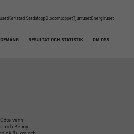
uset
Karlstad Stadslopp
Blodomloppet
Tjurruset
Energiruset
NGEMANG
RESULTAT OCH STATISTIK
OM OSS
 Göta vann
nor och Kenny
opp på 9+ km och