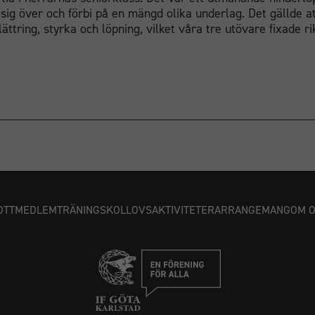
 sig över och förbi på en mängd olika underlag. Det gällde at
ttring, styrka och löpning, vilket våra tre utövare fixade rikt
OTT
MEDLEM
TRÄNING
SKOLLOVSAKTIVITETER
ARRANGEMANG
OM 