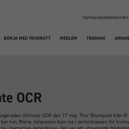
Värmlandsstafetten
Vårr
BÖRJA MED FRIIDROTT
MEDLEM
TRÄNING
ARRA
ate OCR
angerades Ultimate OCR den 17 maj. Thor Blomqvist från IF
fun run. Maria Johansson kom nia i seniorklassen för kvin
 tia i herrarnas seniorklass. Det var ett utmanande hinderl