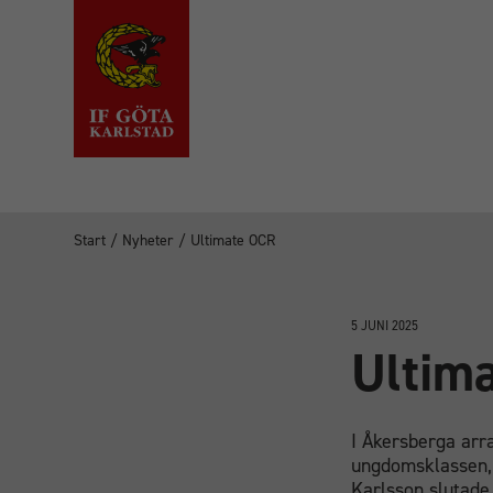
Start
/
Nyheter
/
Ultimate OCR
5 JUNI 2025
Ultim
I Åkersberga arr
ungdomsklassen, 
Karlsson slutade