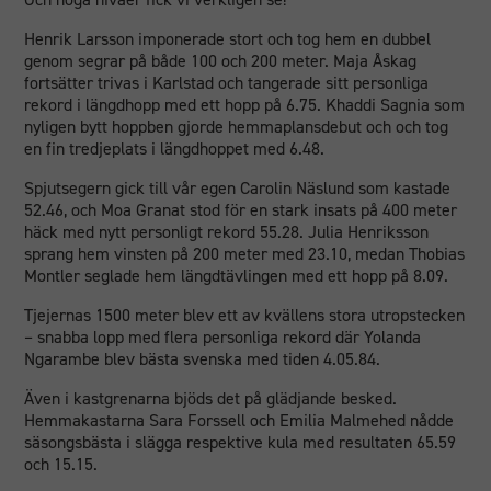
Henrik Larsson imponerade stort och tog hem en dubbel
genom segrar på både 100 och 200 meter. Maja Åskag
fortsätter trivas i Karlstad och tangerade sitt personliga
rekord i längdhopp med ett hopp på 6.75. Khaddi Sagnia som
nyligen bytt hoppben gjorde hemmaplansdebut och och tog
en fin tredjeplats i längdhoppet med 6.48.
Spjutsegern gick till vår egen Carolin Näslund som kastade
52.46, och Moa Granat stod för en stark insats på 400 meter
häck med nytt personligt rekord 55.28. Julia Henriksson
sprang hem vinsten på 200 meter med 23.10, medan Thobias
Montler seglade hem längdtävlingen med ett hopp på 8.09.
Tjejernas 1500 meter blev ett av kvällens stora utropstecken
– snabba lopp med flera personliga rekord där Yolanda
Ngarambe blev bästa svenska med tiden 4.05.84.
Även i kastgrenarna bjöds det på glädjande besked.
Hemmakastarna Sara Forssell och Emilia Malmehed nådde
säsongsbästa i slägga respektive kula med resultaten 65.59
och 15.15.