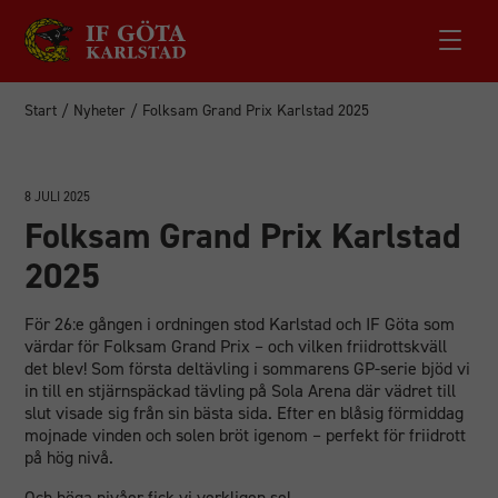
Start
/
Nyheter
/
Folksam Grand Prix Karlstad 2025
8 JULI 2025
Folksam Grand Prix Karlstad
2025
För 26:e gången i ordningen stod Karlstad och IF Göta som
värdar för Folksam Grand Prix – och vilken friidrottskväll
det blev! Som första deltävling i sommarens GP-serie bjöd vi
in till en stjärnspäckad tävling på Sola Arena där vädret till
slut visade sig från sin bästa sida. Efter en blåsig förmiddag
mojnade vinden och solen bröt igenom – perfekt för friidrott
på hög nivå.
Och höga nivåer fick vi verkligen se!