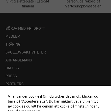
viktig sjätteplats i Lag-SM
personliga rekord på
finalen!
Världsungdomsspelen
BÖRJA MED FRIIDROTT
MEDLEM
TRÄNING
SKOLLOVSAKTIVITETER
Nödvändiga
Dessa
ARRANGEMANG
cookies går
OM OSS
inte att välja
bort. De
PRESS
behövs för
PARTNERS
att
hemsidan
över huvud
Vi använder cookies! Om du tycker det är ok, klickar du
taget ska
bara på "Acceptera alla". Du kan såklart välja vilken typ
fungera.
av cookies du vill ha genom att klicka på "Inställningar".