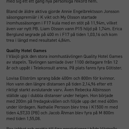
med sig ett ett gäng nya personliga rekord hem.
Bland de äldre aktiva gjorde Annie Engelbrektsson Jonsson
säsongspremiär i K vikt och My Olsson startade
inomhussäsongen i F17 kula med en stöt på 11,94m, vilket
även var nytt PB. Liam Olsson vann P15 höjd på 1,74m. Erica
Berglund segrade på 400 m i F17 på tiden 1,03,16 och kom
trea i längd med resultatet 4,84m.
Quality Hotel Games
I Växjö gick den stora inomhustävlingen Quality Hotel Games
av stapeln. Tävlingen samlade över 1100 deltagare från 12
år och uppåt i Telekonsult arena. På plats fanns fyra Götister.
Lovisa Ellström sprang både 400m och 800m för kvinnor.
Hon vann den längre distansen på tiden 2,14,96 efter ett
riktigt starkt avslutande varv. Även Rebecka Albinsson
ställde upp i dubbla distanser under helgen. Hon började
med 200m på fredagskvällen och följde upp det med 400m
under lördagen. Nathalie Persson blev trea i K1500 m med
tiden 4,57,33 (PB) och Jacob Åhman blev fyra på M 800m
med tiden 1,55,08.
Bra jobbat och grattis till fina prestationer i både Västerås