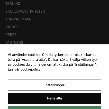
TRÄNING
SKOLLOVSAKTIVITETER
ARRANGEMANG
OM OSS
PRESS
PARTNERS
Vi använder cookies! Om du tycker det är ok, klickar du
bara på "Acceptera alla". Du kan såklart välja vilken typ
av cookies du vill ha genom att klicka på "Inställningar".
Läs vår cookiepolicy
Inställningar
Nödvändiga
Dessa
IF Göta Karlstad, Johan Banérs väg 5, 653 48 Karlstad
cookies går
Neka alla
054-21 23 27, info@ifgota.se
inte att välja
bort. De