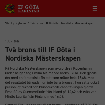
Start
/
Nyheter
/
Två brons till IF Göta i Nordiska Mästerskapen
1 JUNI 2026
Två brons till IF Göta i
Nordiska Mästerskapen
På Nordiska Mästerskapen som avgjordes i Köpenhamn
under helgen tog Emilia Malmehed brons i kula. Hon gjorde
det med en fantastiskt fin stöt som mätte hela 15,68. Med
det resultatet bärgade hon inte bara bronset, hon satte också
personligt rekord och klubbrekord! Vann tävlingen gjorde
Erna Sóley Gunnarsdóttir från Island på 16,62 och tvåa var
Minttu Laurila från Finland med 16,08.
Samuel Ekelund tog också ett brons i längdhopp på 7,60. Ett