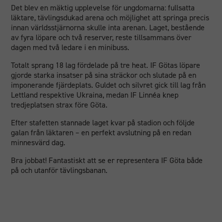
Det blev en mäktig upplevelse för ungdomarna: fullsatta
läktare, tävlingsdukad arena och möjlighet att springa precis
innan världsstjärnorna skulle inta arenan. Laget, bestående
av fyra löpare och två reserver, reste tillsammans över
dagen med två ledare i en minibuss.
Totalt sprang 18 lag fördelade på tre heat. IF Götas löpare
gjorde starka insatser på sina sträckor och slutade på en
imponerande fjärdeplats. Guldet och silvret gick till lag från
Lettland respektive Ukraina, medan IF Linnéa knep
tredjeplatsen strax före Göta.
Efter stafetten stannade laget kvar på stadion och följde
galan från läktaren – en perfekt avslutning på en redan
minnesvärd dag.
Bra jobbat! Fantastiskt att se er representera IF Göta både
på och utanför tävlingsbanan.