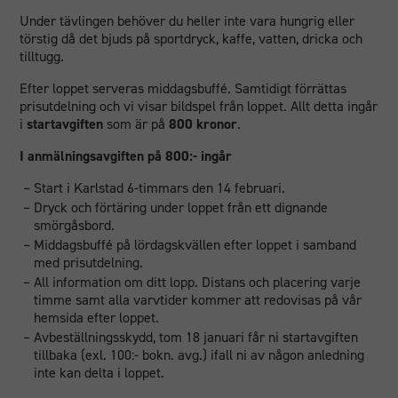
Under tävlingen behöver du heller inte vara hungrig eller
törstig då det bjuds på sportdryck, kaffe, vatten, dricka och
tilltugg.
Efter loppet serveras middagsbuffé. Samtidigt förrättas
prisutdelning och vi visar bildspel från loppet. Allt detta ingår
i
startavgiften
som är på
80
0 kronor
.
I anmälningsavgiften på 800:- ingår
Start i Karlstad 6-timmars den 14 februari.
Dryck och förtäring under loppet från ett dignande
smörgåsbord.
Middagsbuffé på lördagskvällen efter loppet i samband
med prisutdelning.
All information om ditt lopp. Distans och placering varje
timme samt alla varvtider kommer att redovisas på vår
hemsida efter loppet.
Avbeställningsskydd, tom 18 januari får ni startavgiften
tillbaka (exl. 100:- bokn. avg.) ifall ni av någon anledning
inte kan delta i loppet.