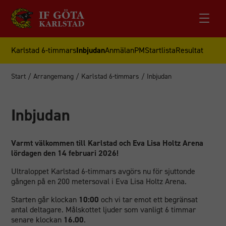
Karlstad 6-timmars
Inbjudan
Anmälan
PM
Startlista
Resultat
Start
/
Arrangemang
/
Karlstad 6-timmars
/
Inbjudan
Inbjudan
Varmt välkommen till Karlstad och Eva Lisa Holtz Arena
lördagen den 14 februari 2026!
Ultraloppet Karlstad 6-timmars avgörs nu för sjuttonde
gången på en 200 metersoval i Eva Lisa Holtz Arena.
Starten går klockan
10:00
och vi tar emot ett begränsat
antal deltagare. Målskottet ljuder som vanligt 6 timmar
senare klockan
16.00
.