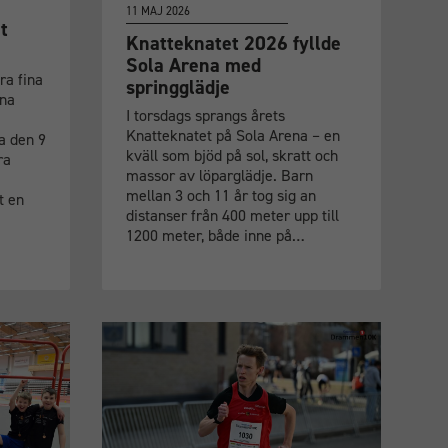
11 MAJ 2026
t
Knatteknatet 2026 fyllde
Sola Arena med
ra fina
springglädje
rna
I torsdags sprangs årets
Knatteknatet på Sola Arena – en
a den 9
kväll som bjöd på sol, skratt och
ra
massor av löparglädje. Barn
mellan 3 och 11 år tog sig an
t en
distanser från 400 meter upp till
1200 meter, både inne på…