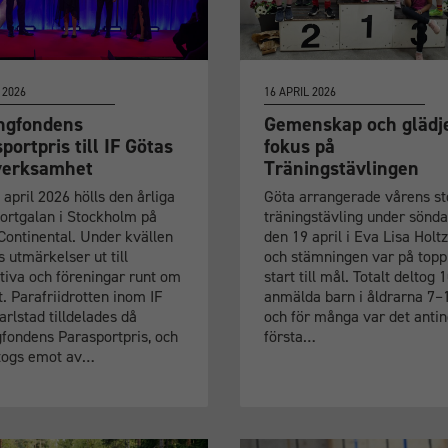
 2026
16 APRIL 2026
ngfondens
Gemenskap och glädje
portpris till IF Götas
fokus på
verksamhet
Träningstävlingen
april 2026 hölls den årliga
Göta arrangerade vårens st
ortgalan i Stockholm på
träningstävling under sönd
 Continental. Under kvällen
den 19 april i Eva Lisa Holt
 utmärkelser ut till
och stämningen var på topp
tiva och föreningar runt om
start till mål. Totalt deltog 
t. Parafriidrotten inom IF
anmälda barn i åldrarna 7–1
rlstad tilldelades då
och för många var det anti
gfondens Parasportpris, och
första…
 togs emot av…