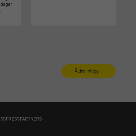
sdagar
…
Äldre inlägg
→
OSS
PRESS
PARTNERS