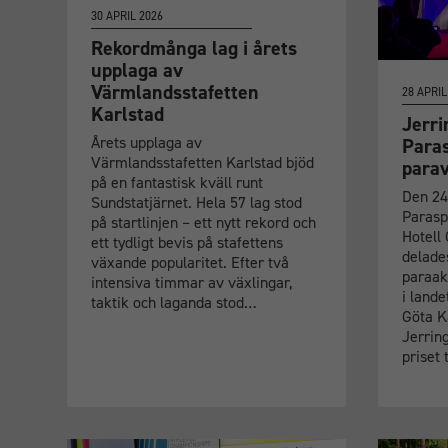
30 APRIL 2026
Rekordmånga lag i årets
upplaga av
Värmlandsstafetten
28 APRIL
Karlstad
Jerri
Årets upplaga av
Paras
Värmlandsstafetten Karlstad bjöd
para
på en fantastisk kväll runt
Den 24 
Sundstatjärnet. Hela 57 lag stod
Parasp
på startlinjen – ett nytt rekord och
Hotell
ett tydligt bevis på stafettens
delades
växande popularitet. Efter två
paraak
intensiva timmar av växlingar,
i lande
taktik och laganda stod…
Göta Ka
Jerrin
priset