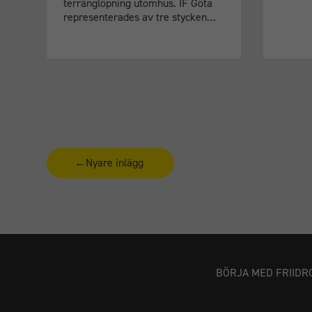
terränglöpning utomhus. IF Göta
representerades av tre stycken…
Sidnumrering för inlägg
←
Nyare inlägg
BÖRJA MED FRIIDR