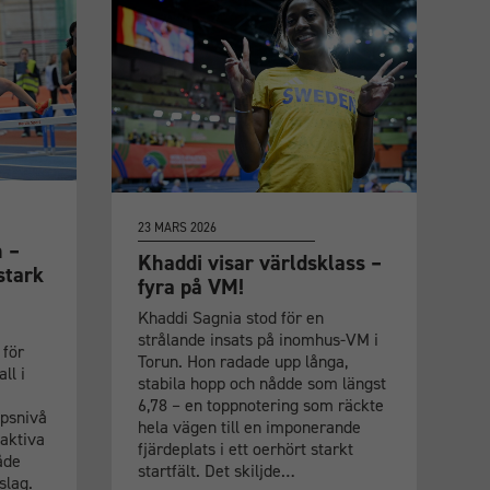
23 MARS 2026
 –
Khaddi visar världsklass –
stark
fyra på VM!
Khaddi Sagnia stod för en
strålande insats på inomhus-VM i
för
Torun. Hon radade upp långa,
ll i
stabila hopp och nådde som längst
6,78 – en toppnotering som räckte
apsnivå
hela vägen till en imponerande
 aktiva
fjärdeplats i ett oerhört starkt
åde
startfält. Det skiljde…
slag.