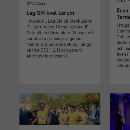
12 MAJ 
13 MAJ 2026
Econ 
Lag-SM kval Lerum
Terr
I kvalet till Lag-SM på Stenkullens
I helg
IP i Lerum den 10 maj slutade IF
Games i
Göta på en fjärde plats. Vi hade ett
Götist
par starka grensegrar genom
direkt
framförallt Samuel Eklund i längd
och pa
på fina 7,73 (+2,1) och genom
även i
Andreas Henriksson i…
inneba
släggt