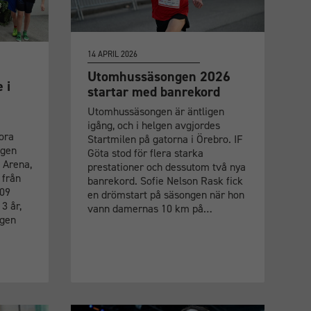
14 APRIL 2026
Utomhussäsongen 2026
 i
startar med banrekord
Utomhussäsongen är äntligen
igång, och i helgen avgjordes
ora
Startmilen på gatorna i Örebro. IF
agen
Göta stod för flera starka
z Arena,
prestationer och dessutom två nya
 från
banrekord. Sofie Nelson Rask fick
109
en drömstart på säsongen när hon
3 år,
vann damernas 10 km på…
ngen