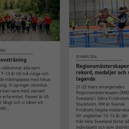
2026
25 MARS 2026
ovsträning
Regionsmästerskapen
a välkomnar alla barn
rekord, medaljer och 
7–13 år till två roliga och
laganda
llda träningspass med fokus
ning. Vi springer utomhus
21-22 mars arrangerades
la kan vara med, oavsett
Regionsmästerskapen (RM) 
e erfarenhet. Passet är 45
Svealand i Sätra Friidrottsha
 långt och vi håller ett
Stockholm. RM är Svensk
 där…
Friidrotts högsta mästersk
för ungdomar 13–14 år, där
från hela Svealand tävlar b
individuellt och som distrikt