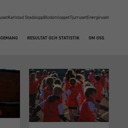
uset
Karlstad Stadslopp
Blodomloppet
Tjurruset
Energiruset
NGEMANG
RESULTAT OCH STATISTIK
OM OSS