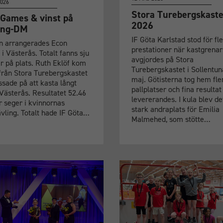
2026
Stora Turebergskaste
Games & vinst på
2026
äng-DM
IF Göta Karlstad stod för fle
en arrangerades Econ
prestationer när kastgrena
 Västerås. Totalt fanns sju
avgjordes på Stora
er på plats. Ruth Eklöf kom
Turebergskastet i Sollentun
 från Stora Turebergskastet
maj. Götisterna tog hem fle
ssade på att kasta långt
pallplatser och fina resultat
 Västerås. Resultatet 52.46
levererandes. I kula blev de
r seger i kvinnornas
stark andraplats för Emilia
ävling. Totalt hade IF Göta…
Malmehed, som stötte…