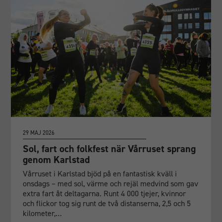
29 MAJ 2026
Sol, fart och folkfest när Vårruset sprang
genom Karlstad
Vårruset i Karlstad bjöd på en fantastisk kväll i
onsdags – med sol, värme och rejäl medvind som gav
extra fart åt deltagarna. Runt 4 000 tjejer, kvinnor
och flickor tog sig runt de två distanserna, 2,5 och 5
Nödvändiga
kilometer,…
Dessa