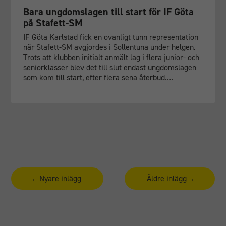
Bara ungdomslagen till start för IF Göta
på Stafett-SM
IF Göta Karlstad fick en ovanligt tunn representation
när Stafett-SM avgjordes i Sollentuna under helgen.
Trots att klubben initialt anmält lag i flera junior- och
seniorklasser blev det till slut endast ungdomslagen
som kom till start, efter flera sena återbud.…
Sidnumrering för inlägg
←
Nyare inlägg
Äldre inlägg
→