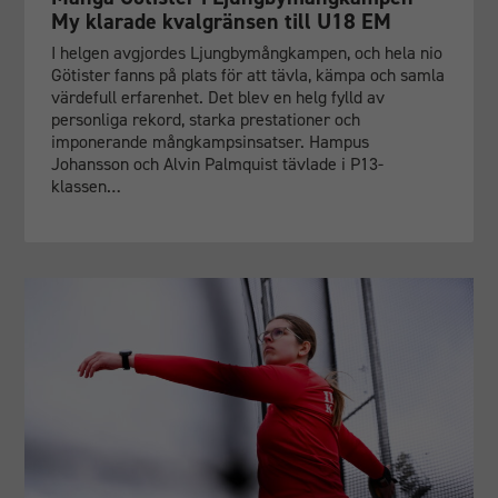
hemsidan
My klarade kvalgränsen till U18 EM
används.
I helgen avgjordes Ljungbymångkampen, och hela nio
Götister fanns på plats för att tävla, kämpa och samla
värdefull erfarenhet. Det blev en helg fylld av
Upplevelse
personliga rekord, starka prestationer och
För att vår
imponerande mångkampsinsatser. Hampus
hemsida ska
Johansson och Alvin Palmquist tävlade i P13-
prestera så
klassen…
bra som
möjligt
under ditt
besök. Om
du nekar
dessa
cookies
kommer viss
funktionalitet
att försvinna
från
hemsidan.