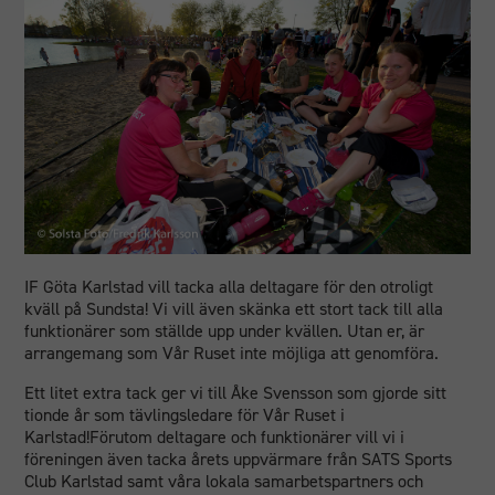
Nödvändiga
IF Göta Karlstad vill tacka alla deltagare för den otroligt
Dessa
kväll på Sundsta! Vi vill även skänka ett stort tack till alla
cookies går
funktionärer som ställde upp under kvällen. Utan er, är
inte att välja
arrangemang som Vår Ruset inte möjliga att genomföra.
bort. De
behövs för
Ett litet extra tack ger vi till Åke Svensson som gjorde sitt
att
tionde år som tävlingsledare för Vår Ruset i
hemsidan
Karlstad!Förutom deltagare och funktionärer vill vi i
över huvud
föreningen även tacka årets uppvärmare från SATS Sports
taget ska
Club Karlstad samt våra lokala samarbetspartners och