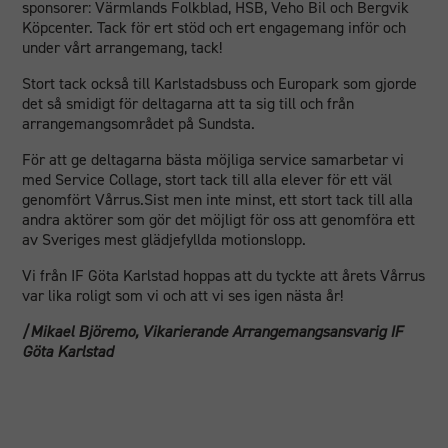
fungera.
sponsorer: Värmlands Folkblad, HSB, Veho Bil och Bergvik
Köpcenter. Tack för ert stöd och ert engagemang inför och
under vårt arrangemang, tack!
Statistik
Stort tack också till Karlstadsbuss och Europark som gjorde
För att vi ska
det så smidigt för deltagarna att ta sig till och från
kunna
arrangemangsområdet på Sundsta.
förbättra
hemsidans
För att ge deltagarna bästa möjliga service samarbetar vi
funktionalitet
med Service Collage, stort tack till alla elever för ett väl
och
genomfört Vårrus.Sist men inte minst, ett stort tack till alla
andra aktörer som gör det möjligt för oss att genomföra ett
uppbyggnad,
av Sveriges mest glädjefyllda motionslopp.
baserat på
hur
Vi från IF Göta Karlstad hoppas att du tyckte att årets Vårrus
hemsidan
var lika roligt som vi och att vi ses igen nästa år!
används.
/Mikael Björemo, Vikarierande Arrangemangsansvarig IF
Göta Karlstad
Upplevelse
För att vår
hemsida ska
prestera så