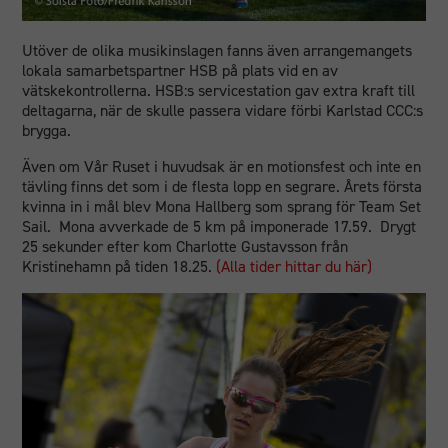
Utöver de olika musikinslagen fanns även arrangemangets
lokala samarbetspartner HSB på plats vid en av
vätskekontrollerna. HSB:s servicestation gav extra kraft till
deltagarna, när de skulle passera vidare förbi Karlstad CCC:s
brygga.
Även om Vår Ruset i huvudsak är en motionsfest och inte en
tävling finns det som i de flesta lopp en segrare. Årets första
kvinna in i mål blev Mona Hallberg som sprang för Team Set
Sail. Mona avverkade de 5 km på imponerade 17.59. Drygt
25 sekunder efter kom Charlotte Gustavsson från
Kristinehamn på tiden 18.25.
(Alla tider hittar du här)