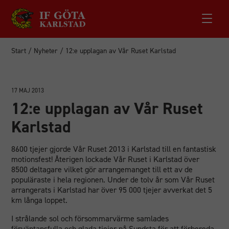
Start
/
Nyheter
/
12:e upplagan av Vår Ruset Karlstad
17 MAJ 2013
12:e upplagan av Vår Ruset
Karlstad
8600 tjejer gjorde Vår Ruset 2013 i Karlstad till en fantastisk
motionsfest! Återigen lockade Vår Ruset i Karlstad över
8500 deltagare vilket gör arrangemanget till ett av de
populäraste i hela regionen. Under de tolv år som Vår Ruset
arrangerats i Karlstad har över 95 000 tjejer avverkat det 5
km långa loppet.
I strålande sol och försommarvärme samlades
förväntansfulla och glada tjejer på Sundsta för att förbereda