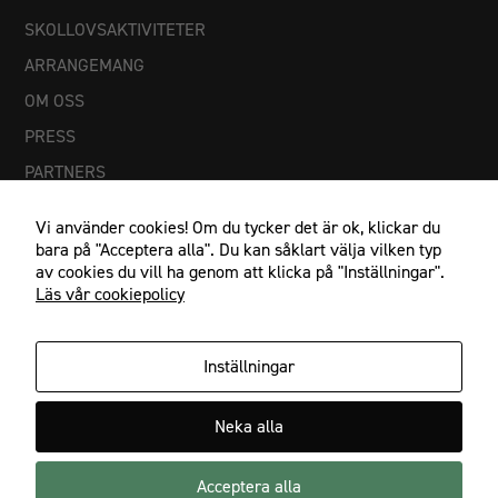
SKOLLOVSAKTIVITETER
ARRANGEMANG
OM OSS
PRESS
PARTNERS
Vi använder cookies! Om du tycker det är ok, klickar du
bara på "Acceptera alla". Du kan såklart välja vilken typ
av cookies du vill ha genom att klicka på "Inställningar".
Läs vår cookiepolicy
Inställningar
Nödvändiga
IF Göta Karlstad, Johan Banérs väg 5, 653 48 Karlstad
Dessa
Neka alla
cookies går
054-21 23 27, info@ifgota.se
inte att välja
bort. De
Acceptera alla
Facebook
Instagram