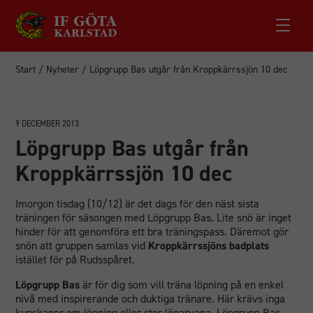
Start
/
Nyheter
/
Löpgrupp Bas utgår från Kroppkärrssjön 10 dec
9 DECEMBER 2013
Löpgrupp Bas utgår från
Kroppkärrssjön 10 dec
Imorgon tisdag (10/12) är det dags för den näst sista
träningen för säsongen med Löpgrupp Bas. Lite snö är inget
hinder för att genomföra ett bra träningspass. Däremot gör
snön att gruppen samlas vid
Kroppkärrssjöns badplats
istället för på Rudsspåret.
Löpgrupp Bas
är för dig som vill träna löpning på en enkel
nivå med inspirerande och duktiga tränare. Här krävs inga
kunskaper om löpning eller stor löparvana. Löpgrupp Bas