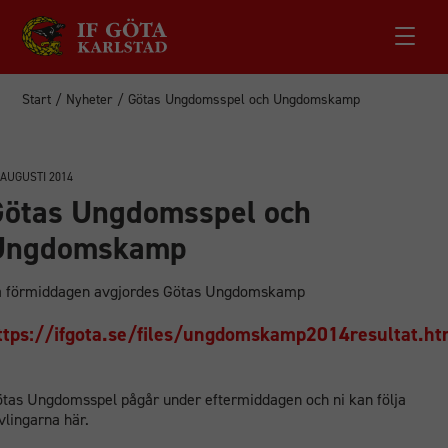
Start
/
Nyheter
/
Götas Ungdomsspel och Ungdomskamp
 AUGUSTI 2014
Götas Ungdomsspel och
Ungdomskamp
 förmiddagen avgjordes Götas Ungdomskamp
ttps://ifgota.se/files/ungdomskamp2014resultat.ht
tas Ungdomsspel pågår under eftermiddagen och ni kan följa
vlingarna här.