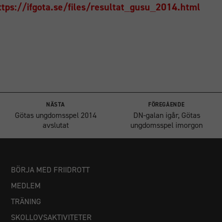
ttps://ifgota.se/files/resultat_gusu_2014.html
NÄSTA
FÖREGÅENDE
Götas ungdomsspel 2014
DN-galan igår, Götas
avslutat
ungdomsspel imorgon
BÖRJA MED FRIIDROTT
MEDLEM
TRÄNING
SKOLLOVSAKTIVITETER