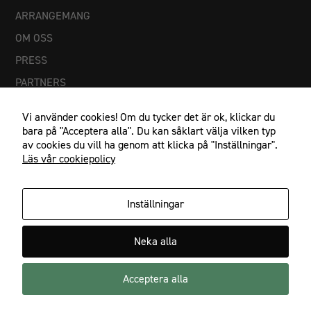
ARRANGEMANG
OM OSS
PRESS
PARTNERS
Vi använder cookies! Om du tycker det är ok, klickar du
bara på "Acceptera alla". Du kan såklart välja vilken typ
av cookies du vill ha genom att klicka på "Inställningar".
Läs vår cookiepolicy
Inställningar
Nödvändiga
IF Göta Karlstad, Johan Banérs väg 5, 653 48 Karlstad
Neka alla
Dessa
054-21 23 27, info@ifgota.se
cookies går
inte att välja
Acceptera alla
Facebook
Instagram
bort. De
behövs för