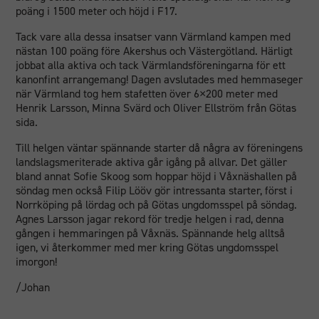
poäng i 1500 meter och höjd i F17.
Tack vare alla dessa insatser vann Värmland kampen med
nästan 100 poäng före Akershus och Västergötland. Härligt
jobbat alla aktiva och tack Värmlandsföreningarna för ett
kanonfint arrangemang! Dagen avslutades med hemmaseger
när Värmland tog hem stafetten över 6×200 meter med
Henrik Larsson, Minna Svärd och Oliver Ellström från Götas
sida.
Till helgen väntar spännande starter då några av föreningens
landslagsmeriterade aktiva går igång på allvar. Det gäller
bland annat Sofie Skoog som hoppar höjd i Våxnäshallen på
söndag men också Filip Lööv gör intressanta starter, först i
Norrköping på lördag och på Götas ungdomsspel på söndag.
Agnes Larsson jagar rekord för tredje helgen i rad, denna
gången i hemmaringen på Våxnäs. Spännande helg alltså
igen, vi återkommer med mer kring Götas ungdomsspel
imorgon!
/Johan