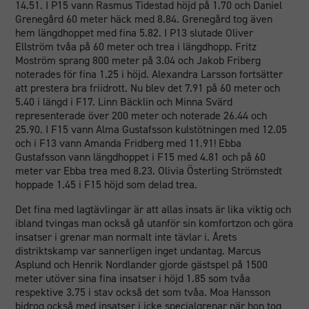
14.51. I P15 vann Rasmus Tidestad höjd på 1.70 och Daniel
Grenegård 60 meter häck med 8.84. Grenegård tog även
hem längdhoppet med fina 5.82. I P13 slutade Oliver
Ellström tvåa på 60 meter och trea i längdhopp. Fritz
Moström sprang 800 meter på 3.04 och Jakob Friberg
noterades för fina 1.25 i höjd. Alexandra Larsson fortsätter
att prestera bra friidrott. Nu blev det 7.91 på 60 meter och
5.40 i längd i F17. Linn Bäcklin och Minna Svärd
representerade över 200 meter och noterade 26.44 och
25.90. I F15 vann Alma Gustafsson kulstötningen med 12.05
och i F13 vann Amanda Fridberg med 11.91! Ebba
Gustafsson vann längdhoppet i F15 med 4.81 och på 60
meter var Ebba trea med 8.23. Olivia Österling Strömstedt
hoppade 1.45 i F15 höjd som delad trea.
Det fina med lagtävlingar är att allas insats är lika viktig och
ibland tvingas man också gå utanför sin komfortzon och göra
insatser i grenar man normalt inte tävlar i. Årets
distriktskamp var sannerligen inget undantag. Marcus
Asplund och Henrik Nordlander gjorde gästspel på 1500
meter utöver sina fina insatser i höjd 1.85 som tvåa
respektive 3.75 i stav också det som tvåa. Moa Hansson
bidrog också med insatser i icke specialgrenar när hon tog