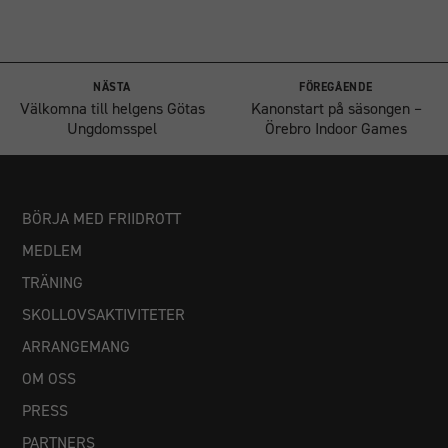
Nödvändiga
Dessa
cookies går
NÄSTA
FÖREGÅENDE
inte att välja
Välkomna till helgens Götas
Kanonstart på säsongen –
bort. De
Ungdomsspel
Örebro Indoor Games
behövs för
att
hemsidan
över huvud
BÖRJA MED FRIIDROTT
taget ska
MEDLEM
fungera.
TRÄNING
SKOLLOVSAKTIVITETER
Statistik
För att vi ska
ARRANGEMANG
kunna
OM OSS
förbättra
hemsidans
PRESS
funktionalitet
PARTNERS