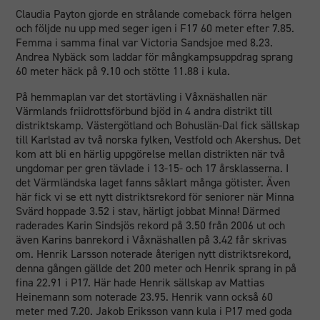
Claudia Payton gjorde en strålande comeback förra helgen
och följde nu upp med seger igen i F17 60 meter efter 7.85.
Femma i samma final var Victoria Sandsjoe med 8.23.
Andrea Nybäck som laddar för mångkampsuppdrag sprang
60 meter häck på 9.10 och stötte 11.88 i kula.
På hemmaplan var det stortävling i Våxnäshallen när
Värmlands friidrottsförbund bjöd in 4 andra distrikt till
distriktskamp. Västergötland och Bohuslän-Dal fick sällskap
till Karlstad av två norska fylken, Vestfold och Akershus. Det
kom att bli en härlig uppgörelse mellan distrikten när två
ungdomar per gren tävlade i 13-15- och 17 årsklasserna. I
det Värmländska laget fanns såklart många götister. Även
här fick vi se ett nytt distriktsrekord för seniorer när Minna
Svärd hoppade 3.52 i stav, härligt jobbat Minna! Därmed
raderades Karin Sindsjös rekord på 3.50 från 2006 ut och
även Karins banrekord i Våxnäshallen på 3.42 får skrivas
om. Henrik Larsson noterade återigen nytt distriktsrekord,
denna gången gällde det 200 meter och Henrik sprang in på
fina 22.91 i P17. Här hade Henrik sällskap av Mattias
Heinemann som noterade 23.95. Henrik vann också 60
meter med 7.20. Jakob Eriksson vann kula i P17 med goda