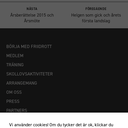
NÄSTA
FÖREGÅENDE
Årsberättelse 2015 och
Helgen som gick och årets
Årsmöte
första landslag
BÖRJA MED FRIIDROTT
MEDLEM
TRÄNING
SKOLLOVSAKTIVITETER
ARRANGEMANG
OM OSS
PRESS
PARTNERS
Vi använder cookies! Om du tycker det är ok, klickar du