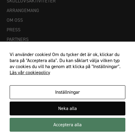
SKOLLOVSAKTIVITETER
ARRANGEMANG
OM OSS
PRESS
Nödvändiga
PARTNERS
Dessa
cookies går
inte att välja
Vi använder cookies! Om du tycker det är ok, klickar du
bort. De
bara på "Acceptera alla". Du kan såklart välja vilken typ
behövs för
av cookies du vill ha genom att klicka på "Inställningar".
att
Läs vår cookiepolicy
hemsidan
över huvud
taget ska
Inställningar
fungera.
IF Göta Karlstad, Johan Banérs väg 5, 653 48 Karlstad
Neka alla
054-21 23 27, info@ifgota.se
Statistik
För att vi ska
Acceptera alla
Facebook
Instagram
kunna