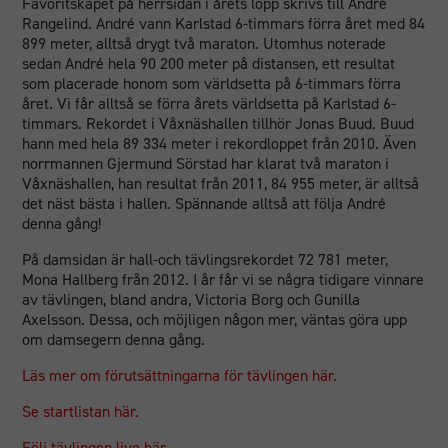
Favoritskapet på herrsidan i årets lopp skrivs till André
Rangelind. André vann Karlstad 6-timmars förra året med 84
899 meter, alltså drygt två maraton. Utomhus noterade
sedan André hela 90 200 meter på distansen, ett resultat
som placerade honom som världsetta på 6-timmars förra
året. Vi får alltså se förra årets världsetta på Karlstad 6-
timmars. Rekordet i Våxnäshallen tillhör Jonas Buud. Buud
hann med hela 89 334 meter i rekordloppet från 2010. Även
norrmannen Gjermund Sörstad har klarat två maraton i
Våxnäshallen, han resultat från 2011, 84 955 meter, är alltså
det näst bästa i hallen. Spännande alltså att följa André
denna gång!
På damsidan är hall-och tävlingsrekordet 72 781 meter,
Mona Hallberg från 2012. I år får vi se några tidigare vinnare
av tävlingen, bland andra, Victoria Borg och Gunilla
Axelsson. Dessa, och möjligen någon mer, väntas göra upp
om damsegern denna gång.
Läs mer om förutsättningarna för tävlingen här.
Se startlistan här.
Följ tävlingen live här.