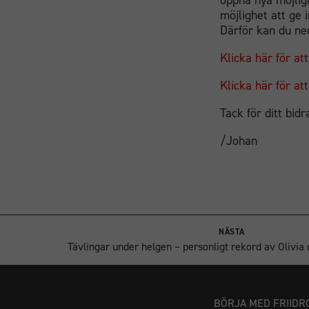
öppna nya möjlig
möjlighet att ge 
Därför kan du ne
Klicka här för at
Klicka här för at
Tack för ditt bidr
/Johan
NÄSTA
Tävlingar under helgen – personligt rekord av Olivia
BÖRJA MED FRIIDR