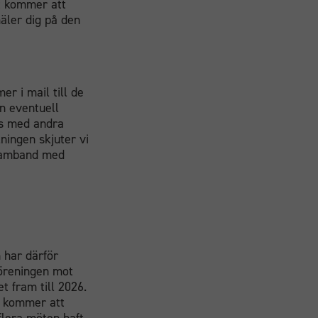
et kommer att
mäler dig på den
r i mail till de
n eventuell
ns med andra
ningen skjuter vi
 samband med
n har därför
föreningen mot
t fram till 2026.
g kommer att