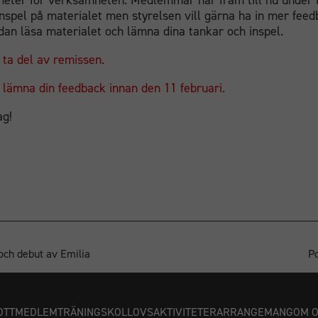
heter för verksamheten. Medlemmar har fram till nu under 
inspel på materialet men styrelsen vill gärna ha in mer feed
dan läsa materialet och lämna dina tankar och inspel.
t ta del av remissen.
t lämna din feedback innan den 11 februari.
ag!
 och debut av Emilia
Po
OTT
MEDLEM
TRÄNING
SKOLLOVSAKTIVITETER
ARRANGEMANG
OM 