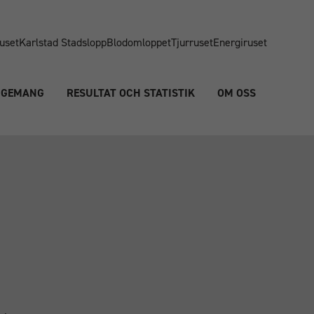
uset
Karlstad Stadslopp
Blodomloppet
Tjurruset
Energiruset
NGEMANG
RESULTAT OCH STATISTIK
OM OSS