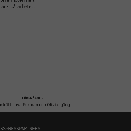
flera möten haft
back på arbetet.
FÖREGÅENDE
rträtt Lova Perman och Olivia igång
OSS
PRESS
PARTNERS