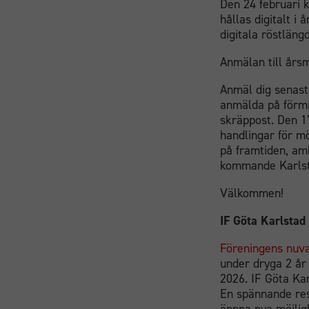
Den 24 februari 
hållas digitalt i
digitala röstläng
Anmälan till årsm
Anmäl dig senast
anmälda på förmi
skräppost. Den 1
handlingar för mö
på framtiden, am
kommande Karlst
Välkommen!
IF Göta Karlsta
Föreningens nuv
under dryga 2 år 
2026. IF Göta Ka
En spännande res