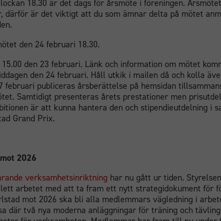
klockan 18.30 är det dags för årsmöte i föreningen. Årsmöt
 år, därför är det viktigt att du som ämnar delta på mötet an
den.
ötet den 24 februari 18.30.
 15.00 den 23 februari. Länk och information om mötet komme
ddagen den 24 februari. Håll utkik i mailen då och kolla äve
7 februari publiceras årsberättelse på hemsidan tillsamma
tet. Samtidigt presenteras årets prestationer men prisutdel
bitionen är att kunna hantera den och stipendieutdelning i
ad Grand Prix.
d mot 2026
arande verksamhetsinriktning
har nu gått ur tiden. Styrelse
lett arbetet med att ta fram ett nytt strategidokument för 
rlstad mot 2026 ska bli alla medlemmars vägledning i arbete
a där två nya moderna anläggningar för träning och tävlin