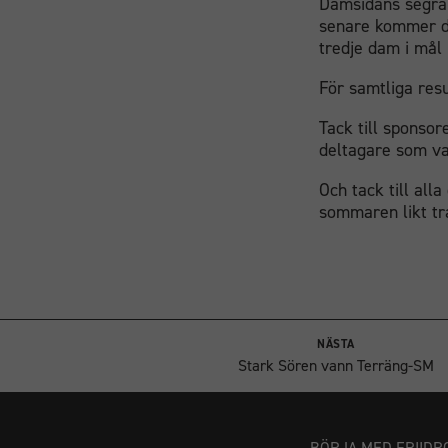
Damsidans segrar
senare kommer da
tredje dam i mål 
För samtliga res
Tack till sponsor
deltagare som v
Och tack till all
sommaren likt tra
NÄSTA
Stark Sören vann Terräng-SM
BÖRJA MED FRIIDR