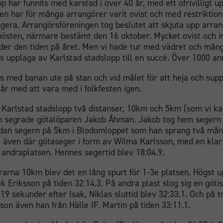
p har funnits med karstad i över 40 år, med ett ofrivilligt u
en har för många arrangörer varit ovist och med restriktion
ngera. Arrangörsföreningen tog beslutet att skjuta upp arr
hösten, närmare bestämt den 16 oktober. Mycket ovist och in
der den tiden på året. Men vi hade tur med vädret och mån
ts upplaga av Karlstad stadslopp till en succé. Över 1000 anm
s med banan ute på stan och vid målet för att heja och suppo
år med att vara med i folkfesten igen.
Karlstad stadslopp två distanser, 10km och 5km (som vi kal
 segrade götalöparen Jakob Åhman. Jakob tog hem segern p
edan segern på 5km i Blodomloppet som han sprang två måna
 även där götaseger i form av Wilma Karlsson, med en kla
l andraplatsen. Hennes segertid blev 18:04.9.
rarna 10km blev det en lång spurt för 1-3e platsen. Högst u
ak Eriksson på tiden 32:14.3. På andra plast slog sig en götis
9 sekunder efter Isak, Niklas sluttid blev 32:33.1. Och på t
son även han från Hälle IF. Martin på tiden 33:11.1.