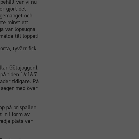
ppehåll var vi nu
er gjort det
angemanget och
te minst ett
ga var löpsugna
älda till loppet!
rta, tyvärr fick
lar Götajoggen).
å tiden 16:16.7.
der tidigare. På
r seger med över
pp på prispallen
t in i form av
redje plats var