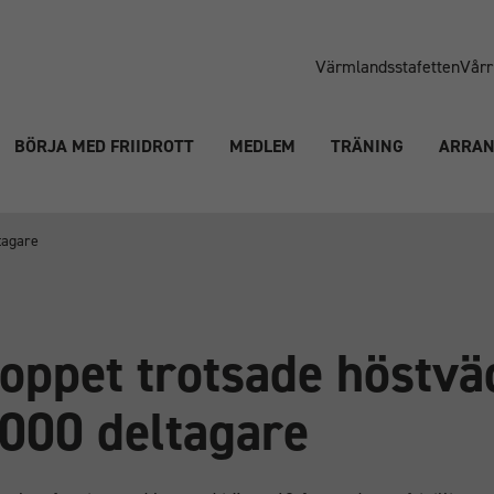
Värmlandsstafetten
Vårr
BÖRJA MED FRIIDROTT
MEDLEM
TRÄNING
ARRA
tagare
oppet trotsade höstvä
1000 deltagare