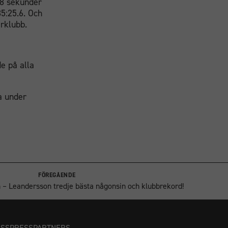
28 sekunder
5:25.6. Och
arklubb.
de på alla
ga under
FÖREGÅENDE
– Leandersson tredje bästa någonsin och klubbrekord!
OSS
PRESS
PARTNERS