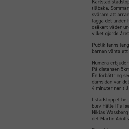
Karlstad stadslop
tillbaka. Sommar
svårare att arra
lägga det under 
osäkert väder un
vilket gjorde åre
Publik fanns läng
barnen vänta ett 
Numera erbjuder 
På distansen 5km
En förbättring s
damsidan var det
4 minuter ner til
I stadsloppet her
blev Hälle IFs Is
Niklas Wassberg 1
det Martin Adolfs