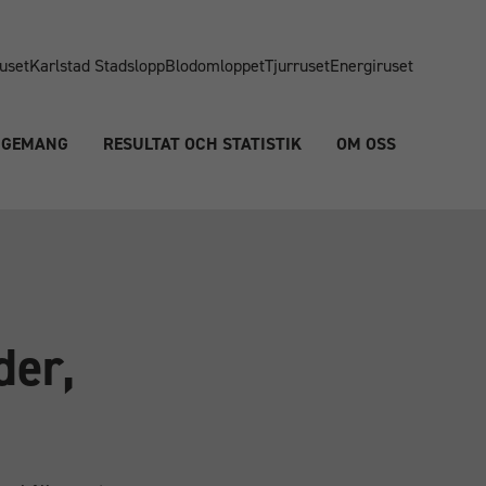
uset
Karlstad Stadslopp
Blodomloppet
Tjurruset
Energiruset
NGEMANG
RESULTAT OCH STATISTIK
OM OSS
der,