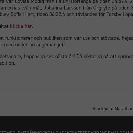
e var Lovisa Modig från Falun/Borlänge på tiden 34:57.4. 
mernas två i mål, Johanna Larsson från Örgryte på tiden 3
blev Sofia Hjert, tiden 36:22.4 och tävlandes för Torsby Löp
ultat
klicka här
.
er, funktionärer och publiken som var ute och stöttade, heja
ar med under arrangemanget!
a deltagare, hoppas vi ses nästa år! Då siktar vi på att sprin
dition.
Stockholm Marathon 
OTT
MEDLEM
TRÄNING
SKOLLOVSAKTIVITETER
ARRANGEMANG
OM 