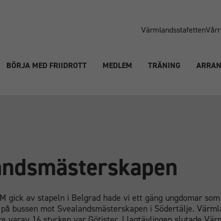
Värmlandsstafetten
Vårr
BÖRJA MED FRIIDROTT
MEDLEM
TRÄNING
ARRA
andsmästerskapen
M gick av stapeln i Belgrad hade vi ett gäng ungdomar som 
 på bussen mot Svealandsmästerskapen i Södertälje. Värml
re varav 16 stycken var Götister. I lagtävlingen slutade Vä