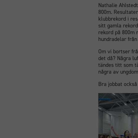
Nathalie Ahlsted
800m. Resultaten
klubbrekord i re
sitt gamla rekord
rekord på 800m m
hundradelar från
Om vi bortser fr
det då? Några lu
tändes titt som t
några av ungdom
Bra jobbat också