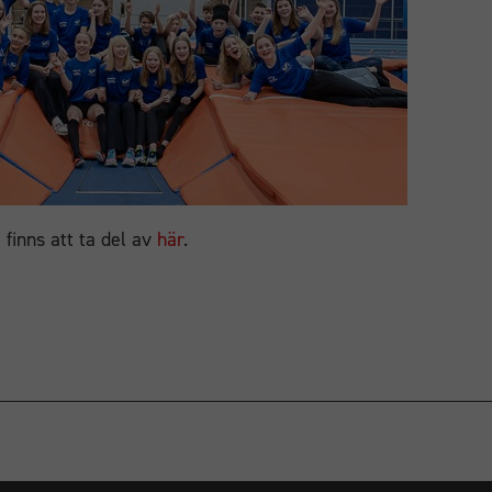
 finns att ta del av
här
.
Nödvändiga
Dessa
cookies går
inte att välja
bort. De
behövs för
att
hemsidan