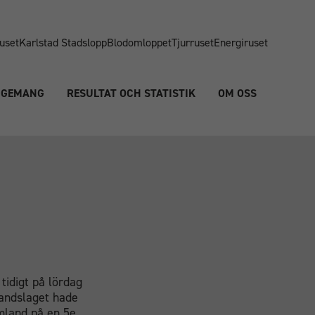
uset
Karlstad Stadslopp
Blodomloppet
Tjurruset
Energiruset
NGEMANG
RESULTAT OCH STATISTIK
OM OSS
tidigt på lördag
andslaget hade
rmland på en 5e