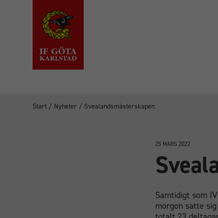
Start
/
Nyheter
/
Svealandsmästerskapen
25 MARS 2022
Sveal
Samtidigt som IV
morgon satte sig
totalt 23 deltaga