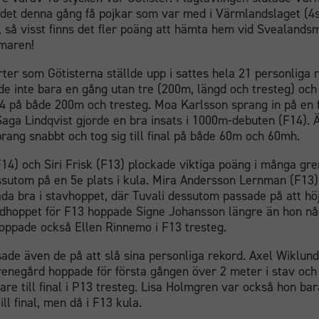
r det denna gång få pojkar som var med i Värmlandslaget (4s
), så visst finns det fler poäng att hämta hem vid Svealand
maren!
ter som Götisterna ställde upp i sattes hela 21 personliga 
e inte bara en gång utan tre (200m, längd och tresteg) och
4 på både 200m och tresteg. Moa Karlsson sprang in på en f
aga Lindqvist gjorde en bra insats i 1000m-debuten (F14). 
rang snabbt och tog sig till final på både 60m och 60mh.
F14) och Siri Frisk (F13) plockade viktiga poäng i många gre
ssutom på en 5e plats i kula. Mira Andersson Lernman (F13)
da bra i stavhoppet, där Tuvali dessutom passade på att höj
dhoppet för F13 hoppade Signe Johansson längre än hon någ
hoppade också Ellen Rinnemo i F13 tresteg.
ade även de på att slå sina personliga rekord. Axel Wiklund
renegård hoppade för första gången över 2 meter i stav och
idare till final i P13 tresteg. Lisa Holmgren var också hon ba
till final, men då i F13 kula.