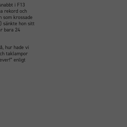
snabbt i F13
ga rekord och
en som krossade
) sänkte hon sitt
ar bara 24
å, hur hade vi
och taklampor
ever!” enligt