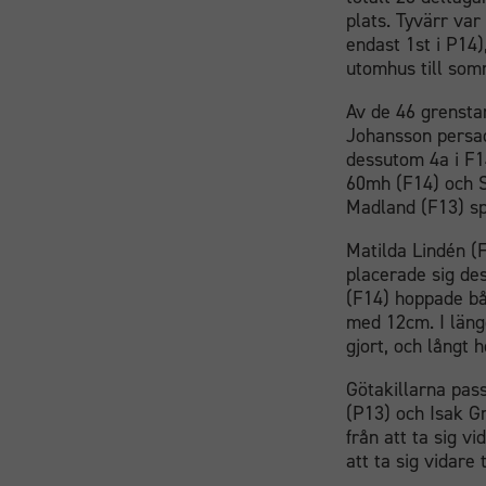
plats. Tyvärr va
endast 1st i P14
utomhus till som
Av de 46 grenstar
Johansson persad
dessutom 4a i F1
60mh (F14) och S
Madland (F13) sp
Matilda Lindén (
placerade sig de
(F14) hoppade bå
med 12cm. I läng
gjort, och långt 
Götakillarna pass
(P13) och Isak G
från att ta sig v
att ta sig vidare 