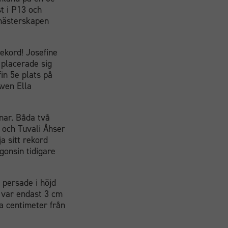
t i P13 och
smästerskapen
rekord! Josefine
 placerade sig
in 5e plats på
Även Ella
nar. Båda två
 och Tuvali Åhser
a sitt rekord
onsin tidigare
 persade i höjd
 var endast 3 cm
ra centimeter från