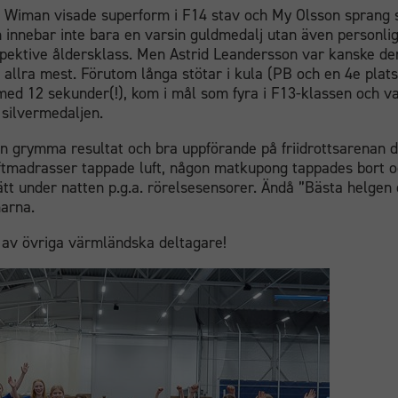
t Wiman visade superform i F14 stav och My Olsson sprang 
 innebar inte bara en varsin guldmedalj utan även personli
spektive åldersklass. Men Astrid Leandersson var kanske d
 allra mest. Förutom långa stötar i kula (PB och en 4e plats
ed 12 sekunder(!), kom i mål som fyra i F13-klassen och v
 silvermedaljen.
ån grymma resultat och bra uppförande på friidrottsarenan d
ftmadrasser tappade luft, någon matkupong tappades bort 
ätt under natten p.g.a. rörelsesensorer. Ändå ”Bästa helgen 
arna.
 av övriga värmländska deltagare!