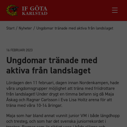
Start
/
Nyheter
/
Ungdomar tränade med aktiva från landslaget
16 FEBRUARI 2023
Ungdomar tränade med
aktiva från landslaget
Lördagen den 11 februari, dagen innan Nordenkampen, hade
våra ungdomsgrupper möjlighet att träna med friidrottare
från landslaget! Under drygt en timma befann sig då Maja
Åskag och Ragnar Carlsson i Eva Lisa Holtz arena för att
träna med våra 10-14 åringar.
Maja som har bland annat vunnit junior VM i både längdhopp
och tresteg, och som har det svenska juniorrekordet i
tresteg. Ragnar som är riktigt vass i både slägga och