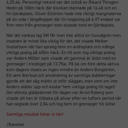
4.25.46. Personligt rekord var det också av Rikard Throgen-
Hedin på 100m häck där klockan stannade på 16.48 och en
fin fjärdeplats. Oliver Ellström hade inte riktigt marginalerna
på sin sida i längdhoppet där fin hoppning på 6.97 endast var
9cm men från grenseger men slutade med en fjärdeplats.
När det vankas lag SM får man inte alltid sin huvudgren men
insatsen är minst lika viktig för det, det visade Melker
Gustafsson när han sprang hem en andraplats och många
viktiga poäng på 400m häck. En till som tog viktiga poäng
var Anders Möller som visade att gammal är äldst med en
grenseger i tresteget på 13.75w. På tal om före detta aktiva
kom dagens insats av ingen mindre än Anders Borgström.
Ett sent återbud och användning av samtliga dubbleringar
gjorde att det såg märkt ut inför släggan, men vem om inte
Anders ställer upp och kastar hem viktiga poäng till laget!
Det största glädjeämnet för dagen var Arvid Ryberg som
visade att han är tillbaka på allvar efter en tuffare period när
han seglade över 2.04 och tog hem en grenseger till Göta!
Samtliga resultat hittar ni här!
/Kansliet