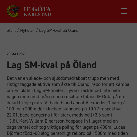
Start
/
Nyheter
/
Lag SM-kval på Öland
20 MAJ 2023
Lag SM-kval på Öland
Det var en skade- och sjukdomsdrabbat trupp men med
riktigt taggade aktiva som åkte till Öland, redo för att kämpa
om en plats i Lag SM-finalen. Tyvärr räckte det inte hela
vägen men med många fina resultat slutade IF Göta på en
delad tredje plats. Vi hade bland annat Alexander Oliver på
100- och 200m där klockan stannade på 10.77 respektive
22.01, båda gångerna i för stark medvind (+3.6 samt
+3.8). Karl-Willam Einarsson hoppade in i laget med en
dags varsel och tog viktiga poäng för laget på 400m, Lucas
Björfelt född -08 slog personligt rekord på 1500m med tiden