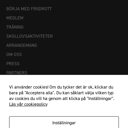
BÖRJA MED FRIIDROTT
MEDLEM
TRÄNING
SKOLLOVSAKTIVITETER
ARRANGEMANG
OM OSS
PRESS
PARTNERS
Vi använder cookies! Om du tycker det är ok, klickar du
bara på "Acceptera alla". Du kan såklart välja vilken typ
av cookies du vill ha genom att klicka på "Inställningar".
Läs vår cookiepolicy
Nödvändiga
Dessa
Inställningar
cookies går