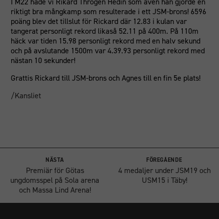
I M22 hade vi Rikard Throgen Hedin som även han gjorde en
riktigt bra mångkamp som resulterade i ett JSM-brons! 6596
poäng blev det tillslut för Rickard där 12.83 i kulan var
tangerat personligt rekord likaså 52.11 på 400m. På 110m
häck var tiden 15.98 personligt rekord med en halv sekund
och på avslutande 1500m var 4.39.93 personligt rekord med
nästan 10 sekunder!
Grattis Rickard till JSM-brons och Agnes till en fin 5e plats!
/Kansliet
NÄSTA
FÖREGÅENDE
Premiär för Götas
4 medaljer under JSM19 och
ungdomsspel på Sola arena
USM15 i Täby!
och Massa Lind Arena!