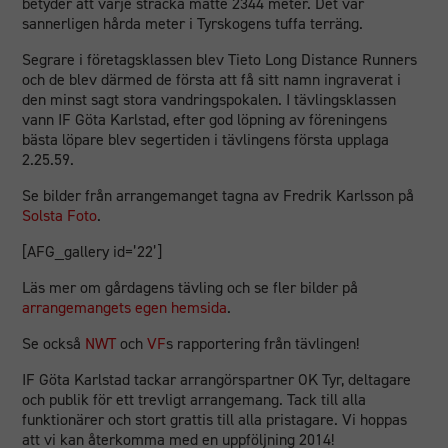
betyder att varje sträcka mätte 2344 meter. Det var
sannerligen hårda meter i Tyrskogens tuffa terräng.
Segrare i företagsklassen blev Tieto Long Distance Runners
och de blev därmed de första att få sitt namn ingraverat i
den minst sagt stora vandringspokalen. I tävlingsklassen
vann IF Göta Karlstad, efter god löpning av föreningens
bästa löpare blev segertiden i tävlingens första upplaga
2.25.59.
Se bilder från arrangemanget tagna av Fredrik Karlsson på
Solsta Foto
.
[AFG_gallery id=’22’]
Läs mer om gårdagens tävling och se fler bilder på
arrangemangets egen hemsida
.
Se också
NWT
och
VF
s rapportering från tävlingen!
IF Göta Karlstad tackar arrangörspartner OK Tyr, deltagare
och publik för ett trevligt arrangemang. Tack till alla
funktionärer och stort grattis till alla pristagare. Vi hoppas
att vi kan återkomma med en uppföljning 2014!