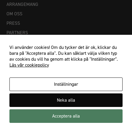
ARRANGEMANG
OM OSS
PRESS
PARTNERS
Vi använder cookies! Om du tycker det är ok, klickar du
bara på "Acceptera alla". Du kan såklart välja vilken typ
av cookies du vill ha genom att klicka på "Inställningar".
Läs vår cookiepolicy
Inställningar
IF Göta Karlstad, Johan Banérs väg 5, 653 48 Karlstad
Nödvändiga
Neka alla
054-21 23 27, info@ifgota.se
Dessa
cookies går
inte att välja
Acceptera alla
Facebook
Instagram
bort. De
behövs för