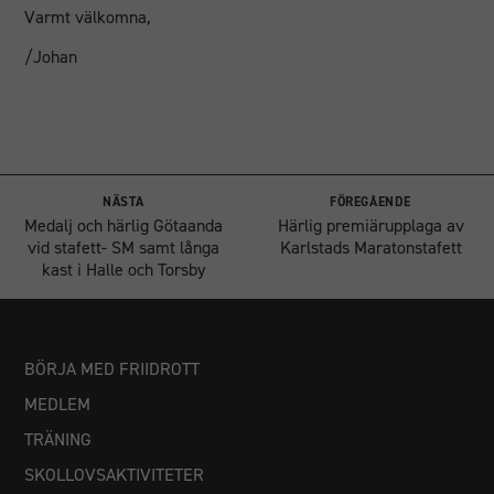
Varmt välkomna,
/Johan
NÄSTA
FÖREGÅENDE
Medalj och härlig Götaanda
Härlig premiärupplaga av
vid stafett- SM samt långa
Karlstads Maratonstafett
kast i Halle och Torsby
BÖRJA MED FRIIDROTT
MEDLEM
TRÄNING
SKOLLOVSAKTIVITETER