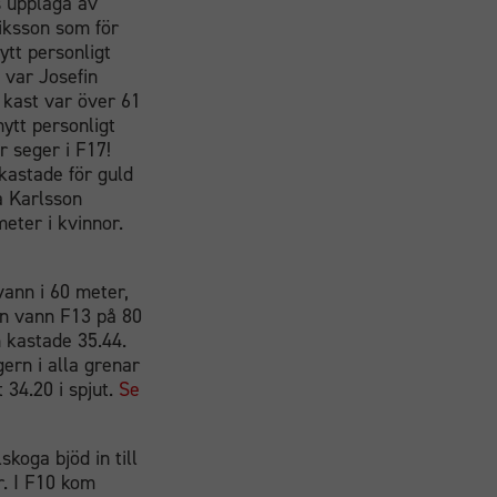
s upplaga av
iksson som för
ytt personligt
 var Josefin
 kast var över 61
ytt personligt
r seger i F17!
kastade för guld
ia Karlsson
eter i kvinnor.
vann i 60 meter,
on vann F13 på 80
 kastade 35.44.
gern i alla grenar
 34.20 i spjut.
Se
koga bjöd in till
r. I F10 kom