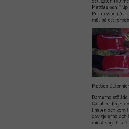
del. Efter 100 me
Mattias och Filip
Pettersson på tr
mål på ett föredö
Mattias Dufornie
Damerna ställde 
Caroline Tegel i 
finalen och kom 
gav tjejerna och
minst sagt bra fö