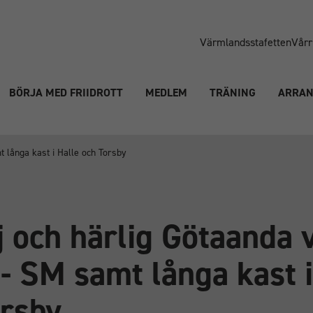
Värmlandsstafetten
Vårr
BÖRJA MED FRIIDROTT
MEDLEM
TRÄNING
ARRA
t långa kast i Halle och Torsby
 och härlig Götaanda 
t- SM samt långa kast i
orsby