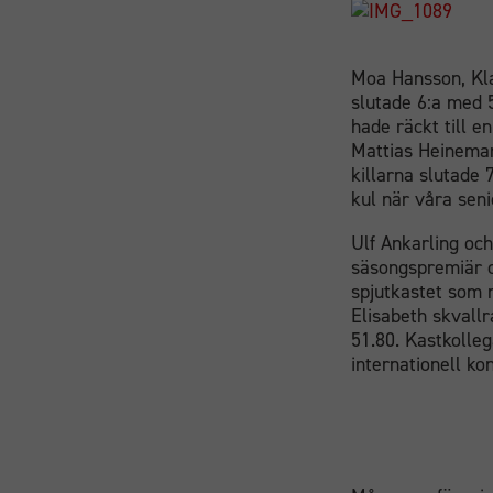
Moa Hansson, Kla
slutade 6:a med 52
hade räckt till e
Mattias Heineman
killarna slutade 
kul när våra seni
Ulf Ankarling och
säsongspremiär oc
spjutkastet som 
Elisabeth skvallr
51.80. Kastkolleg
internationell k