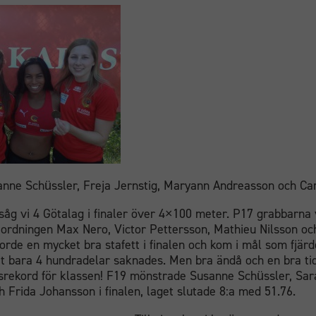
anne Schüssler, Freja Jernstig, Maryann Andreasson och Car
åg vi 4 Götalag i finaler över 4×100 meter. P17 grabbarna v
 ordningen Max Nero, Victor Pettersson, Mathieu Nilsson o
orde en mycket bra stafett i finalen och kom i mål som fjärde
it bara 4 hundradelar saknades. Men bra ändå och en bra tid
tsrekord för klassen! F19 mönstrade Susanne Schüssler, Sar
 Frida Johansson i finalen, laget slutade 8:a med 51.76.