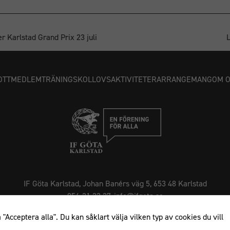
cookies
kommer viss
funktionalitet
 Karlstad Grand Prix 23 juli
L
att försvinna
från
hemsidan.
OTT
MEDLEM
TRÄNING
SKOLLOVSAKTIVITETER
ARRANGEMANG
OM 
IF Göta Karlstad, Johan Banérs väg 5, 653 48 Karlstad
054-21 23 27, info@ifgota.se
"Acceptera alla". Du kan såklart välja vilken typ av cookies du vill
Facebook
Instagram