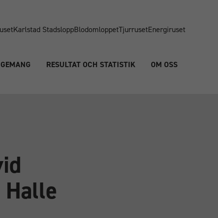
uset
Karlstad Stadslopp
Blodomloppet
Tjurruset
Energiruset
NGEMANG
RESULTAT OCH STATISTIK
OM OSS
vid
 Halle