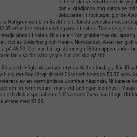
Till sist ska vi berätta om de yng
där vi glädjande nog kunde se m
debutanter. I flicklaget gjorde Al
ra Hallgren och Linn Bäcklin sitt första svenska mästerskap
.37 efter lite strul i växlingarna i finalen. Tiden de gjorde i
n tredje plats i finalen. Bra tjejer! För grabbarnas del spran
n, Tobias Söderberg och Henrik Nordlander. Även här gick 
7:a på 48.73. Det var härlig stämning i Götatruppen under he
orer får visa för våra yngre hur det ska gå till!
 Elisabeth Höglund tävlade i tyska Halle i lördags. För Elisa
h spjutet flög långt direkt! Elisabeth kastade 50.57 som lä
noterats av en värmländska utomhus någonsin. Ni kanske k
ade om fin form redan i mars vid tävlingar inomhus! i Växjö
an och diskusspecialisten Ulf kastade även han långt. Ulf ble
onkurrens med 57.05.