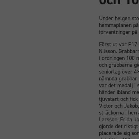
Under helgen stod
hemmaplanen på K
förväntningar på
Först ut var P17
Nilsson. Grabbarn
i ordningen 100 
och grabbarna gic
seniorlag över 4×
nämnda grabbar l
var det medalj i 
händer ibland men
tjuvstart och fi
Victor och Jakob
sträckorna i herr
Larsson, Frida Jo
gjorde det riktig
placerade sig so