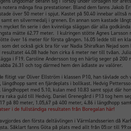
gens ungdomar befann sig i Torsby under lördagen för året
n notera många fina prestationer. Bland dem fanns Jakob Er
tade över 50 meter i spjut. Kastet på 50.40 innebar alltså n
, samt en silvermedalj i grenen. En annan som kastade långt
 mycket fin serie i den kvinnliga släggan där alla godkända
ngsta mätte 62.77 meter. I kulringen stötte Agnes Larsson n
Nödvändiga
ötte över 16 meter för första gången. 16.05 ledde till en kla
Dessa
n som det också gick bra för var Nadia Shirafkan Nejad som 
cookies går
 resultatet 44.08 hade hon cirka 6 meter ner till tvåan. Jul
inte att välja
lägga i F19. Caroline Andersson tog en härlig seger på 200 m
bort. De
abba 26.31 och tog därmed hem den ädlaste av valörer.
behövs för
att
 flitigt var Oliver Ellström i klassen P10, han tävlade och 
hemsidan
, längdhopp samt en fjärdeplats i bollkast. Hedvig Petterss
över huvud
 längdhoppet med 5.10, kulan med 10.83 samt spjut där hon
taget ska
yra raka guld till Hedvig. Daniel Grenegård i P13 tog hem se
fungera.
.17 på 80 meter, 1.05,67 på 400 meter, 4.86 i längdhopp samt
tser i de fullständiga resultaten från Boregalan här!
Statistik
vgjordes den första deltävlingen i Värmlandsserien då Karls
För att vi ska
gsta. Såklart fanns Göta på plats med allt från 05:or till 99:o
kunna