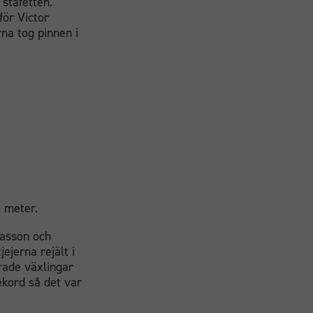
 stafetten.
för Victor
na tog pinnen i
0 meter.
easson och
ejerna rejält i
rade växlingar
ekord så det var