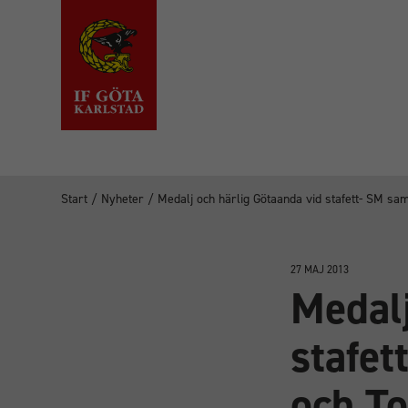
Start
/
Nyheter
/
Medalj och härlig Götaanda vid stafett- SM sam
27 MAJ 2013
Medalj
stafet
och T