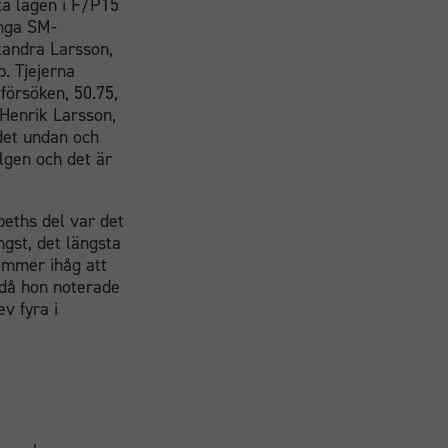
sta lagen i F/P15
ånga SM-
exandra Larsson,
. Tjejerna
 försöken, 50.75,
g Henrik Larsson,
det undan och
lgen och det är
beths del var det
ngst, det längsta
ommer ihåg att
 då hon noterade
v fyra i