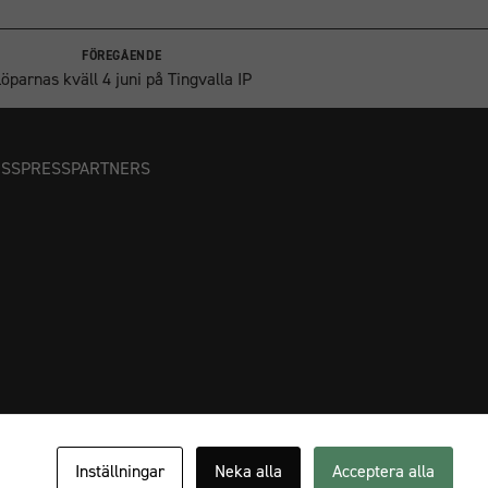
FÖREGÅENDE
öparnas kväll 4 juni på Tingvalla IP
OSS
PRESS
PARTNERS
Inställningar
Neka alla
Acceptera alla