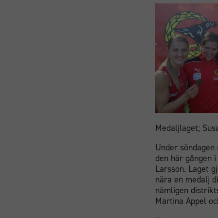
Medaljlaget; Sus
Under söndagen s
den här gången i
Larsson. Laget gj
nära en medalj d
nämligen distrik
Martina Appel och