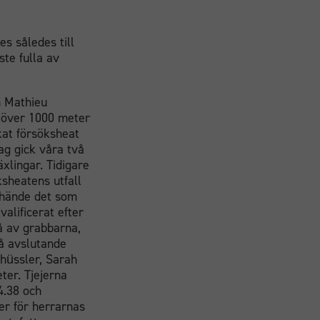
s således till
te fulla av
h Mathieu
g över 1000 meter
kat försöksheat
ag gick våra två
xlingar. Tidigare
ksheatens utfall
r hände det som
valificerat efter
å av grabbarna,
vå avslutande
chüssler, Sarah
ter. Tjejerna
24.38 och
er för herrarnas