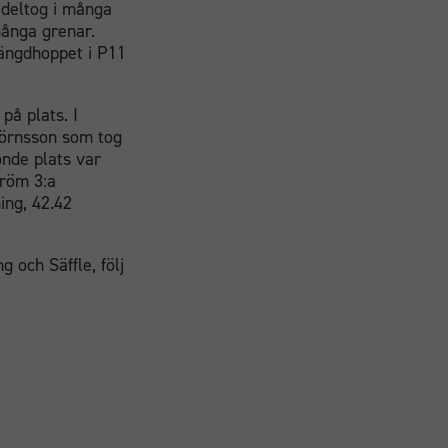
 deltog i många
många grenar.
 längdhoppet i P11
på plats. I
jörnsson som tog
onde plats var
tröm 3:a
ning, 42.42
 och Säffle, följ