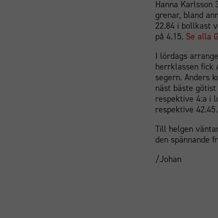
Hanna Karlsson 3
grenar, bland ann
22.84 i bollkast 
på 4.15.
Se alla G
I lördags arrange
herrklassen fick
segern. Anders ko
näst bäste götis
respektive 4:a i 
respektive 42.45.
Till helgen vänta
den spännande fr
/Johan