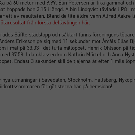
:a på 60 meter med 9.99. Elin Petersen är lika gammal och
förbättra
at hoppade hon 3.15 i längd. Albin Lindqvist tävlade i P8 i 
hemsidans
var ett av resultaten. Bland de lite äldre vann Alfred Aakre
funktionalitet
ötaresultat från första deltävlingen här.
och
uppbyggnad,
rades Säffle stadslopp och såklart fanns föreningens löpare 
baserat på
 Anders Eriksson ge sig med 11 sekunder mot Åmåls Elias B
hur
m i mål på 33.03 i det tuffa milloppet. Henrik Ohlsson på ti
hemsidan
t med 37.58. I damklassen kom Kathrin Mörtel och Anna Nys
används.
loppet. Endast 3 sekunder skiljde tjejerna åt efter 1 mils löp
Upplevelse
r nya utmaningar i Sävedalen, Stockholm, Hallsberg, Nyköping
För att vår
iidrottssommaren för götisterna här på hemsidan!
hemsida ska
prestera så
bra som
möjligt
under ditt
besök. Om
du nekar
dessa