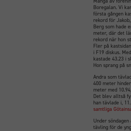
Många av förenin
Boregalan. Vi ka
första gången kas
rekord för Jakob
Berg som hade en
meter, där det lä
rekord när hon st
Fler på kastsida
i F19 diskus. Med
kastade 43.23 i s
Hon sprang på sn
Andra som tävlade
400 meter hinder
meter med 10.94,
Det blev alltså f
han tävlade i, 11
samtliga Götainsa
Under söndagen a
tävling för de yn