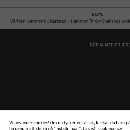
NÄSTA
Världen kommer till Karlstad – Hammer Throw Challenge under
BÖRJA MED FRIIDR
Vi använder cookies! Om du tycker det är ok, klickar du bara på 
ha genom att klicka på "Inställningar".
Läs vår cookiepolicy