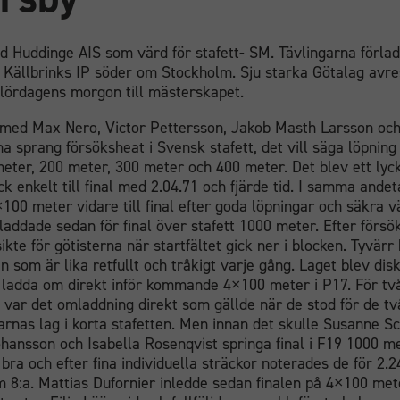
 Huddinge AIS som värd för stafett- SM. Tävlingarna förlade
ällbrinks IP söder om Stockholm. Sju starka Götalag avres
 lördagens morgon till mästerskapet.
 med Max Nero, Victor Pettersson, Jakob Masth Larsson oc
a sprang försöksheat i Svensk stafett, det vill säga löpnin
meter, 200 meter, 300 meter och 400 meter. Det blev ett lyc
k enkelt till final med 2.04.71 och fjärde tid. I samma andet
100 meter vidare till final efter goda löpningar och säkra vä
addade sedan för final över stafett 1000 meter. Efter försö
sikte för götisterna när startfältet gick ner i blocken. Tyvär
 som är lika retfullt och tråkigt varje gång. Laget blev disk
ck ladda om direkt inför kommande 4×100 meter i P17. För tv
, var det omladdning direkt som gällde när de stod för de t
arnas lag i korta stafetten. Men innan det skulle Susanne S
hansson och Isabella Rosenqvist springa final i F19 1000 me
t bra och efter fina individuella sträckor noterades de för 2.
m 8:a. Mattias Dufornier inledde sedan finalen på 4×100 met