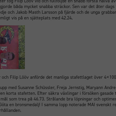
ter tog Filip Lööv vid och fullföljde en snabb första halva av
 gjorde båda mycket snabba sträckor. Sen var det åter dags 
edje och Jakob Masth Larsson på fjärde och de unga grabbar
mligt vis på en sjätteplats med 42.24.
r och Filip Lööv anförde det manliga stafettlaget över 4×10
upp med Susanne Schüssler, Freja Jernstig, Maryann Andr
den korta stafetten. Efter säkra växlingar i försöken gasade tj
i mål som trea på 46.73. Strålande bra löpningar och optime
 Göta en bronsmedalj! I samma lopp noterade MAI svenskt r
rhållanden.