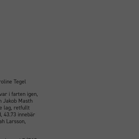
oline Tegel
ar i farten igen,
ch Jakob Masth
 lag, retfullt
, 43.73 innebär
ah Larsson,