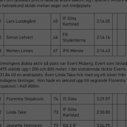
n halvsekund skilde mellan seger och tredjeplats:
IF Göta
1
Lars Lundegård
65
2:16.05
Karlstad
FK
2
Simon Lefvert
66
2:16.16
Studenterna
3
Morten Linnes
67
IFK Märsta
2:16.43
öreningens äldsta aktiv på plats var Evert Moberg. Evert som tävla
 M75 ställde upp i 200 och 800 meter. I det sistnämnda räckte Everts
.31,84 till en andraplats. Även Linda Take fick med sig ett silver från
öndagens tävlingar. Hon hade en sekund upp till segrande Florentia
tojakovic i K45 800m:
1
Florentia Stojakovic
74
IS Göta
2:29.57
IF Göta
2
Linda Take
73
2:30.80
Karlstad
3
Jeanette Holmgren
73
KA 2 IF
3:24.95