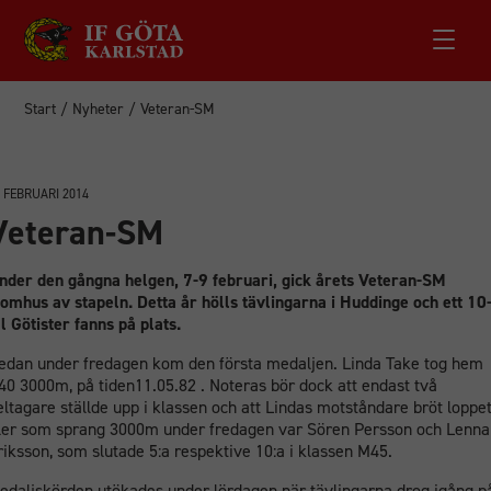
Start
/
Nyheter
/
Veteran-SM
 FEBRUARI 2014
Veteran-SM
nder den gångna helgen, 7-9 februari, gick årets Veteran-SM
nomhus av stapeln. Detta år hölls tävlingarna i Huddinge och ett 10
al Götister fanns på plats.
edan under fredagen kom den första medaljen. Linda Take tog hem
40 3000m, på tiden11.05.82 . Noteras bör dock att endast två
eltagare ställde upp i klassen och att Lindas motståndare bröt loppet
ler som sprang 3000m under fredagen var Sören Persson och Lenna
riksson, som slutade 5:a respektive 10:a i klassen M45.
edaljskörden utökades under lördagen när tävlingarna drog igång p