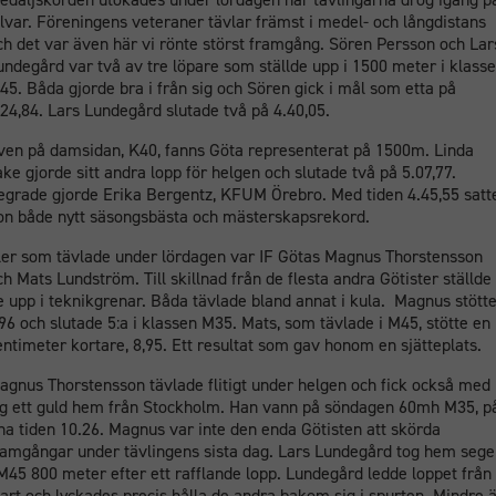
llvar. Föreningens veteraner tävlar främst i medel- och långdistans
ch det var även här vi rönte störst framgång. Sören Persson och Lar
undegård var två av tre löpare som ställde upp i 1500 meter i klass
45. Båda gjorde bra i från sig och Sören gick i mål som etta på
.24,84. Lars Lundegård slutade två på 4.40,05.
ven på damsidan, K40, fanns Göta representerat på 1500m. Linda
ake gjorde sitt andra lopp för helgen och slutade två på 5.07,77.
egrade gjorde Erika Bergentz, KFUM Örebro. Med tiden 4.45,55 satt
on både nytt säsongsbästa och mästerskapsrekord.
ler som tävlade under lördagen var IF Götas Magnus Thorstensson
ch Mats Lundström. Till skillnad från de flesta andra Götister ställde
e upp i teknikgrenar. Båda tävlade bland annat i kula. Magnus stött
,96 och slutade 5:a i klassen M35. Mats, som tävlade i M45, stötte en
entimeter kortare, 8,95. Ett resultat som gav honom en sjätteplats.
agnus Thorstensson tävlade flitigt under helgen och fick också med
ig ett guld hem från Stockholm. Han vann på söndagen 60mh M35, p
ina tiden 10.26. Magnus var inte den enda Götisten att skörda
ramgångar under tävlingens sista dag. Lars Lundegård tog hem sege
 M45 800 meter efter ett rafflande lopp. Lundegård ledde loppet från
tart och lyckades precis hålla de andra bakom sig i spurten. Mindre 