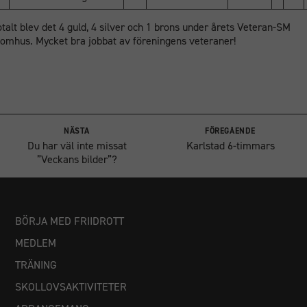
otalt blev det 4 guld, 4 silver och 1 brons under årets Veteran-SM
nomhus. Mycket bra jobbat av föreningens veteraner!
NÄSTA
FÖREGÅENDE
Du har väl inte missat
Karlstad 6-timmars
”Veckans bilder”?
Nödvändiga
BÖRJA MED FRIIDROTT
Dessa
MEDLEM
cookies går
inte att välja
TRÄNING
bort. De
SKOLLOVSAKTIVITETER
behövs för
att