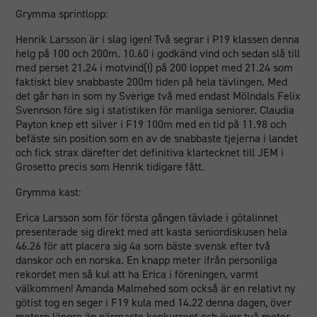
Grymma sprintlopp:
Henrik Larsson är i slag igen! Två segrar i P19 klassen denna
helg på 100 och 200m. 10.60 i godkänd vind och sedan slå till
med perset 21.24 i motvind(!) på 200 loppet med 21.24 som
faktiskt blev snabbaste 200m tiden på hela tävlingen. Med
det går han in som ny Sverige två med endast Mölndals Felix
Svennson före sig i statistiken för manliga seniorer. Claudia
Payton knep ett silver i F19 100m med en tid på 11.98 och
befäste sin position som en av de snabbaste tjejerna i landet
och fick strax därefter det definitiva klartecknet till JEM i
Grosetto precis som Henrik tidigare fått.
Grymma kast:
Erica Larsson som för första gången tävlade i götalinnet
presenterade sig direkt med att kasta seniordiskusen hela
46.26 för att placera sig 4a som bäste svensk efter två
danskor och en norska. En knapp meter ifrån personliga
rekordet men så kul att ha Erica i föreningen, varmt
välkommen! Amanda Malmehed som också är en relativt ny
götist tog en seger i F19 kula med 14.22 denna dagen, över
metern längre än närmaste konkurrent och över två meter