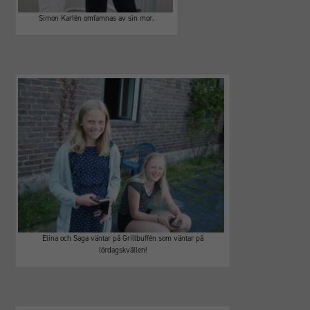
cookies
Simon Karlén omfamnas av sin mor.
kommer viss
funktionalitet
att försvinna
från
hemsidan.
Elina och Saga väntar på Grillbuffén som väntar på
lördagskvällen!