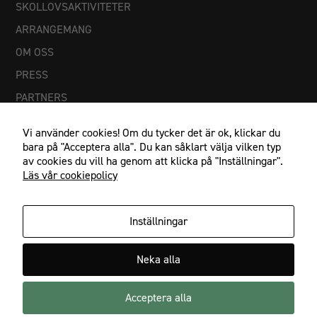
SKOLLOVSAKTIVITETER
ARRANGEMANG
OM OSS
PRESS
PARTNERS
Vi använder cookies! Om du tycker det är ok, klickar du
bara på "Acceptera alla". Du kan såklart välja vilken typ
av cookies du vill ha genom att klicka på "Inställningar".
Läs vår cookiepolicy
Inställningar
IF Göta Karlstad, Johan Banérs väg 5, 653 48 Karlstad
Neka alla
054-21 23 27, info@ifgota.se
Acceptera alla
Facebook
Instagram