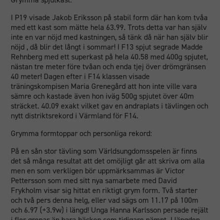
I P19 visade Jakob Eriksson på stabil form där han kom tvåa
med ett kast som mätte hela 63.99. Trots detta var han själv
inte en var nöjd med kastningen, så tänk då när han själv blir
nöjd , då blir det långt i sommar! I F13 spjut segrade Madde
Rehnberg med ett superkast på hela 40.58 med 400g spjutet,
nästan tre meter före tvåan och enda tjej över drömgränsen
40 meter! Dagen efter i F14 klassen visade
träningskompisen Maria Grenegård att hon inte ville vara
sämre och kastade även hon iväg 500g spjutet över 40m
sträcket. 40.09 exakt vilket gav en andraplats i tävlingen och
nytt distriktsrekord i Värmland för F14.
Grymma formtoppar och personliga rekord:
På en sån stor tävling som Världsungdomsspelen är finns
det så många resultat att det omöjligt går att skriva om alla
men en som verkligen bör uppmärksammas är Victor
Pettersson som med sitt nya samarbete med David
Frykholm visar sig hittat en riktigt grym form. Två starter
och två pers denna helg, eller vad sägs om 11.17 på 100m
och 6.97 (+3.9w) i längd! Unga Hanna Karlsson persade rejält
i fler grenar än bara häcken som tidigare nämnt. I längden