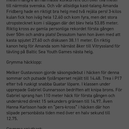
till närmsta svenska. Och vår allsidiga kast-talang Amanda
Fridberg hade en riktigt bra helg med två rejäla pers! 3-kilos
kulan fick hon iväg hela 12.60 och kom fyra, men det stora
utropstecknet kom i släggan där det blev hela 53.85 meter.
Riktig kross av gamla personliga rekordet första gången
över 50m och andra plats! Dessutom hann hon även med att
kasta spjutet 27.60 och diskusen 38.11 meter. En riktig
kanon helg för Amanda som härnäst åker till Vitryssland för
tävling på Baltic Sea Youth Games nästa helg.
Grymma häcklopp:
Melker Gustavsson gjorde säsongsdebut i häcken för denna
sommar och putsade fjolårsperset rejält till 14.48. Trea i P17
efter två ruskigt snabba Quatar löpare. I klassen under
upprepade Gabriel Gunnarsson bedriften att knipa brons. För
Gabriel sprang han 110 meter häck för första gången och
underskred direkt 15 sekunders gränsen till 14.97. Även
Hanna Karlsson hade en ”pers-kross” i häcken där hon
slipade personbästa tiden med över en halv sekund till
12.75.
Grymma spjutkast: