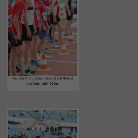
Taggade P13 grabbarna Daniel och Noel på
startlinjen inför 600m.